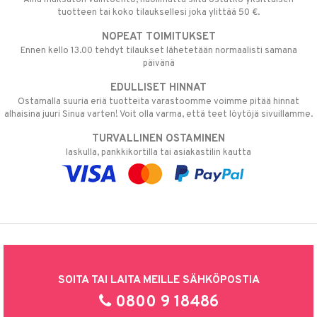
tuotteen tai koko tilauksellesi joka ylittää 50 €.
NOPEAT TOIMITUKSET
Ennen kello 13.00 tehdyt tilaukset lähetetään normaalisti samana
päivänä
EDULLISET HINNAT
Ostamalla suuria eriä tuotteita varastoomme voimme pitää hinnat
alhaisina juuri Sinua varten! Voit olla varma, että teet löytöjä sivuillamme.
TURVALLINEN OSTAMINEN
laskulla, pankkikortilla tai asiakastilin kautta
SOITA TAI LAITA MEILLE SÄHKÖPOSTIA
0800 9 18486