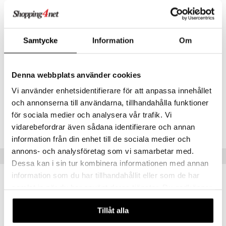
pehmeän vaikutelman ja häivyttääksesi hienoja juonteita ja virheitä.
Käyttö
Levitä puuterisiveltimellä tai meikkisienellä koko kasvoille.
Samtycke
Information
Om
Ainesosat
Talc, Zea Mays Starch, Silica, Aqua, Phenoxyethanol, Caprylyl Glycol,
Denna webbplats använder cookies
Ethylhexylglycerin, Hexylene Glycol, Tocopheryl Acetate, o-Cymen-5-
ol, +/-: CI 77492, CI 77499, CI 77491. (IL0823)
Vi använder enhetsidentifierare för att anpassa innehållet
och annonserna till användarna, tillhandahålla funktioner
Tuotenumero
för sociala medier och analysera vår trafik. Vi
CWN41-WF-20-BAN-XX
vidarebefordrar även sådana identifierare och annan
information från din enhet till de sociala medier och
annons- och analysföretag som vi samarbetar med.
Vinkkejä sinulle
Dessa kan i sin tur kombinera informationen med annan
information som du har tillhandahållit eller som de har
samlat in när du har använt deras tjänster. Du godkänner
våra cookies vid fortsatt användande av vår webbplats.
Tillåt alla