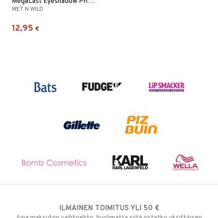
MegaLast Eyeshadow Primer
WET N WILD
12,95
€
ILMAINEN TOIMITUS YLI 50 €
Aina maksuton vaihtoehto, huolimatta siitä ostatko yksittäisen