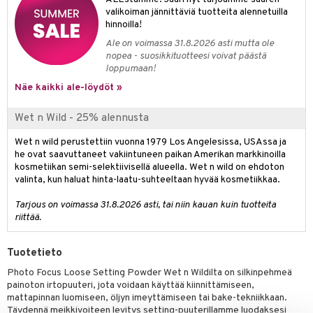
 verkkokaupasta
valikoiman jännittäviä tuotteita alennetuilla
taloöljyt
ta & Viikset
talovoiteet
he 3: Kosteutus
teudenhoito
likiilto
t
hinnoilla!
talovoiteet
distaminen
Ale on voimassa 31.8.2026 asti mutta ole
rinta ja naamiot
lipuna
matics Elixir
o
nopea - suosikkituotteesi voivat päästä
rumit
loppumaan!
distus
ltenrajausväri
yx
inkosuoja
Näe kaikki ale-löydöt »
mänympärysvoiteet
rumit
makarvat
nique Happy
aihetta Miehille
Wet n Wild - 25% alennusta
mien/Huulten Hoito
miväri
nique Happy For Men
nhoito
Wet n wild perustettiin vuonna 1979 Los Angelesissa, USAssa ja
kkisiveltmit
kastus
he ovat saavuttaneet vakiintuneen paikan Amerikan markkinoilla
kkivoide
kosmetiikan semi-selektiivisellä alueella. Wet n wild on ehdoton
teutus & Soujaus
valinta, kun haluat hinta-laatu-suhteeltaan hyvää kosmetiikkaa.
tevoide
ranajo & Ihonpuhdistus
Tarjous on voimassa 31.8.2026 asti, tai niin kauan kuin tuotteita
justusvoide
riittää.
kipuna
Tuotetieto
teri
Photo Focus Loose Setting Powder Wet n Wildilta on silkinpehmeä
painoton irtopuuteri, jota voidaan käyttää kiinnittämiseen,
siväri
mattapinnan luomiseen, öljyn imeyttämiseen tai bake-tekniikkaan.
mänrajauskynät
Täydennä meikkivoiteen levitys setting-puuterillamme luodaksesi