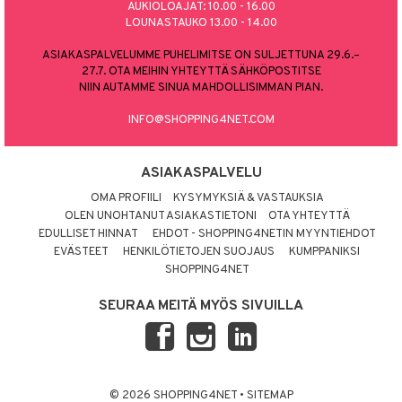
AUKIOLOAJAT: 10.00 - 16.00
LOUNASTAUKO 13.00 - 14.00
ASIAKASPALVELUMME PUHELIMITSE ON SULJETTUNA 29.6.–
27.7. OTA MEIHIN YHTEYTTÄ SÄHKÖPOSTITSE
NIIN AUTAMME SINUA MAHDOLLISIMMAN PIAN.
INFO@SHOPPING4NET.COM
ASIAKASPALVELU
OMA PROFIILI
KYSYMYKSIÄ & VASTAUKSIA
OLEN UNOHTANUT ASIAKASTIETONI
OTA YHTEYTTÄ
EDULLISET HINNAT
EHDOT - SHOPPING4NETIN MYYNTIEHDOT
EVÄSTEET
HENKILÖTIETOJEN SUOJAUS
KUMPPANIKSI
SHOPPING4NET
SEURAA MEITÄ MYÖS SIVUILLA
© 2026 SHOPPING4NET
•
SITEMAP