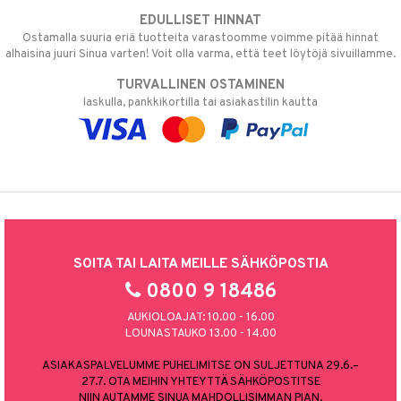
EDULLISET HINNAT
Ostamalla suuria eriä tuotteita varastoomme voimme pitää hinnat
alhaisina juuri Sinua varten! Voit olla varma, että teet löytöjä sivuillamme.
TURVALLINEN OSTAMINEN
laskulla, pankkikortilla tai asiakastilin kautta
SOITA TAI LAITA MEILLE SÄHKÖPOSTIA
0800 9 18486
AUKIOLOAJAT: 10.00 - 16.00
LOUNASTAUKO 13.00 - 14.00
ASIAKASPALVELUMME PUHELIMITSE ON SULJETTUNA 29.6.–
27.7. OTA MEIHIN YHTEYTTÄ SÄHKÖPOSTITSE
NIIN AUTAMME SINUA MAHDOLLISIMMAN PIAN.