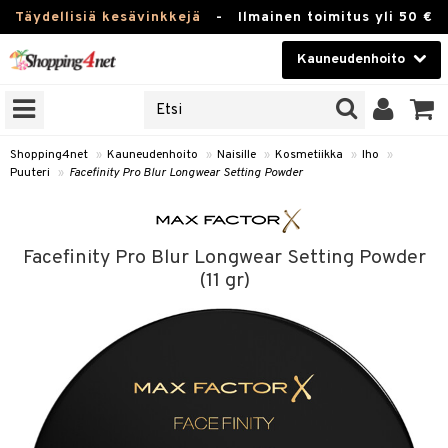
Täydellisiä kesävinkkejä
-
Ilmainen toimitus yli 50 €
Kauneudenhoito
ERKKEJÄ
Kauneudenhoito
M BRANDS
T
Piilolinssit
Shopping4net
»
Kauneudenhoito
»
Naisille
»
Kosmetiikka
»
Iho
»
Puuteri
»
Facefinity Pro Blur Longwear Setting Powder
JAT
Luontaistuotteet
UOTTEITA
Apteekki
Facefinity Pro Blur Longwear Setting Powder
Fitness
(11 gr)
t
Koti & Sisustus
t Set
ito
Lelut, Lapsi & Vauva
jat / Kammat
inkotuotteet
Tuotemerkkejä
skuurit
koistuotteet
lakorut
iikka
Kampanjat
stenlähtö
eruskettavat tuotteet
vakorut
t Set