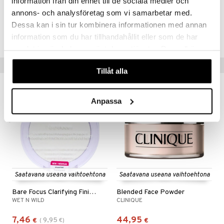
information från din enhet till de sociala medier och
annons- och analysföretag som vi samarbetar med.
Tuotenumero
Dessa kan i sin tur kombinera informationen med annan
CMX68-MF-11-HOR-XX
information som du har tillhandahållit eller som de har
samlat in när du har använt deras tjänster. Du godkänner
våra cookies vid fortsatt användande av vår webbplats.
Suositut tuotteet
Tillåt alla
kampanja
-25%
Anpassa
Saatavana useana vaihtoehtona
Saatavana useana vaihtoehtona
Bare Focus Clarifying Finishing Powder
Blended Face Powder
WET N WILD
CLINIQUE
7,46
44,95
9,95
€
(
€
)
€