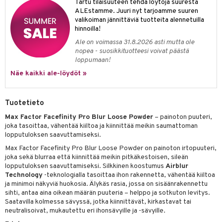
Tartu tilaisuuteen tehdä löytöjä suuresta
 verkkokaupasta
taloöljyt
ALEstamme. Juuri nyt tarjoamme suuren
ta & Viikset
talovoiteet
he 3: Kosteutus
teudenhoito
likiilto
t
valikoiman jännittäviä tuotteita alennetuilla
talovoiteet
hinnoilla!
distaminen
rinta ja naamiot
lipuna
matics Elixir
o
Ale on voimassa 31.8.2026 asti mutta ole
rumit
distus
ltenrajausväri
yx
inkosuoja
nopea - suosikkituotteesi voivat päästä
loppumaan!
mänympärysvoiteet
rumit
makarvat
nique Happy
aihetta Miehille
Näe kaikki ale-löydöt »
mien/Huulten Hoito
miväri
nique Happy For Men
nhoito
kkisiveltmit
Tuotetieto
kastus
Max Factor Facefinity Pro Blur Loose Powder
– painoton puuteri,
kkivoide
teutus & Soujaus
joka tasoittaa, vähentää kiiltoa ja kiinnittää meikin saumattoman
tevoide
lopputuloksen saavuttamiseksi.
ranajo & Ihonpuhdistus
Max Factor Facefinity Pro Blur Loose Powder on painoton irtopuuteri,
justusvoide
joka sekä blurraa että kiinnittää meikin pitkäkestoisen, sileän
lopputuloksen saavuttamiseksi. Silkkinen koostumus
Airblur
kipuna
Technology
-teknologialla tasoittaa ihon rakennetta, vähentää kiiltoa
ja minimoi näkyviä huokosia. Älykäs rasia, jossa on sisäänrakennettu
teri
sihti, antaa aina oikean määrän puuteria – helppo ja sotkuton levitys.
Saatavilla kolmessa sävyssä, jotka kiinnittävät, kirkastavat tai
siväri
neutralisoivat, mukautettu eri ihonsävyille ja -sävyille.
mänrajauskynät