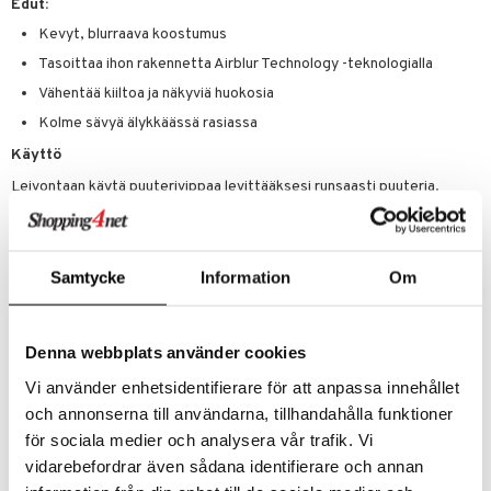
Edut:
Kevyt, blurraava koostumus
Tasoittaa ihon rakennetta Airblur Technology -teknologialla
Vähentää kiiltoa ja näkyviä huokosia
Kolme sävyä älykkäässä rasiassa
Käyttö
Leivontaan käytä puuterivippaa levittääksesi runsaasti puuteria.
Odota 5 minuuttia ja harjaa sitten ylimääräinen pois. Kiinnittämiseen ja
häivyttämiseen levitä läpinäkyvää sävyä pehmeällä siveltimellä,
keskittyen T-alueeseen ja kiiltäviin kohtiin.
Kirkastamiseen paina varovasti Rosy Silk tai Honey Hue silmien alle
Samtycke
Information
Om
vaimentamaan tummia silmänalusia.
Ainesosat
Denna webbplats använder cookies
SILICA, MICA, BORON NITRIDE, HYDROGENATED VEGETABLE
OIL, ISODECYL NEOPENTANOATE, CAPRYLYL METHICONE,
Vi använder enhetsidentifierare för att anpassa innehållet
DIMETHICONOL, GLYCERYL CAPRYLATE, PENTYLENE GLYCOL,
och annonserna till användarna, tillhandahålla funktioner
MAGNOLIA OFFICINALIS BARK EXTRACT, TOCOPHEROL,
HELIANTHUS ANNUUS (SUNFLOWER) SEED OIL, CITRIC ACID,
för sociala medier och analysera vår trafik. Vi
[MAY CONTAIN/PEUT CONTENIR/+/-: IRON OXIDES (CI 77491, CI
vidarebefordrar även sådana identifierare och annan
77492, CI 77499)].