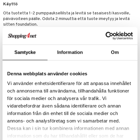
Käyttö
Ota tuotetta 1-2 pumppauksellilsta ja levitä se tasaisesti kasvoille,
päivävoiteen päälle. Odota 2 minuuttia että tuote imeytyy ja levitä
sitten foundation.
Ainesosat
Aqua, Glycerin, Alcohol, Isopentyldiol, Rosa Damascena Flower
Water, Peg-40 Hydrogenated Castor Oil, Phenoxyethanol,
Samtycke
Information
Om
Polyacrylate Crosspolymer-6, Caprylyl Glycol, Ethylhexylglycerin,
Hexylene Glycol, Mica, Butylene Glycol, Camellia Sinensis Leaf
Extract, Hydroxypropyl Cyclodextrin, Aroma, Parfum, Vaccinium
Myrtillus Leaf Extract, Cichorium Intybus Root Extract, Iodopropynyl
Denna webbplats använder cookies
Butylcarbamate, Hydrolyzed Opuntia Ficus-Indica Flower Extract, t-
Butyl Alcohol, Aluminum Hydroxide, Citronellol, Ammonium
Vi använder enhetsidentifierare för att anpassa innehållet
Polyacrylate, Benzyl Salicylate, Linalool, Sodium Benzoate,
och annonserna till användarna, tillhandahålla funktioner
Potassium Sorbate, Citric Acid, Hydroxycitronellal, Hexyl Cinnamal,
för sociala medier och analysera vår trafik. Vi
Geraniol, Oligopeptide-68, Tin Oxide, Hydrogenated Lecithin, Glycine
Soja Oil, Sodium Oleate, Disodium EDTA , CI 15985, CI 19140, CI
vidarebefordrar även sådana identifierare och annan
77891, CI 16035.
information från din enhet till de sociala medier och
annons- och analysföretag som vi samarbetar med.
Tuotenumero
Dessa kan i sin tur kombinera informationen med annan
CWN09-WF-30-XX-XX
information som du har tillhandahållit eller som de har