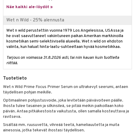
 verkkokaupasta
taloöljyt
Näe kaikki ale-löydöt »
ta & Viikset
talovoiteet
he 3: Kosteutus
teudenhoito
likiilto
t
talovoiteet
distaminen
Wet n Wild - 25% alennusta
rinta ja naamiot
lipuna
matics Elixir
o
rumit
distus
ltenrajausväri
Wet n wild perustettiin vuonna 1979 Los Angelesissa, USAssa ja
yx
inkosuoja
he ovat saavuttaneet vakiintuneen paikan Amerikan markkinoilla
mänympärysvoiteet
rumit
makarvat
nique Happy
kosmetiikan semi-selektiivisellä alueella. Wet n wild on ehdoton
aihetta Miehille
valinta, kun haluat hinta-laatu-suhteeltaan hyvää kosmetiikkaa.
mien/Huulten Hoito
miväri
nique Happy For Men
nhoito
Tarjous on voimassa 31.8.2026 asti, tai niin kauan kuin tuotteita
kkisiveltmit
kastus
riittää.
kkivoide
teutus & Soujaus
Tuotetieto
tevoide
ranajo & Ihonpuhdistus
Wet n Wild Prime Focus Primer Serum on ultrakevyt seerumi, antaen
täydellisen pohjan meikille.
justusvoide
Optimaalinen pohjustusvoide, joka levitetään päivävoiteen päälle.
kipuna
Ihosta tulee tasainen ja silkinsileä, se pitää meikin paikoillaan koko
päivän. Antaa pitkäkestoista vaikutusta, ollen samalla kosteuttava ja
teri
ravitseva.
siväri
Sisältää mm. ruusuvettä, vihreää teetä, kameliauutetta ja muita
ainesosia, jotka tekevät ihostasi täydellisen.
mänrajauskynät