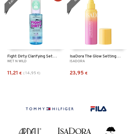
Fight Dirty Clarifying Setting Spray
IsaDora The Glow Setting Spray
WET N WILD
ISADORA
11,21
23,95
14,95
€
(
€
)
€