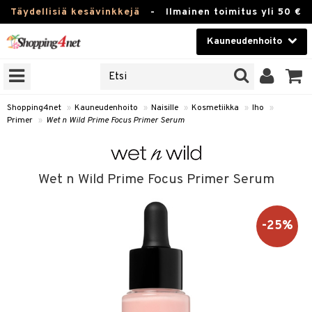
Täydellisiä kesävinkkejä
-
Ilmainen toimitus yli 50 €
Kauneudenhoito
ERKKEJÄ
Kauneudenhoito
M BRANDS
T
Piilolinssit
Shopping4net
»
Kauneudenhoito
»
Naisille
»
Kosmetiikka
»
Iho
»
Primer
»
Wet n Wild Prime Focus Primer Serum
JAT
Luontaistuotteet
UOTTEITA
Apteekki
Wet n Wild Prime Focus Primer Serum
Fitness
t
Koti & Sisustus
-25%
t Set
ito
Lelut, Lapsi & Vauva
jat / Kammat
inkotuotteet
Tuotemerkkejä
skuurit
koistuotteet
lakorut
iikka
Kampanjat
stenlähtö
eruskettavat tuotteet
vakorut
t Set