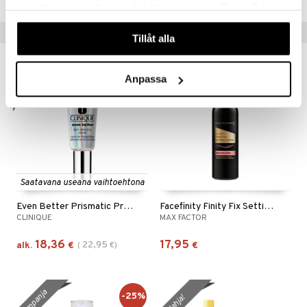
samlat in när du har använt deras tjänster. Du godkänner
våra cookies vid fortsatt användande av vår webbplats.
Suositut tuotteet
Tillåt alla
kampanja
-20%
Anpassa
Saatavana useana vaihtoehtona
Even Better Prismatic Primer
Facefinity Finity Fix Setting Spray
CLINIQUE
MAX FACTOR
18,36
17,95
22,95
alk.
€
(
€
)
€
kampanja
-25%
lahja!