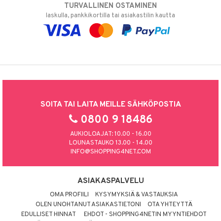
TURVALLINEN OSTAMINEN
laskulla, pankkikortilla tai asiakastilin kautta
SOITA TAI LAITA MEILLE SÄHKÖPOSTIA
0800 9 18486
AUKIOLOAJAT: 10.00 - 16.00
LOUNASTAUKO 13.00 - 14.00
INFO@SHOPPING4NET.COM
ASIAKASPALVELU
OMA PROFIILI
KYSYMYKSIÄ & VASTAUKSIA
OLEN UNOHTANUT ASIAKASTIETONI
OTA YHTEYTTÄ
EDULLISET HINNAT
EHDOT - SHOPPING4NETIN MYYNTIEHDOT