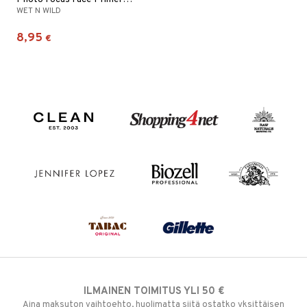
WET N WILD
8,95
€
ILMAINEN TOIMITUS YLI 50 €
Aina maksuton vaihtoehto, huolimatta siitä ostatko yksittäisen