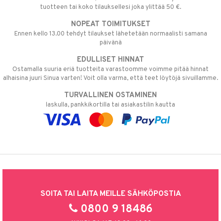
tuotteen tai koko tilauksellesi joka ylittää 50 €.
NOPEAT TOIMITUKSET
Ennen kello 13.00 tehdyt tilaukset lähetetään normaalisti samana
päivänä
EDULLISET HINNAT
Ostamalla suuria eriä tuotteita varastoomme voimme pitää hinnat
alhaisina juuri Sinua varten! Voit olla varma, että teet löytöjä sivuillamme.
TURVALLINEN OSTAMINEN
laskulla, pankkikortilla tai asiakastilin kautta
SOITA TAI LAITA MEILLE SÄHKÖPOSTIA
0800 9 18486