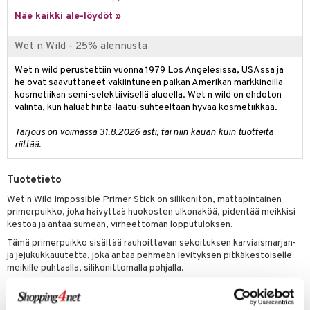
 verkkokaupasta
taloöljyt
Näe kaikki ale-löydöt »
ta & Viikset
talovoiteet
he 3: Kosteutus
teudenhoito
likiilto
t
talovoiteet
distaminen
Wet n Wild - 25% alennusta
rinta ja naamiot
lipuna
matics Elixir
o
rumit
distus
ltenrajausväri
Wet n wild perustettiin vuonna 1979 Los Angelesissa, USAssa ja
yx
inkosuoja
he ovat saavuttaneet vakiintuneen paikan Amerikan markkinoilla
mänympärysvoiteet
rumit
makarvat
nique Happy
kosmetiikan semi-selektiivisellä alueella. Wet n wild on ehdoton
aihetta Miehille
valinta, kun haluat hinta-laatu-suhteeltaan hyvää kosmetiikkaa.
mien/Huulten Hoito
miväri
nique Happy For Men
nhoito
Tarjous on voimassa 31.8.2026 asti, tai niin kauan kuin tuotteita
kkisiveltmit
kastus
riittää.
kkivoide
teutus & Soujaus
Tuotetieto
tevoide
ranajo & Ihonpuhdistus
Wet n Wild Impossible Primer Stick on silikoniton, mattapintainen
primerpuikko, joka häivyttää huokosten ulkonäköä, pidentää meikkisi
justusvoide
kestoa ja antaa sumean, virheettömän lopputuloksen.
kipuna
Tämä primerpuikko sisältää rauhoittavan sekoituksen karviaismarjan-
ja jejukukkauutetta, joka antaa pehmeän levityksen pitkäkestoiselle
teri
meikille puhtaalla, silikonittomalla pohjalla.
siväri
Käyttö
mänrajauskynät
Levitä pohjustusvoide koko kasvoille ennen meikin levittämistä.