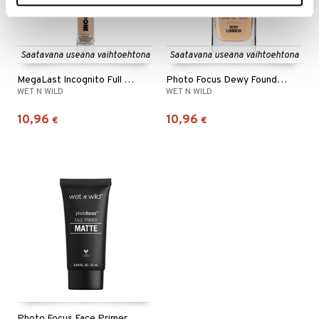
Saatavana useana vaihtoehtona
Saatavana useana vaihtoehtona
MegaLast Incognito Full Coverage Concealer
Photo Focus Dewy Foundation
WET N WILD
WET N WILD
10,96
10,96
€
€
Photo Focus Face Primer - MATTE