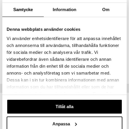
Ainesosat
Samtycke
Information
Om
Glycerin, Aqua, Silica, Calcium Sodium Borosilicate, Synthetic
Fluorphlogopite, Stearic Acid, Phenoxyethanol, Sodium Hydroxide,
Carthamus Tinctorius Seed Oil, Ethylhexylglycerin, Benzotriazolyl
Denna webbplats använder cookies
Dodecyl p-Cresol, Disodium EDTA, Parfum, Physalis Angulata
Extract, Caprylic/Capric Triglyceride, Propanediol, Prunus Yedoensis
Vi använder enhetsidentifierare för att anpassa innehållet
Flower Extract, Benzyl Salicylate, Caprylyl Glycol, Hexylene Glycol,
och annonserna till användarna, tillhandahålla funktioner
Tocopherol, CI 17200, CI 19140. (IL0723)
för sociala medier och analysera vår trafik. Vi
vidarebefordrar även sådana identifierare och annan
Tuotenumero
information från din enhet till de sociala medier och
CWN36-WF-14-XX-XX
annons- och analysföretag som vi samarbetar med.
Dessa kan i sin tur kombinera informationen med annan
information som du har tillhandahållit eller som de har
Vinkkejä sinulle
samlat in när du har använt deras tjänster. Du godkänner
våra cookies vid fortsatt användande av vår webbplats.
Tillåt alla
Anpassa