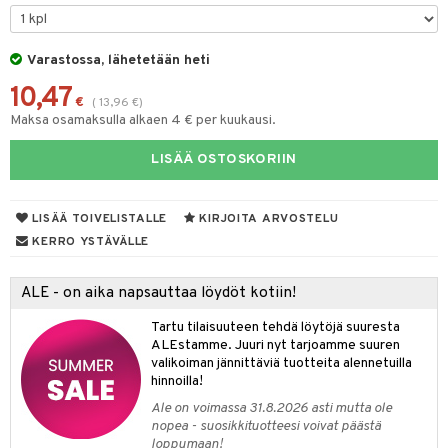
silakat
setit
oripset
 de cologne
onhoito
vikkeet
makarvat
 de parfum
i & Lapset
Varastossa, lähetetään heti
10,47
mivärit
 de toilette
inkotuotteet
t
€
(
13,96
€
)
Maksa osamaksulla alkaen 4 € per kuukausi.
sienhoito
japakkaukset
dorantit
stenlähtö
sasto
ito
iikkalaukkuja
LISÄÄ OSTOSKORIIN
siväri
ksukynttilät &
koistuotteet
sväri
inkotuotteet
sit
mit
otteita
onetuoksut
t Set
toaineet
koistuotteet
er shave balm
ko
onhoito
talosuihke
LISÄÄ TOIVELISTALLE
KIRJOITA ARVOSTELU
eruskettavat tuotteet
toilu
eruskettavat tuotteet
er shave lotion
inkotuotteet
KERRO YSTÄVÄLLE
kojen hoito
kölaitteet
vovoiteet
 de cologne
dorantit
linssit
ALE - on aika napsauttaa löydöt kotiin!
vojen poisto
mpoot
metiikkalaukkuja
 de toilette
koistuotteet
UE
Tartu tilaisuuteen tehdä löytöjä suuresta
ien hoito
vikkeita
rinta
japakkaukset
eruskettavat tuotteet
e
ALEstamme. Juuri nyt tarjoamme suuren
spalvelu
valikoiman jännittäviä tuotteita alennetuilla
rinta
japakkaus
vojen poisto
 10
 System
hinnoilla!
ksiä & vastauksia
pytuotteita
amiot
ien hoito
Ale on voimassa 31.8.2026 asti mutta ole
he 1: Puhdistus
ito
nopea - suosikkituotteesi voivat päästä
tuotetta
hkugeelit & saippuat
ranajotuotteet
hkugeelit & saippuat
loppumaan!
he 2: Kirkastus
ien- ja Vartalonhoito