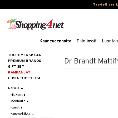
Täydellisiä 
Kauneudenhoito
Piilolinssit
Luontai
TUOTEMERKKEJÄ
Dr Brandt Mattif
PREMIUM BRANDS
GIFT SET
KAMPANJAT
UUSIA TUOTTEITA
Naisille
Hiukset
Ihonhoito
Gift Set
Korut
Harjat / Kammat
Aurinkotuotteet
Kosmetiikka
Hiuskuurit
Erikoistuotteet
Kaulakorut