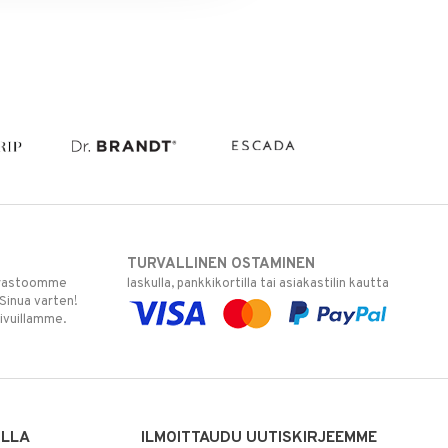
TURVALLINEN OSTAMINEN
varastoomme
laskulla, pankkikortilla tai asiakastilin kautta
 Sinua varten!
sivuillamme.
ILLA
ILMOITTAUDU UUTISKIRJEEMME