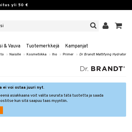
itus yli 50 €
si & Vauva
Tuotemerkkejä
Kampanjat
to
»
Naisille
»
Kosmetiikka
»
Iho
»
Primer
»
Dr Brandt Mattifying Hydrator
 ei voi ostaa juuri nyt.
eenä asiakkaana voit valita seurata tätä tuotetta ja saada
ostitse kun sitä saapuu taas myyntiin.