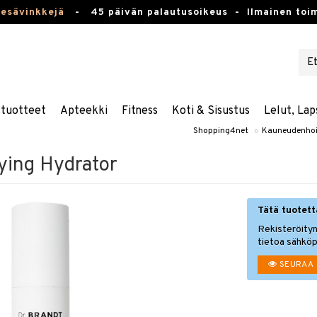
kesävinkkejä
-
45 päivän palautusoikeus -
Ilmainen toim
stuotteet
Apteekki
Fitness
Koti & Sisustus
Lelut, Lap
Shopping4net
»
Kauneudenhoi
ying Hydrator
Tätä tuotetta
Rekisteröityn
tietoa sähköp
SEURAA