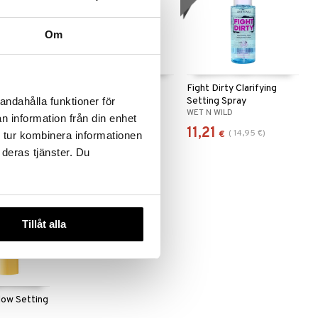
Om
 useana
htona
rismatic
Facefinity Finity Fix
Fight Dirty Clarifying
Setting Spray
Setting Spray
andahålla funktioner för
MAX FACTOR
WET N WILD
n information från din enhet
17,95
11,21
(
22,95
€
)
(
14,95
€
)
€
€
€
 tur kombinera informationen
 deras tjänster. Du
Tillåt alla
low Setting