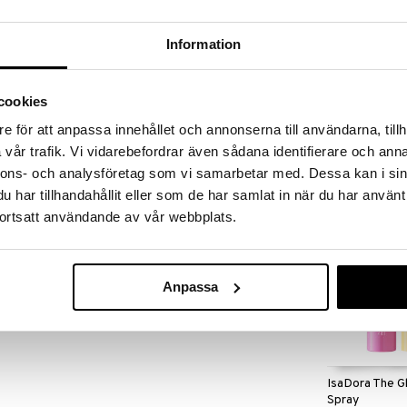
otantoa ja kiinteyttää ihoa.
Information
imääräistä öljyä ja ylläpitävät ihon kosteustasapainoa
Saatavana
vaihtoe
cookies
Even Better P
Primer
e för att anpassa innehållet och annonserna till användarna, tillh
CLINIQUE
vår trafik. Vi vidarebefordrar även sådana identifierare och anna
18,36
alk.
nnons- och analysföretag som vi samarbetar med. Dessa kan i sin
har tillhandahållit eller som de har samlat in när du har använt
tetulle iholle tai seerumin jälkeen
ortsatt användande av vår webbplats.
lahja!
Anpassa
IsaDora The G
Spray