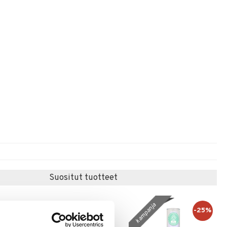
Suositut tuotteet
kampanja
-20%
-25%