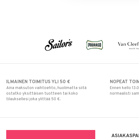
Puuteri
Ripsiväri
Silmänrajauskynät
ILMAINEN TOIMITUS YLI 50 €
NOPEAT TOI
Aina maksuton vaihtoehto, huolimatta siitä
Ennen kello 13.
ostatko yksittäisen tuotteen tai koko
normaalisti sa
tilauksellesi joka ylittää 50 €.
ASIAKASPA