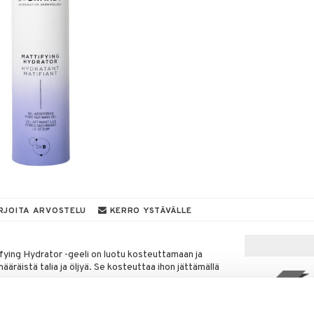
RJOITA ARVOSTELU
KERRO YSTÄVÄLLE
ying Hydrator -geeli on luotu kosteuttamaan ja
äräistä talia ja öljyä. Se kosteuttaa ihon jättämällä
>
kampanja
rna puhdistavat ihohuokosia ja poistavat kuolleita