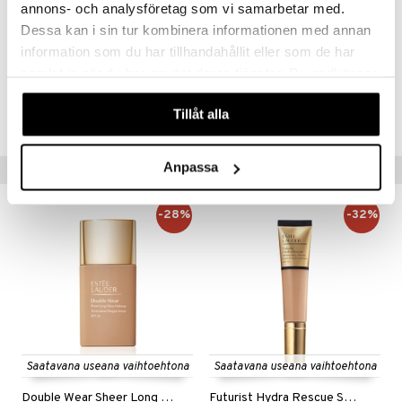
time. Please refer to the ingredient list on the product package you
annons- och analysföretag som vi samarbetar med.
receive for the most up to date list of ingredients.
Dessa kan i sin tur kombinera informationen med annan
information som du har tillhandahållit eller som de har
samlat in när du har använt deras tjänster. Du godkänner
Tuotenumero
våra cookies vid fortsatt användande av vår webbplats.
Tillåt alla
CE168-EL-27-XX-XX
Anpassa
Vinkkejä sinulle
-28%
-32%
Saatavana useana vaihtoehtona
Saatavana useana vaihtoehtona
Double Wear Sheer Long Wear Makeup
Futurist Hydra Rescue SPF 45