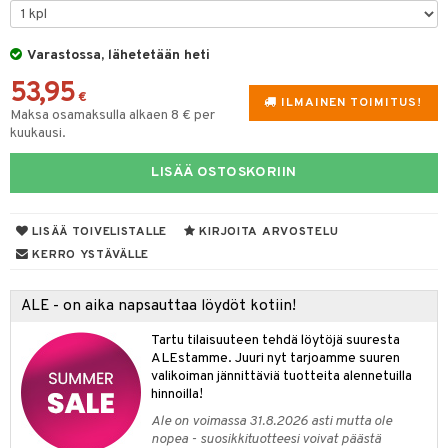
silakat
setit
oripset
 de cologne
onhoito
Varastossa, lähetetään heti
vikkeet
makarvat
 de parfum
i & Lapset
53,95
mivärit
 de toilette
inkotuotteet
t
€
ILMAINEN TOIMITUS!
Maksa osamaksulla alkaen 8 € per
sienhoito
japakkaukset
dorantit
stenlähtö
sasto
ito
iikkalaukkuja
kuukausi.
siväri
ksukynttilät &
koistuotteet
sväri
inkotuotteet
sit
mit
otteita
LISÄÄ OSTOSKORIIN
onetuoksut
t Set
toaineet
koistuotteet
er shave balm
ko
onhoito
talosuihke
eruskettavat tuotteet
LISÄÄ TOIVELISTALLE
KIRJOITA ARVOSTELU
toilu
eruskettavat tuotteet
er shave lotion
inkotuotteet
KERRO YSTÄVÄLLE
kojen hoito
kölaitteet
vovoiteet
 de cologne
dorantit
linssit
vojen poisto
mpoot
metiikkalaukkuja
 de toilette
koistuotteet
ALE - on aika napsauttaa löydöt kotiin!
UE
ien hoito
vikkeita
rinta
japakkaukset
eruskettavat tuotteet
Tartu tilaisuuteen tehdä löytöjä suuresta
e
spalvelu
ALEstamme. Juuri nyt tarjoamme suuren
rinta
japakkaus
vojen poisto
 10
valikoiman jännittäviä tuotteita alennetuilla
 System
ksiä & vastauksia
hinnoilla!
pytuotteita
amiot
ien hoito
he 1: Puhdistus
ito
Ale on voimassa 31.8.2026 asti mutta ole
tuotetta
hkugeelit & saippuat
ranajotuotteet
nopea - suosikkituotteesi voivat päästä
hkugeelit & saippuat
he 2: Kirkastus
ien- ja Vartalonhoito