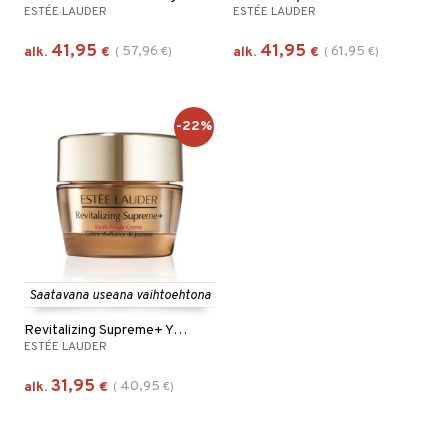
ESTÉE LAUDER
ESTÉE LAUDER
41,95
41,95
57,96
61,95
alk.
€
(
€
)
alk.
€
(
€
)
-22%
Saatavana useana vaihtoehtona
Revitalizing Supreme+ Youth Power Cream
ESTÉE LAUDER
31,95
40,95
alk.
€
(
€
)