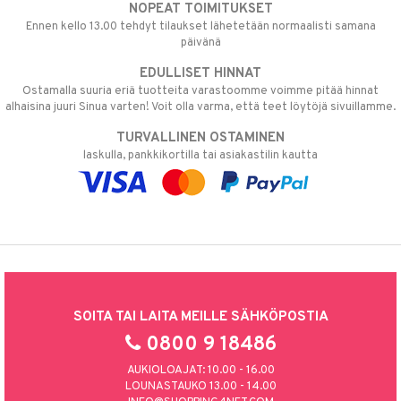
NOPEAT TOIMITUKSET
Ennen kello 13.00 tehdyt tilaukset lähetetään normaalisti samana
päivänä
EDULLISET HINNAT
Ostamalla suuria eriä tuotteita varastoomme voimme pitää hinnat
alhaisina juuri Sinua varten! Voit olla varma, että teet löytöjä sivuillamme.
TURVALLINEN OSTAMINEN
laskulla, pankkikortilla tai asiakastilin kautta
SOITA TAI LAITA MEILLE SÄHKÖPOSTIA
0800 9 18486
AUKIOLOAJAT: 10.00 - 16.00
LOUNASTAUKO 13.00 - 14.00