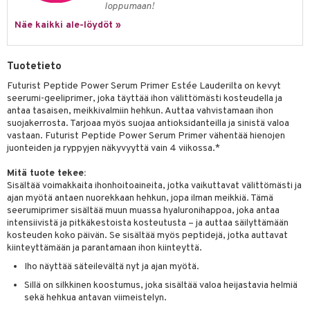
loppumaan!
 verkkokaupasta
taloöljyt
ta & Viikset
talovoiteet
he 3: Kosteutus
teudenhoito
likiilto
t
Näe kaikki ale-löydöt »
talovoiteet
distaminen
rinta ja naamiot
lipuna
matics Elixir
o
rumit
Tuotetieto
distus
ltenrajausväri
yx
inkosuoja
Futurist Peptide Power Serum Primer Estée Lauderilta on kevyt
mänympärysvoiteet
rumit
makarvat
nique Happy
aihetta Miehille
seerumi-geeliprimer, joka täyttää ihon välittömästi kosteudella ja
antaa tasaisen, meikkivalmiin hehkun. Auttaa vahvistamaan ihon
mien/Huulten Hoito
miväri
nique Happy For Men
nhoito
suojakerrosta. Tarjoaa myös suojaa antioksidanteilla ja sinistä valoa
vastaan. Futurist Peptide Power Serum Primer vähentää hienojen
kkisiveltmit
kastus
juonteiden ja ryppyjen näkyvyyttä vain 4 viikossa.*
kkivoide
teutus & Soujaus
Mitä tuote tekee:
Sisältää voimakkaita ihonhoitoaineita, jotka vaikuttavat välittömästi ja
tevoide
ranajo & Ihonpuhdistus
ajan myötä antaen nuorekkaan hehkun, jopa ilman meikkiä. Tämä
seerumiprimer sisältää muun muassa hyaluronihappoa, joka antaa
justusvoide
intensiivistä ja pitkäkestoista kosteutusta – ja auttaa säilyttämään
kosteuden koko päivän. Se sisältää myös peptidejä, jotka auttavat
kipuna
kiinteyttämään ja parantamaan ihon kiinteyttä.
teri
Iho näyttää säteilevältä nyt ja ajan myötä.
siväri
Sillä on silkkinen koostumus, joka sisältää valoa heijastavia helmiä
sekä hehkua antavan viimeistelyn.
mänrajauskynät