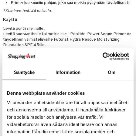
Primer luo kauniin pohjan, joka saa meikin pysymään täydellisesti.
*Kliininen testi 44 naisella.
Käyttö
Levitä puhtaalle iholle.
Levitä suoraan iholle tai meikin alle - Peptide-Power Serum Primer on
täydellinen valmisteluvaihe Futurist Hydra Rescue Moisturizing
Foundation SPF 45:lle.
Ainesosat
Water\Aqua\Eau, Butylene Glycol, Glycerin, Acetyl Hexapeptide-8,
Palmitoyl Hexapeptide-12, Sodium Pca, Whey Protein\Lactis
Samtycke
Information
Om
Protein\Proteine Du Petit-Lait, Glycine Soja (Soybean) Protein,
Sodium Hyaluronate, Acetyl Glucosamine, Lactobacillus Ferment,
Tetrahexyldecyl Ascorbate, Chlorella Vulgaris Extract, Algae Extract,
Caprylyl Glycol, Caffeine, Hydrolyzed Rice Extract, Laminaria Digitata
Denna webbplats använder cookies
Extract, Glucose, Artemia Extract, Sucrose, Peg-8, Xanthan Gum,
Sodium Polyacryloyldimethyl Taurate, Calcium Chloride, Glyceryl
Vi använder enhetsidentifierare för att anpassa innehållet
Polymethacrylate, Sodium Hydroxide, Propanediol, Bht, Tocopheryl
och annonserna till användarna, tillhandahålla funktioner
Acetate, Disodium Edta, Silica, Phenoxyethanol, Potassium Sorbate,
för sociala medier och analysera vår trafik. Vi
Chlorphenesin, Mica, Titanium Dioxide (Ci 77891), Iron Oxides (Ci
77492), Bismuth Oxychloride (Ci 77163), Carmine (Ci 75470) ·
vidarebefordrar även sådana identifierare och annan
Please be aware that ingredient lists may change or vary from time to
information från din enhet till de sociala medier och