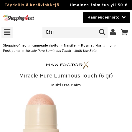
Täydellisiä kesävinkkejä
-
Ilmainen toimitus yli 50 €
Kauneudenhoito
ERKKEJÄ
Kauneudenhoito
M BRANDS
T
Piilolinssit
Shopping4net
»
Kauneudenhoito
»
Naisille
»
Kosmetiikka
»
Iho
»
Poskipuna
»
Miracle Pure Luminous Touch - Multi Use Balm
JAT
Luontaistuotteet
UOTTEITA
Apteekki
Miracle Pure Luminous Touch (6 gr)
Fitness
Multi Use Balm
t
Koti & Sisustus
t Set
ito
Lelut, Lapsi & Vauva
jat / Kammat
inkotuotteet
Tuotemerkkejä
skuurit
koistuotteet
lakorut
iikka
Kampanjat
stenlähtö
eruskettavat tuotteet
vakorut
t Set