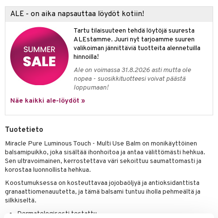
 verkkokaupasta
taloöljyt
ta & Viikset
talovoiteet
ALE - on aika napsauttaa löydöt kotiin!
he 3: Kosteutus
teudenhoito
likiilto
t
talovoiteet
distaminen
Tartu tilaisuuteen tehdä löytöjä suuresta
rinta ja naamiot
lipuna
matics Elixir
o
ALEstamme. Juuri nyt tarjoamme suuren
rumit
valikoiman jännittäviä tuotteita alennetuilla
distus
ltenrajausväri
yx
inkosuoja
hinnoilla!
mänympärysvoiteet
rumit
makarvat
nique Happy
aihetta Miehille
Ale on voimassa 31.8.2026 asti mutta ole
nopea - suosikkituotteesi voivat päästä
mien/Huulten Hoito
miväri
nique Happy For Men
nhoito
loppumaan!
kkisiveltmit
kastus
Näe kaikki ale-löydöt »
kkivoide
teutus & Soujaus
Tuotetieto
tevoide
ranajo & Ihonpuhdistus
Miracle Pure Luminous Touch - Multi Use Balm on monikäyttöinen
justusvoide
balsamipuikko, joka sisältää ihonhoitoa ja antaa välittömästi hehkua.
Sen ultravoimainen, kerrostettava väri sekoittuu saumattomasti ja
kipuna
korostaa luonnollista hehkua.
teri
Koostumuksessa on kosteuttavaa jojobaöljyä ja antioksidanttista
granaattiomenauutetta, ja tämä balsami tuntuu iholla pehmeältä ja
siväri
silkkiseltä.
Dermatologisesti testattu
mänrajauskynät