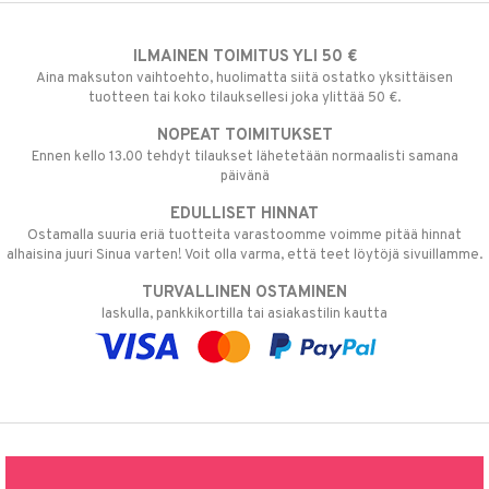
ILMAINEN TOIMITUS YLI 50 €
Aina maksuton vaihtoehto, huolimatta siitä ostatko yksittäisen
tuotteen tai koko tilauksellesi joka ylittää 50 €.
NOPEAT TOIMITUKSET
Ennen kello 13.00 tehdyt tilaukset lähetetään normaalisti samana
päivänä
EDULLISET HINNAT
Ostamalla suuria eriä tuotteita varastoomme voimme pitää hinnat
alhaisina juuri Sinua varten! Voit olla varma, että teet löytöjä sivuillamme.
TURVALLINEN OSTAMINEN
laskulla, pankkikortilla tai asiakastilin kautta