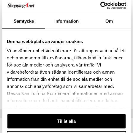
Vegaaninen koostumus
Sopii kaikille ihotyypeille, myös herkälle iholle.
Samtycke
Information
Om
Löydä täydellinen parisi ja yhdistä Max Factor Highlighter Balm -
tuotteeseen saadaksesi väriä ja hehkua, joka kestää koko päivän.
Denna webbplats använder cookies
Käyttö
Vi använder enhetsidentifierare för att anpassa innehållet
Saavuttaaksesi välittömän hehkuvan värin, levitä Max Factor Miracle
Pure Blush Balmia poskille tai huulille ja häivytä. Lisää väriä saadaksesi
och annonserna till användarna, tillhandahålla funktioner
intensiivisemmän ilmeen.
för sociala medier och analysera vår trafik. Vi
vidarebefordrar även sådana identifierare och annan
information från din enhet till de sociala medier och
annons- och analysföretag som vi samarbetar med.
Tuotenumero
Dessa kan i sin tur kombinera informationen med annan
CMX62-MF-6-010-XX
information som du har tillhandahållit eller som de har
samlat in när du har använt deras tjänster. Du godkänner
Vinkkejä sinulle
våra cookies vid fortsatt användande av vår webbplats.
Tillåt alla