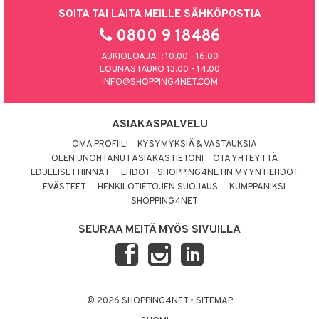
SOITA TAI LAITA MEILLE SÄHKÖPOSTIA
0800 9 18486
AUKIOLOAJAT: 10.00 - 16.00
LOUNASTAUKO 13.00 - 14.00
INFO@SHOPPING4NET.COM
ASIAKASPALVELU
OMA PROFIILI
KYSYMYKSIÄ & VASTAUKSIA
OLEN UNOHTANUT ASIAKASTIETONI
OTA YHTEYTTÄ
EDULLISET HINNAT
EHDOT - SHOPPING4NETIN MYYNTIEHDOT
EVÄSTEET
HENKILÖTIETOJEN SUOJAUS
KUMPPANIKSI
SHOPPING4NET
SEURAA MEITÄ MYÖS SIVUILLA
© 2026 SHOPPING4NET
•
SITEMAP