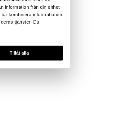
n information från din enhet
 useana
 tur kombinera informationen
htona
 deras tjänster. Du
over Stick
Tillåt alla