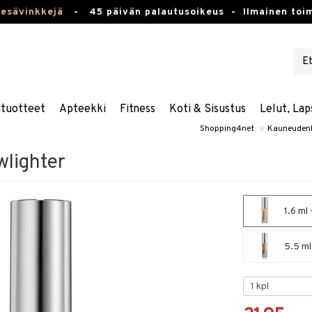
kesävinkkejä
-
45 päivän palautusoikeus -
Ilmainen toim
stuotteet
Apteekki
Fitness
Koti & Sisustus
Lelut, Lap
Shopping4net
»
Kauneuden
wlighter
1.6 ml
5.5 ml