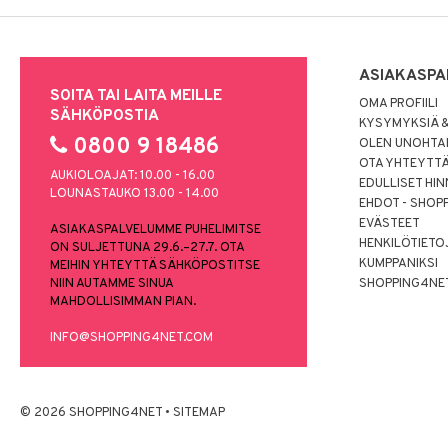
ASIAKASPA
SOITA TAI LAITA MEILLE
OMA PROFIILI
SÄHKÖPOSTIA
KYSYMYKSIÄ &
0800 9 18486
OLEN UNOHTAN
OTA YHTEYTT
AUKIOLOAJAT: 10.00 - 16.00
EDULLISET HI
LOUNASTAUKO 13.00 - 14.00
EHDOT - SHOP
EVÄSTEET
ASIAKASPALVELUMME PUHELIMITSE
HENKILÖTIETO
ON SULJETTUNA 29.6.–27.7. OTA
KUMPPANIKSI
MEIHIN YHTEYTTÄ SÄHKÖPOSTITSE
NIIN AUTAMME SINUA
SHOPPING4NE
MAHDOLLISIMMAN PIAN.
INFO@SHOPPING4NET.COM
© 2026 SHOPPING4NET
•
SITEMAP