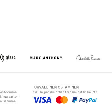
TURVALLINEN OSTAMINEN
varastoomme
laskulla, pankkikortilla tai asiakastilin kautta
 Sinua varten!
sivuillamme.