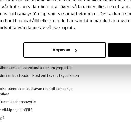
 virheitä tasaisemman ihon saavuttamiseksi.
vår trafik. Vi vidarebefordrar även sådana identifierare och anna
Saatavana
ighterin innoittamana Peach Lowlighterissa on
nnons- och analysföretag som vi samarbetar med. Dessa kan i sin
vaihtoe
ostumus uudella persikan sävyllä, joka täydentää
har tillhandahållit eller som de har samlat in när du har använt
tävä ihonsävyn parantaja auttaa korjaamaan
Dr Hauschka C
ortsatt användande av vår webbplats.
ostusvaikutuksella kuin Banana Lowlighter.
DR HAUSCHKA
n käyttää yksinään tai ylimääräisenä korostuksena
21,95
€
lä. Se antaa sileän, "ei meikkiä" meikkilookin ja
en.
Anpassa
vähentämään turvotusta silmien ympärillä
tämään kosteuden kosteuttavan, täyteläisen
, joka tunnetaan auttavan rauhoittamaan ja
sihoa
 tummille ihonsävyille
meikkipohjan päällä
yjä