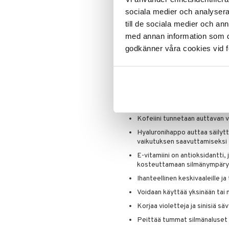
Puuteri
samalla kun se auttaa peittämään
sociala medier och analysera 
Ripsiväri
Rodialin myydyimmän Banana Lowl
till de sociala medier och a
Silmänrajauskynät
sama silkkinen, mattapintainen ko
med annan information som du 
syvempiä ihonsävyjä. Tämä lämmit
godkänner våra cookies vid f
harmaita sävyjä pehmeämmällä kor
Rodial Peach Lowlighteria voidaa
peitevoiteen tai meikkipohjan pääl
tarjoaa virheettömän lopputuloks
Tärkeimmät edut:
Kofeiini tunnetaan auttavan 
Hyaluronihappo auttaa säilyt
vaikutuksen saavuttamiseksi
E-vitamiini on antioksidantti
kosteuttamaan silmänympäry
Ihanteellinen keskivaaleille ja
Voidaan käyttää yksinään tai 
Korjaa violetteja ja sinisiä säv
Peittää tummat silmänaluset