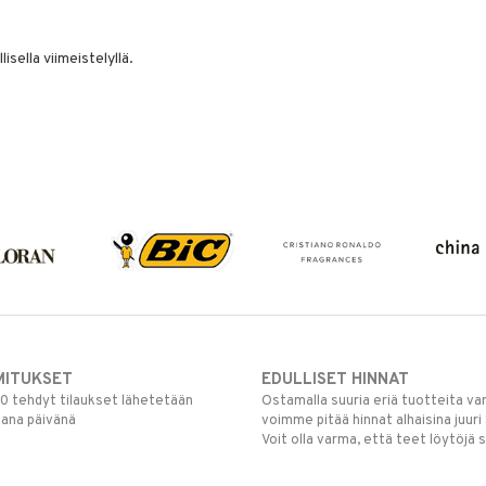
isella viimeistelyllä.
MITUKSET
EDULLISET HINNAT
00 tehdyt tilaukset lähetetään
Ostamalla suuria eriä tuotteita 
mana päivänä
voimme pitää hinnat alhaisina juuri
Voit olla varma, että teet löytöjä 