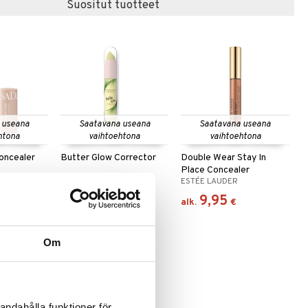
Suositut tuotteet
 useana
Saatavana useana
Saatavana useana
htona
vaihtoehtona
vaihtoehtona
oncealer
Butter Glow Corrector
Double Wear Stay In
Place Concealer
PHYSICIANS FORMULA
ESTÉE LAUDER
16,96
9,95
€
alk.
€
Om
andahålla funktioner för