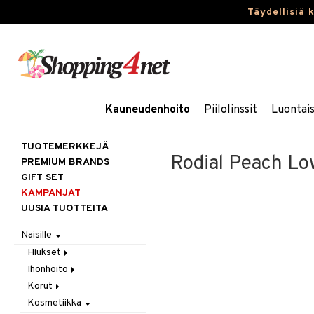
Täydellisiä 
Kauneudenhoito
Piilolinssit
Luontai
TUOTEMERKKEJÄ
Rodial Peach Lo
PREMIUM BRANDS
GIFT SET
KAMPANJAT
UUSIA TUOTTEITA
Naisille
Hiukset
Ihonhoito
Gift Set
Korut
Harjat / Kammat
Aurinkotuotteet
Kosmetiikka
Hiuskuurit
Erikoistuotteet
Kaulakorut