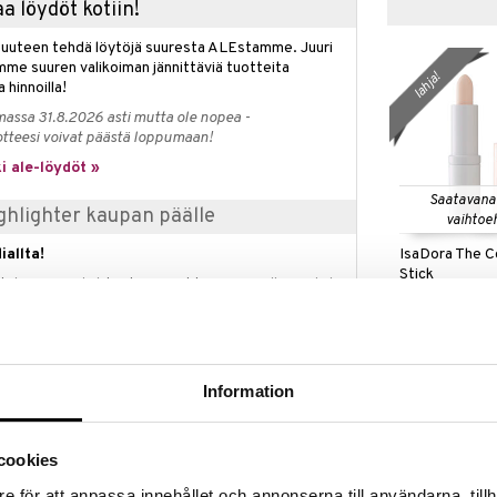
a löydöt kotiin!
isuuteen tehdä löytöjä suuresta ALEstamme. Juuri
mme suuren valikoiman jännittäviä tuotteita
lahja!
a hinnoilla!
massa 31.8.2026 asti mutta ole nopea -
otteesi voivat päästä loppumaan!
i ale-löydöt »
Saatavana
ighlighter kaupan päälle
vaihtoe
IsaDora The C
iallta!
Stick
tahansa Rodial-tuote ja saat kaupan päälle Rodial
ISADORA
lighter, arvoltaan 46,95 euroa.
12,95
€
etaan automaattisesti kassalle.
voimassa niin kauan kuin tuotteita riittää.
Information
linen Hehku Keskivaaleille ja Tummille Ihonsävyille
cookies
ach Lowlighterilla, joka antaa pehmeän korostuksen
e för att anpassa innehållet och annonserna till användarna, tillh