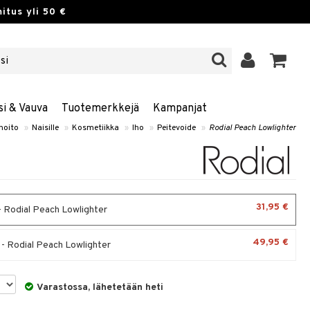
itus yli 50 €
si & Vauva
Tuotemerkkejä
Kampanjat
hoito
»
Naisille
»
Kosmetiikka
»
Iho
»
Peitevoide
»
Rodial Peach Lowlighter
31,95 €
 - Rodial Peach Lowlighter
49,95 €
 - Rodial Peach Lowlighter
Varastossa, lähetetään heti