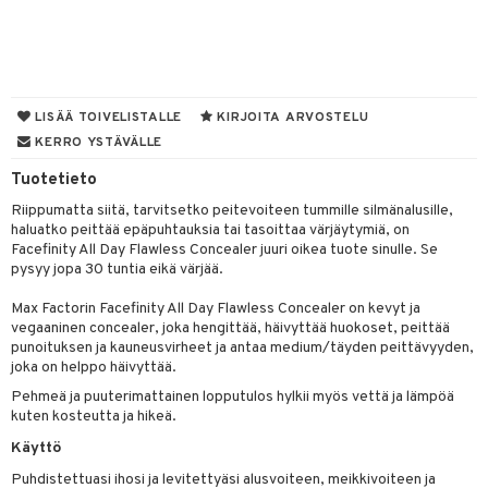
silakat
setit
oripset
 de cologne
onhoito
vikkeet
makarvat
 de parfum
i & Lapset
mivärit
 de toilette
inkotuotteet
t
LISÄÄ TOIVELISTALLE
KIRJOITA ARVOSTELU
sienhoito
japakkaukset
dorantit
stenlähtö
sasto
ito
iikkalaukkuja
KERRO YSTÄVÄLLE
siväri
ksukynttilät &
koistuotteet
Tuotetieto
sväri
inkotuotteet
sit
mit
otteita
onetuoksut
Riippumatta siitä, tarvitsetko peitevoiteen tummille silmänalusille,
t Set
toaineet
koistuotteet
er shave balm
ko
onhoito
haluatko peittää epäpuhtauksia tai tasoittaa värjäytymiä, on
talosuihke
Facefinity All Day Flawless Concealer juuri oikea tuote sinulle. Se
eruskettavat tuotteet
toilu
eruskettavat tuotteet
er shave lotion
inkotuotteet
pysyy jopa 30 tuntia eikä värjää.
kojen hoito
kölaitteet
vovoiteet
 de cologne
dorantit
linssit
Max Factorin Facefinity All Day Flawless Concealer on kevyt ja
vojen poisto
mpoot
vegaaninen concealer, joka hengittää, häivyttää huokoset, peittää
metiikkalaukkuja
 de toilette
koistuotteet
UE
punoituksen ja kauneusvirheet ja antaa medium/täyden peittävyyden,
ien hoito
vikkeita
rinta
japakkaukset
joka on helppo häivyttää.
eruskettavat tuotteet
e
spalvelu
Pehmeä ja puuterimattainen lopputulos hylkii myös vettä ja lämpöä
rinta
japakkaus
vojen poisto
 10
 System
kuten kosteutta ja hikeä.
ksiä & vastauksia
pytuotteita
amiot
ien hoito
he 1: Puhdistus
Käyttö
ito
tuotetta
hkugeelit & saippuat
ranajotuotteet
hkugeelit & saippuat
Puhdistettuasi ihosi ja levitettyäsi alusvoiteen, meikkivoiteen ja
he 2: Kirkastus
ien- ja Vartalonhoito