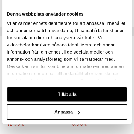
Tuotenumero
CMX48-MF-7-050-XX
Denna webbplats använder cookies
Vi använder enhetsidentifierare för att anpassa innehållet
och annonserna till användarna, tillhandahålla funktioner
Suositut tuotteet
för sociala medier och analysera vår trafik. Vi
vidarebefordrar även sådana identifierare och annan
lahja!
information från din enhet till de sociala medier och
annons- och analysföretag som vi samarbetar med.
Dessa kan i sin tur kombinera informationen med annan
information som du har tillhandahållit eller som de har
samlat in när du har använt deras tjänster. Du godkänner
våra cookies vid fortsatt användande av vår webbplats.
Tillåt alla
Saatavana useana vaihtoehtona
Saatavana useana vaihtoehtona
IsaDora The Concealer Stick
Butter Glow Corrector
Anpassa
ISADORA
PHYSICIANS FORMULA
12,95
16,96
€
€