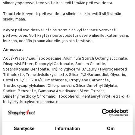
silmänympärysvoiteen voit alkaa levittämään peitevoidetta.
 verkkokaupasta
taloöljyt
ta & Viikset
talovoiteet
he 3: Kosteutus
teudenhoito
likiilto
t
Taputtele kevyesti peitevoidetta silmien alle ja levitä sitä silmän
talovoiteet
distaminen
sisäkulmaan.
rinta ja naamiot
lipuna
matics Elixir
o
rumit
distus
Käytä peitevoidesivellintä tai sormia häivyttääksesi varovasti
ltenrajausväri
yx
inkosuoja
peitevoiteen. Voit käyttää peitevoidetta useille alueille, kutem esim.
mänympärysvoiteet
rumit
makarvat
nique Happy
leukaan, nenään ja suun alueelle, jos niin tarvitset.
aihetta Miehille
Ainesosat
mien/Huulten Hoito
miväri
nique Happy For Men
nhoito
Aqua/Water/Eau, Isododecane, Aluminum Starch Octenylsuccinate,
kkisiveltmit
kastus
Dicaprylyl Ether, Dicaprylyl Carbonate, Sodium Chloride,
Stearalkonium Bentonite, Tri(Polyglyceryl-3/Lauryl) Hydrogenated
kkivoide
teutus & Soujaus
Trilinoleate, Trimethylsiloxysilicate, Silica, 2,3-Butanediol, Glycerin,
Cetyl PEG/PPG-10/1 Dimethicone, Propylene Carbonate,
tevoide
ranajo & Ihonpuhdistus
Triethoxycaprylylsilane, Chlorphenesin, Silica Dimethyl Silylate,
Sodium Benzoate, Bambusa Arundinacea Stem Extract,
justusvoide
Dimethylmethoxy Chromanol, Tocopherol, Pentaerythrityl Tetra-di-t-
butyl Hydroxyhydrocinnamate,
kipuna
[May Contain/Peut Contenir/+/-: Titanium Dioxide (CI 77891), Iron
teri
Oxides (CI 77491, CI 77492, CI 77499)]
siväri
Samtycke
Information
Om
mänrajauskynät