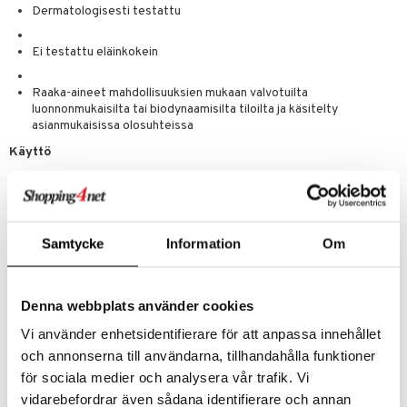
Dermatologisesti testattu
Ei testattu eläinkokein
Raaka-aineet mahdollisuuksien mukaan valvotuilta
luonnonmukaisilta tai biodynaamisilta tiloilta ja käsitelty
asianmukaisissa olosuhteissa
Käyttö
Käytä kohdennetusti useita kertoja päivässä ensimmäisten
epäpuhtauksien ilmaantuessa. Silitä raidat varovasti pois.
Tarvittaessa voit sen jälkeen levittää meikkivoidetta ja puuteria.
Samtycke
Information
Om
Ainesosat
Simmondsia Chinensis (Jojoba) Seed Oil, Olea Europaea (Olive) Fruit
Oil, Manihot Utilissima (Tapioca) Starch, Ricinus Communis (Castor)
Denna webbplats använder cookies
Seed Oil, Beeswax (Cera Alba), Lanolin, Elaeis Guineensis (Palm) Oil,
Vi använder enhetsidentifierare för att anpassa innehållet
Euphorbia Cerifera (Candelilla) Wax, Copernicia Cerifera (Carnauba)
Wax, Rosa Damascena Flower Extract, Daucus Carota Sativa (Carrot)
och annonserna till användarna, tillhandahålla funktioner
Root Extract, Fragrance (Parfum), Limonene*, Linalool*, Geraniol*,
för sociala medier och analysera vår trafik. Vi
Citral*, Anthyllis Vulneraria Extract, Calendula Officinalis Flower
vidarebefordrar även sådana identifierare och annan
Extract, Prunus Armeniaca (Apricot) Kernel Oil, Tocopherol,