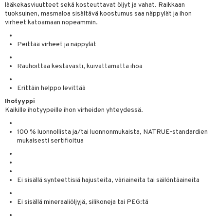
lääkekasviuutteet sekä kosteuttavat öljyt ja vahat. Raikkaan
 verkkokaupasta
taloöljyt
ta & Viikset
talovoiteet
tuoksuinen, masmaloa sisältävä koostumus saa näppylät ja ihon
he 3: Kosteutus
teudenhoito
likiilto
t
virheet katoamaan nopeammin.
talovoiteet
distaminen
rinta ja naamiot
lipuna
matics Elixir
o
Peittää virheet ja näppylät
rumit
distus
ltenrajausväri
yx
inkosuoja
mänympärysvoiteet
rumit
makarvat
nique Happy
Rauhoittaa kestävästi, kuivattamatta ihoa
aihetta Miehille
mien/Huulten Hoito
miväri
nique Happy For Men
nhoito
Erittäin helppo levittää
kkisiveltmit
kastus
Ihotyyppi
Kaikille ihotyypeille ihon virheiden yhteydessä.
kkivoide
teutus & Soujaus
100 % luonnollista ja/tai luonnonmukaista, NATRUE-standardien
tevoide
ranajo & Ihonpuhdistus
mukaisesti sertifioitua
justusvoide
kipuna
Ei sisällä synteettisiä hajusteita, väriaineita tai säilöntäaineita
teri
siväri
Ei sisällä mineraaliöljyjä, silikoneja tai PEG:tä
mänrajauskynät