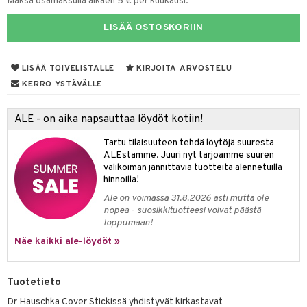
Maksa osamaksulla alkaen 5 € per kuukausi.
silakat
setit
oripset
 de cologne
onhoito
LISÄÄ OSTOSKORIIN
vikkeet
makarvat
 de parfum
i & Lapset
mivärit
 de toilette
inkotuotteet
t
LISÄÄ TOIVELISTALLE
KIRJOITA ARVOSTELU
KERRO YSTÄVÄLLE
sienhoito
japakkaukset
dorantit
stenlähtö
sasto
ito
iikkalaukkuja
siväri
ksukynttilät &
koistuotteet
sväri
inkotuotteet
sit
mit
otteita
ALE - on aika napsauttaa löydöt kotiin!
onetuoksut
t Set
toaineet
koistuotteet
er shave balm
ko
onhoito
Tartu tilaisuuteen tehdä löytöjä suuresta
talosuihke
ALEstamme. Juuri nyt tarjoamme suuren
eruskettavat tuotteet
toilu
eruskettavat tuotteet
er shave lotion
inkotuotteet
valikoiman jännittäviä tuotteita alennetuilla
hinnoilla!
kojen hoito
kölaitteet
vovoiteet
 de cologne
dorantit
linssit
Ale on voimassa 31.8.2026 asti mutta ole
vojen poisto
mpoot
metiikkalaukkuja
 de toilette
koistuotteet
UE
nopea - suosikkituotteesi voivat päästä
loppumaan!
ien hoito
vikkeita
rinta
japakkaukset
eruskettavat tuotteet
e
Näe kaikki ale-löydöt »
spalvelu
rinta
japakkaus
vojen poisto
 10
 System
ksiä & vastauksia
pytuotteita
amiot
ien hoito
Tuotetieto
he 1: Puhdistus
ito
tuotetta
hkugeelit & saippuat
ranajotuotteet
hkugeelit & saippuat
Dr Hauschka Cover Stickissä yhdistyvät kirkastavat
he 2: Kirkastus
ien- ja Vartalonhoito