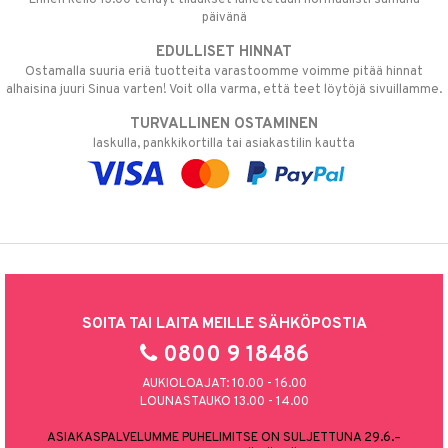
päivänä
EDULLISET HINNAT
Ostamalla suuria eriä tuotteita varastoomme voimme pitää hinnat
alhaisina juuri Sinua varten! Voit olla varma, että teet löytöjä sivuillamme.
TURVALLINEN OSTAMINEN
laskulla, pankkikortilla tai asiakastilin kautta
SOITA TAI LAITA MEILLE SÄHKÖPOSTIA
0800 9 18486
AUKIOLOAJAT: 10.00 - 16.00
LOUNASTAUKO 13.00 - 14.00
ASIAKASPALVELUMME PUHELIMITSE ON SULJETTUNA 29.6.–