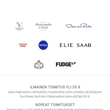
ILMAINEN TOIMITUS YLI 50 €
Aina maksuton vaihtoehto, huolimatta siitä ostatko yksittäisen
tuotteen tai koko tilauksellesi joka ylittää 50 €.
NOPEAT TOIMITUKSET
Ennen kello 13.00 tehdyt tilaukset lähetetään normaalisti samana