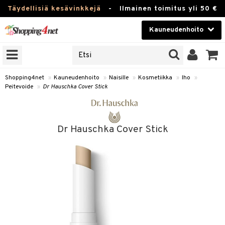
Täydellisiä kesävinkkejä
-
Ilmainen toimitus yli 50 €
Kauneudenhoito
ERKKEJÄ
Kauneudenhoito
M BRANDS
T
Piilolinssit
Shopping4net
»
Kauneudenhoito
»
Naisille
»
Kosmetiikka
»
Iho
»
Peitevoide
»
Dr Hauschka Cover Stick
JAT
Luontaistuotteet
UOTTEITA
Apteekki
Dr Hauschka Cover Stick
Fitness
t
Koti & Sisustus
t Set
ito
Lelut, Lapsi & Vauva
jat / Kammat
inkotuotteet
Tuotemerkkejä
skuurit
koistuotteet
lakorut
iikka
Kampanjat
stenlähtö
eruskettavat tuotteet
vakorut
t Set