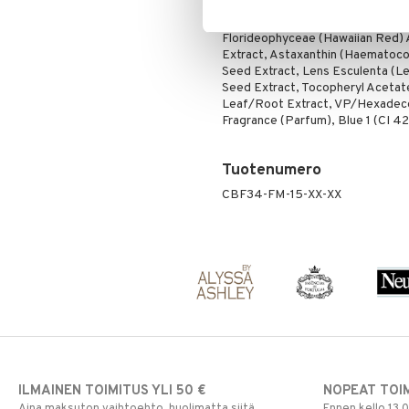
(Bayberry) Fruit Wax, Citrus Aur
Parkii (Shea) Butter, Chondrus C
Florideophyceae (Hawaiian Red) 
Extract, Astaxanthin (Haematococc
Seed Extract, Lens Esculenta (Le
Seed Extract, Tocopheryl Acetate 
Leaf/Root Extract, VP/Hexadece
Fragrance (Parfum), Blue 1 (CI 4
Tuotenumero
CBF34-FM-15-XX-XX
ILMAINEN TOIMITUS YLI 50 €
NOPEAT TOI
Aina maksuton vaihtoehto, huolimatta siitä
Ennen kello 13.