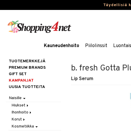
Täydellisiä 
Kauneudenhoito
Piilolinssit
Luontai
TUOTEMERKKEJÄ
b. fresh Gotta P
PREMIUM BRANDS
GIFT SET
Lip Serum
KAMPANJAT
UUSIA TUOTTEITA
Naisille
Hiukset
Ihonhoito
Gift Set
Korut
Harjat / Kammat
Aurinkotuotteet
Kosmetiikka
Hiuskuurit
Erikoistuotteet
Kaulakorut