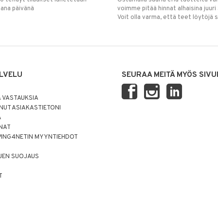
mana päivänä
voimme pitää hinnat alhaisina juuri
Voit olla varma, että teet löytöjä 
LVELU
SEURAA MEITÄ MYÖS SIVU
 VASTAUKSIA
UT ASIAKASTIETONI
Ä
NNAT
PING4NETIN MYYNTIEHDOT
JEN SUOJAUS
T