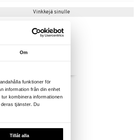
Vinkkejä sinulle
-37%
Om
Up The
b. fresh Vitamin Sea -
andahålla funktioner för
mpoo
Body Wash
n information från din enhet
B.FRESH
 tur kombinera informationen
9,95
96
€
)
€
 deras tjänster. Du
Tillåt alla