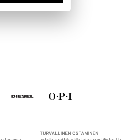
TURVALLINEN OSTAMINEN
varastoomme
laskulla, pankkikortilla tai asiakastilin kautta