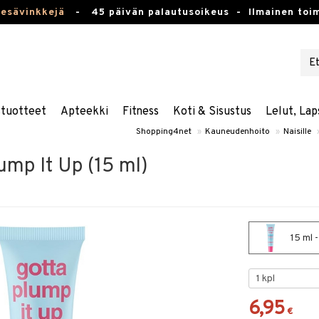
kesävinkkejä
-
45 päivän palautusoikeus -
Ilmainen toim
stuotteet
Apteekki
Fitness
Koti & Sisustus
Lelut, Lap
Shopping4net
»
Kauneudenhoito
»
Naisille
lump It Up (15 ml)
15 ml -
6,95
€