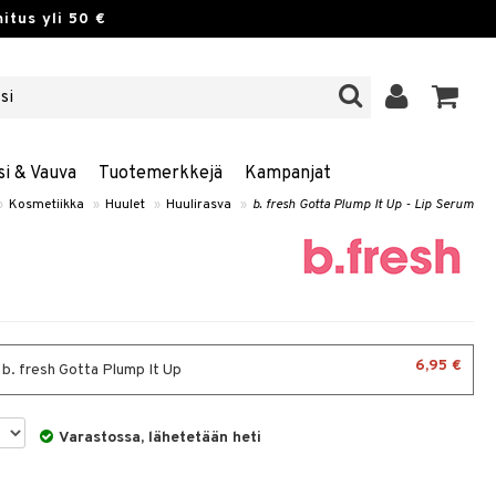
itus yli 50 €
si & Vauva
Tuotemerkkejä
Kampanjat
»
Kosmetiikka
»
Huulet
»
Huulirasva
»
b. fresh Gotta Plump It Up - Lip Serum
6,95 €
 b. fresh Gotta Plump It Up
Varastossa, lähetetään heti