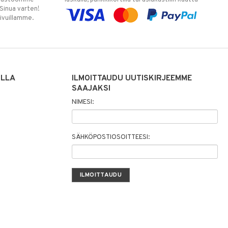
 Sinua varten!
sivuillamme.
ILLA
ILMOITTAUDU UUTISKIRJEEMME
SAAJAKSI
NIMESI:
SÄHKÖPOSTIOSOITTEESI: