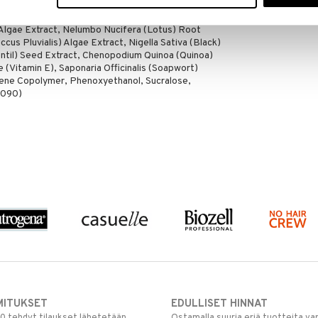
antium Dulcis (Orange) Peel Cera, Butyrospermum
rispus (Irish Sea Moss) Algae Extract, Rhodophyta
Algae Extract, Nelumbo Nucifera (Lotus) Root
us Pluvialis) Algae Extract, Nigella Sativa (Black)
ntil) Seed Extract, Chenopodium Quinoa (Quinoa)
(Vitamin E), Saponaria Officinalis (Soapwort)
ne Copolymer, Phenoxyethanol, Sucralose,
2090)
MITUKSET
EDULLISET HINNAT
00 tehdyt tilaukset lähetetään
Ostamalla suuria eriä tuotteita 