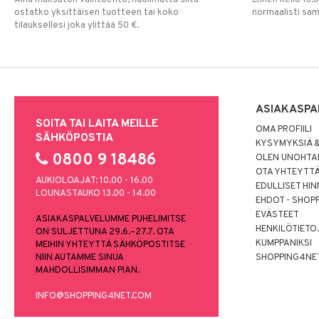
ostatko yksittäisen tuotteen tai koko
normaalisti sa
tilauksellesi joka ylittää 50 €.
ASIAKASPA
SOITA TAI LAITA MEILLE
OMA PROFIILI
SÄHKÖPOSTIA
KYSYMYKSIÄ &
0800 9 18486
OLEN UNOHTAN
OTA YHTEYTT
AUKIOLOAJAT: 10.00 - 16.00
EDULLISET HI
LOUNASTAUKO 13.00 - 14.00
EHDOT - SHOP
EVÄSTEET
ASIAKASPALVELUMME PUHELIMITSE
HENKILÖTIETO
ON SULJETTUNA 29.6.–27.7. OTA
KUMPPANIKSI
MEIHIN YHTEYTTÄ SÄHKÖPOSTITSE
NIIN AUTAMME SINUA
SHOPPING4NE
MAHDOLLISIMMAN PIAN.
INFO@SHOPPING4NET.COM