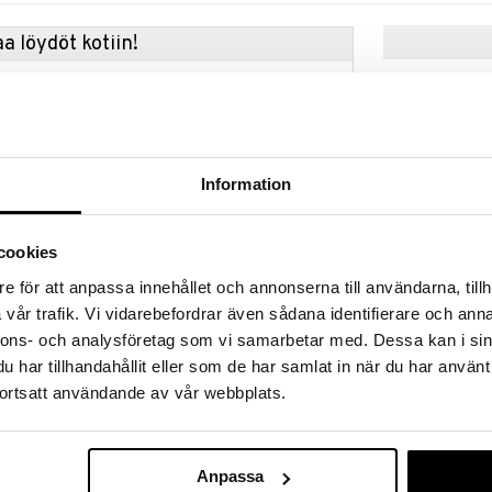
a löydöt kotiin!
isuuteen tehdä löytöjä suuresta ALEstamme. Juuri
mme suuren valikoiman jännittäviä tuotteita
a hinnoilla!
massa 31.8.2026 asti mutta ole nopea -
otteesi voivat päästä loppumaan!
Information
i ale-löydöt »
cookies
b. fresh Turn 
e för att anpassa innehållet och annonserna till användarna, tillh
rum on huuliseerumi, joka kosteuttaa huulia ja tekee
Volume - Sha
vår trafik. Vi vidarebefordrar även sådana identifierare och anna
rikastettu hyaluronihapolla ja kookosöljyllä, jotka
B.FRESH
t kosteuden ja tekevät huulista pehmeät.
nnons- och analysföretag som vi samarbetar med. Dessa kan i sin
6,95
(
10,
€
har tillhandahållit eller som de har samlat in när du har använt
ortsatt användande av vår webbplats.
.
cerin, Water (Aqua, Eau), Sodium Hyaluronate, Quillaja
Anpassa
t, Cocos Nucifera (Coconut) Oil, Myrica Cerifera