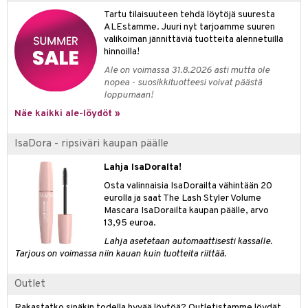
Tartu tilaisuuteen tehdä löytöjä suuresta
ALEstamme. Juuri nyt tarjoamme suuren
valikoiman jännittäviä tuotteita alennetuilla
hinnoilla!
Ale on voimassa 31.8.2026 asti mutta ole
nopea - suosikkituotteesi voivat päästä
loppumaan!
Näe kaikki ale-löydöt »
IsaDora - ripsiväri kaupan päälle
Lahja IsaDoralta!
Osta valinnaisia IsaDorailta vähintään 20
eurolla ja saat The Lash Styler Volume
Mascara IsaDorailta kaupan päälle, arvo
13,95 euroa.
Lahja asetetaan automaattisesti kassalle.
Tarjous on voimassa niin kauan kuin tuotteita riittää.
Outlet
Rakastatko sinäkin todella hyvää löytöä? Outletistamme löydät