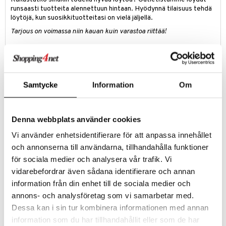
runsaasti tuotteita alennettuun hintaan. Hyödynnä tilaisuus tehdä
löytöjä, kun suosikkituotteitasi on vielä jäljellä.
Tarjous on voimassa niin kauan kuin varastoa riittää!
Tuotetieto
IsaDora The Perfect Moisture Lipstick Refill antaa sinulle
Samtycke
Information
Om
mahdollisuuden tehdä kestävän valinnan IsaDoran ikonisen,
kosteuttavan huulipunan suhteen. Sen runsaspigmenttinen ja
voidemainen koostumus liukuu huulilla helposti.
Monien vuosien jälkeen myyntilistojen kiistattomasta suosikista
Denna webbplats använder cookies
Perfect Moisture -huulipunasta on tullut ikoninen tuote, ja on helppo
Vi använder enhetsidentifierare för att anpassa innehållet
ymmärtää, miksi - kermainen, kosteuttava koostumus on
runsaspigmenttinen ja sisältää ravitsevia ainesosia, jotka jättävät
och annonserna till användarna, tillhandahålla funktioner
huulet miellyttävän kosteutetuiksi ja säteileviksi. Saatavilla on sekä
för sociala medier och analysera vår trafik. Vi
kermaisia että hohtavia sävyjä, ja yhdellä pyyhkäisyllä saat huulille
vidarebefordrar även sådana identifierare och annan
tasaisen värin ja mukavuuden.
information från din enhet till de sociala medier och
Kosteuttava ja runsaspigmenttinen koostumus, joka liukuu
annons- och analysföretag som vi samarbetar med.
helposti huulilla
Dessa kan i sin tur kombinera informationen med annan
information som du har tillhandahållit eller som de har