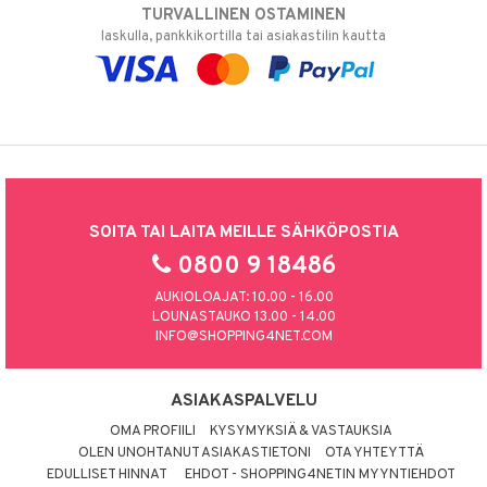
TURVALLINEN OSTAMINEN
laskulla, pankkikortilla tai asiakastilin kautta
SOITA TAI LAITA MEILLE SÄHKÖPOSTIA
0800 9 18486
AUKIOLOAJAT: 10.00 - 16.00
LOUNASTAUKO 13.00 - 14.00
INFO@SHOPPING4NET.COM
ASIAKASPALVELU
OMA PROFIILI
KYSYMYKSIÄ & VASTAUKSIA
OLEN UNOHTANUT ASIAKASTIETONI
OTA YHTEYTTÄ
EDULLISET HINNAT
EHDOT - SHOPPING4NETIN MYYNTIEHDOT