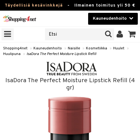
Täydellisiä kesävinkkejä
-
Ilmainen toimitus yli 50 €
Kauneudenhoito
ERKKEJÄ
Kauneudenhoito
M BRANDS
T
Piilolinssit
Shopping4net
»
Kauneudenhoito
»
Naisille
»
Kosmetiikka
»
Huulet
»
Huulipuna
»
IsaDora The Perfect Moisture Lipstick Refill
JAT
Luontaistuotteet
UOTTEITA
Apteekki
IsaDora The Perfect Moisture Lipstick Refill (4
Fitness
gr)
t
Koti & Sisustus
t Set
ito
Lelut, Lapsi & Vauva
jat / Kammat
inkotuotteet
Tuotemerkkejä
skuurit
koistuotteet
lakorut
iikka
Kampanjat
stenlähtö
eruskettavat tuotteet
vakorut
t Set