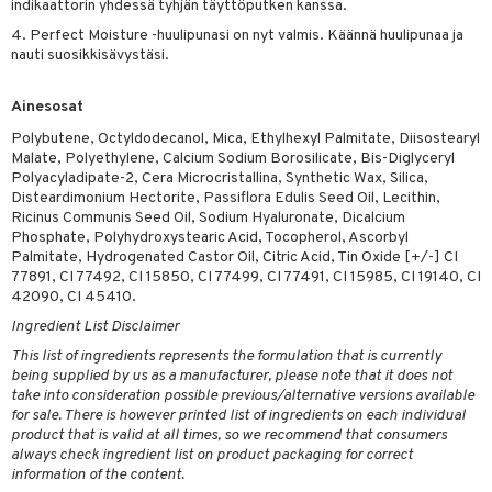
indikaattorin yhdessä tyhjän täyttöputken kanssa.
4. Perfect Moisture -huulipunasi on nyt valmis. Käännä huulipunaa ja
nauti suosikkisävystäsi.
Ainesosat
Polybutene, Octyldodecanol, Mica, Ethylhexyl Palmitate, Diisostearyl
Malate, Polyethylene, Calcium Sodium Borosilicate, Bis-Diglyceryl
Polyacyladipate-2, Cera Microcristallina, Synthetic Wax, Silica,
Disteardimonium Hectorite, Passiflora Edulis Seed Oil, Lecithin,
Ricinus Communis Seed Oil, Sodium Hyaluronate, Dicalcium
Phosphate, Polyhydroxystearic Acid, Tocopherol, Ascorbyl
Palmitate, Hydrogenated Castor Oil, Citric Acid, Tin Oxide [+/-] CI
77891, CI 77492, CI 15850, CI 77499, CI 77491, CI 15985, CI 19140, CI
42090, CI 45410.
Ingredient List Disclaimer
This list of ingredients represents the formulation that is currently
being supplied by us as a manufacturer, please note that it does not
take into consideration possible previous/alternative versions available
for sale. There is however printed list of ingredients on each individual
product that is valid at all times, so we recommend that consumers
always check ingredient list on product packaging for correct
information of the content.