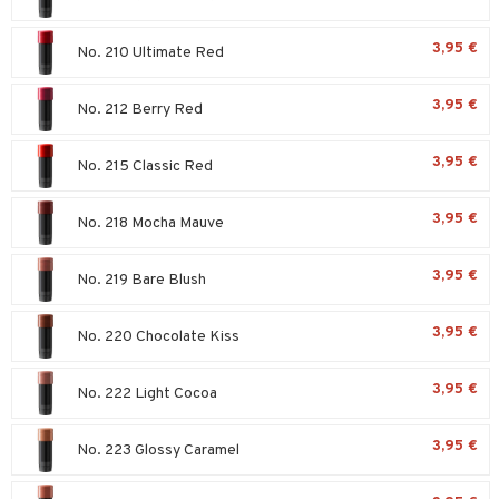
ltenrajausväri
yx
inkosuoja
mänympärysvoiteet
rumit
makarvat
nique Happy
aihetta Miehille
3,95 €
No. 210 Ultimate Red
mien/Huulten Hoito
miväri
nique Happy For Men
nhoito
3,95 €
No. 212 Berry Red
kkisiveltmit
kastus
kkivoide
teutus & Soujaus
3,95 €
No. 215 Classic Red
tevoide
ranajo & Ihonpuhdistus
3,95 €
No. 218 Mocha Mauve
justusvoide
kipuna
3,95 €
No. 219 Bare Blush
teri
3,95 €
No. 220 Chocolate Kiss
siväri
mänrajauskynät
3,95 €
No. 222 Light Cocoa
3,95 €
No. 223 Glossy Caramel