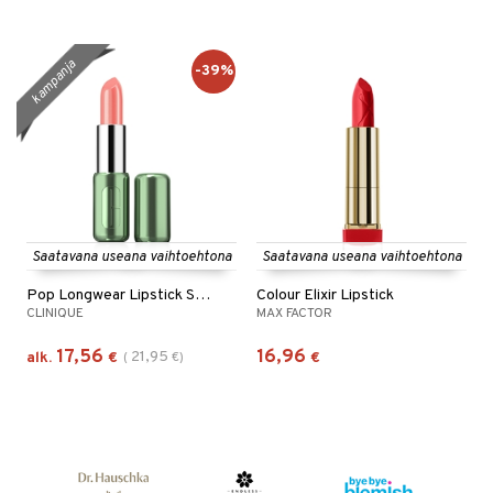
kampanja
-39%
Saatavana useana vaihtoehtona
Saatavana useana vaihtoehtona
Pop Longwear Lipstick Shine
Colour Elixir Lipstick
CLINIQUE
MAX FACTOR
17,56
16,96
21,95
alk.
€
(
€
)
€