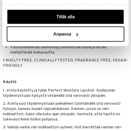
samlat in när du har använt deras tjänster. Du godkänner
våra cookies vid fortsatt användande av vår webbplats.
Saatavana sekä voidemaisena että hohtavana lopputuloksena
Tillåt alla
Täydennyspakkaus, jonka avulla voit täyttää hylsyn uudelleen
Anpassa
suosikkisävylläsi
Passiohedelmän siemenöljy pehmentää huulia ja antaa
miellyttävää mukavuutta.
CRUELTY FREE. CLINICALLY TESTED. FRAGRANCE FREE. VEGAN-
FRIENDLY
Käyttö
1. Irrota käytetty ja tyhjä Perfect Moisture Lipstick -huulipunan
täydennystuubi hylsystä vetämällä sitä varovasti ylöspäin.
2. Aseta uusi täydennystuubi paikalleen työntämällä sitä varovasti
hylsyyn, kunnes kuulet napsahduksen. Kannen, jossa on väri-
indikaattori, tulee olla koko ajan ylöspäin. Varmista, että täyttö on
tukevasti kiinni holkin pohjassa.
3. Vaihda vanha väri-indikaattori uuteen. Voit kierrättää vanhan väri-