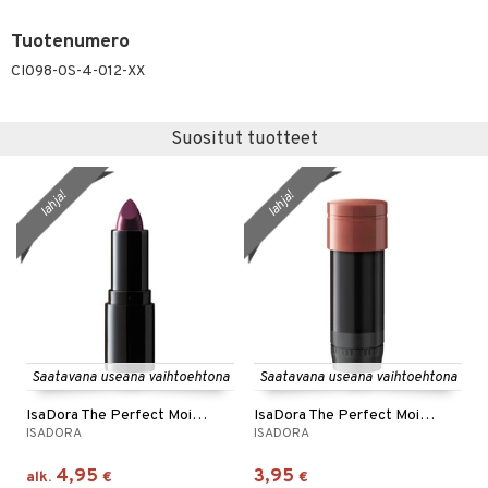
Tuotenumero
CI098-0S-4-012-XX
Suositut tuotteet
lahja!
lahja!
Saatavana useana vaihtoehtona
Saatavana useana vaihtoehtona
IsaDora The Perfect Moisture Lipstick
IsaDora The Perfect Moisture Lipstick Refill
ISADORA
ISADORA
4,95
3,95
alk.
€
€