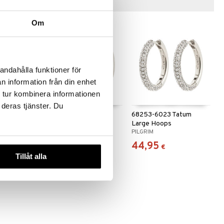
Vinkkejä sinulle
Om
andahålla funktioner för
n information från din enhet
 tur kombinera informationen
 deras tjänster. Du
harm Mini
68253-6013 Tatum
68253-6023 Tatum
Medium Hoops
Large Hoops
PILGRIM
PILGRIM
39,95
44,95
€
€
Tillåt alla