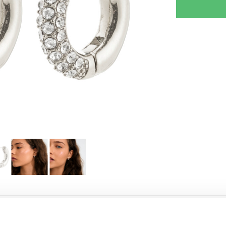
RJOITA ARVOSTELU
KERRO YSTÄVÄLLE