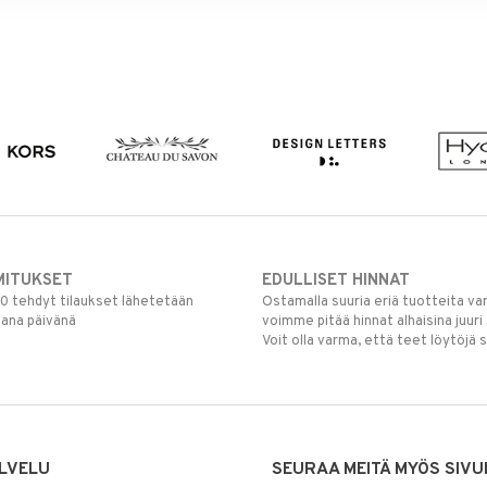
MITUKSET
EDULLISET HINNAT
00 tehdyt tilaukset lähetetään
Ostamalla suuria eriä tuotteita 
mana päivänä
voimme pitää hinnat alhaisina juuri
Voit olla varma, että teet löytöjä 
LVELU
SEURAA MEITÄ MYÖS SIVU