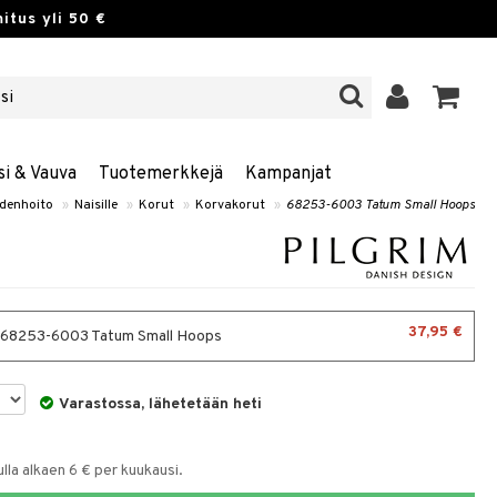
itus yli 50 €
si & Vauva
Tuotemerkkejä
Kampanjat
denhoito
»
Naisille
»
Korut
»
Korvakorut
»
68253-6003 Tatum Small Hoops
37,95 €
- 68253-6003 Tatum Small Hoops
Varastossa, lähetetään heti
la alkaen 6 € per kuukausi.