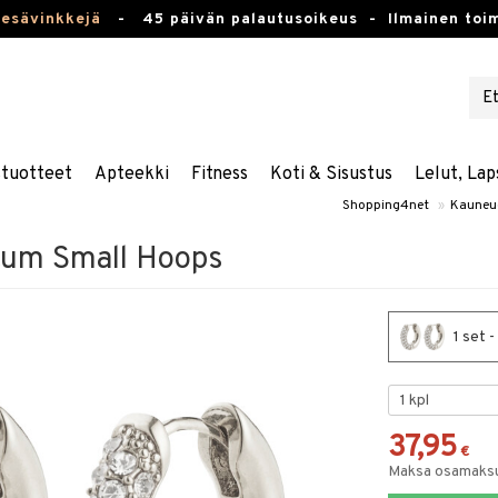
kesävinkkejä
-
45 päivän palautusoikeus -
Ilmainen toim
stuotteet
Apteekki
Fitness
Koti & Sisustus
Lelut, Lap
Shopping4net
»
Kauneu
um Small Hoops
1 set 
37,95
€
Maksa osamaksul