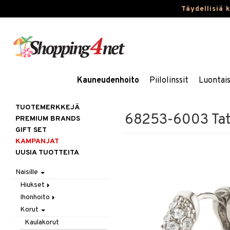
Täydellisiä 
Kauneudenhoito
Piilolinssit
Luontai
TUOTEMERKKEJÄ
68253-6003 Tat
PREMIUM BRANDS
GIFT SET
KAMPANJAT
UUSIA TUOTTEITA
Naisille
Hiukset
Ihonhoito
Gift Set
Korut
Harjat / Kammat
Aurinkotuotteet
Hiuskuurit
Erikoistuotteet
Kaulakorut