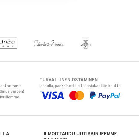
TURVALLINEN OSTAMINEN
varastoomme
laskulla, pankkikortilla tai asiakastilin kautta
 Sinua varten!
sivuillamme.
ILLA
ILMOITTAUDU UUTISKIRJEEMME