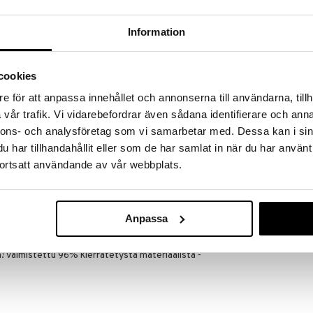
a löydöt kotiin!
isuuteen tehdä löytöjä suuresta ALEstamme. Juuri
Information
mme suuren valikoiman jännittäviä tuotteita
a hinnoilla!
massa 31.8.2026 asti mutta ole nopea -
cookies
otteesi voivat päästä loppumaan!
e för att anpassa innehållet och annonserna till användarna, tillh
i ale-löydöt »
vår trafik. Vi vidarebefordrar även sådana identifierare och anna
nnons- och analysföretag som vi samarbetar med. Dessa kan i sin
har tillhandahållit eller som de har samlat in när du har använt
41253-6005 C
ortsatt användande av vår webbplats.
Bow Pendant
PILGRIM
koristeltu kimaltelevilla Preciosa-kristalleilla,
aista ylellisyyttä. Täydelliset day-to-night -
17,95
€
isiisi saadaksesi tyylikkään päivityksen tai ripauksen
Anpassa
n.
ne ovat sekä mukavat että helppoja stailata. Uudet
iin! Valmistettu 96% kierrätetystä materiaalista -