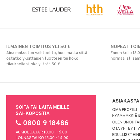
ILMAINEN TOIMITUS YLI 50 €
NOPEAT TOI
Aina maksuton vaihtoehto, huolimatta siitä
Ennen kello 13.
ostatko yksittäisen tuotteen tai koko
normaalisti sa
tilauksellesi joka ylittää 50 €.
ASIAKASPA
SOITA TAI LAITA MEILLE
OMA PROFIILI
SÄHKÖPOSTIA
KYSYMYKSIÄ &
0800 9 18486
OLEN UNOHTAN
OTA YHTEYTT
AUKIOLOAJAT: 10.00 - 16.00
EDULLISET HI
LOUNASTAUKO 13.00 - 14.00