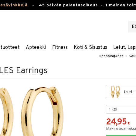
kesävinkkejä
-
45 päivän palautusoikeus -
Ilmainen toim
stuotteet
Apteekki
Fitness
Koti & Sisustus
Lelut, Lap
Shopping4net
»
Kau
ES Earrings
1 set 
24,95
€
Maksa osamaksul