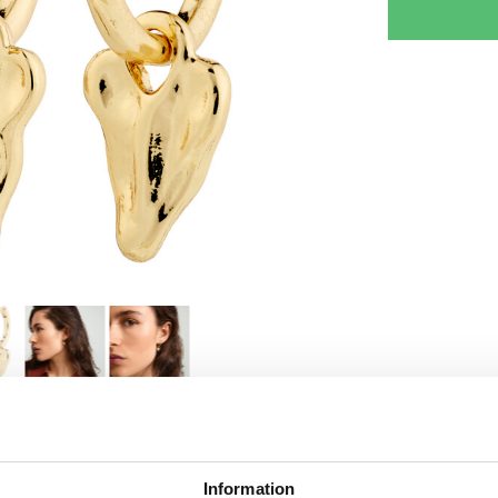
RJOITA ARVOSTELU
KERRO YSTÄVÄLLE
Information