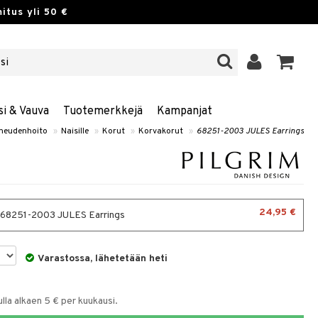
itus yli 50 €
si & Vauva
Tuotemerkkejä
Kampanjat
neudenhoito
»
Naisille
»
Korut
»
Korvakorut
»
68251-2003 JULES Earrings
24,95 €
- 68251-2003 JULES Earrings
Varastossa, lähetetään heti
la alkaen 5 € per kuukausi.