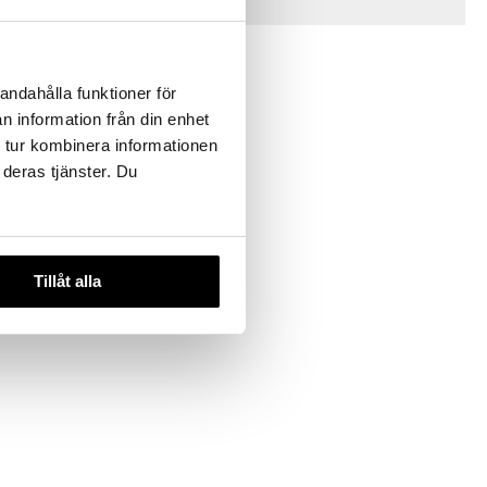
Vinkkejä sinulle
andahålla funktioner för
n information från din enhet
 tur kombinera informationen
 deras tjänster. Du
 SOPHIA
Tillåt alla