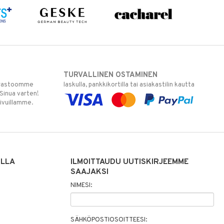
TURVALLINEN OSTAMINEN
varastoomme
laskulla, pankkikortilla tai asiakastilin kautta
 Sinua varten!
sivuillamme.
ILLA
ILMOITTAUDU UUTISKIRJEEMME
SAAJAKSI
NIMESI:
SÄHKÖPOSTIOSOITTEESI: