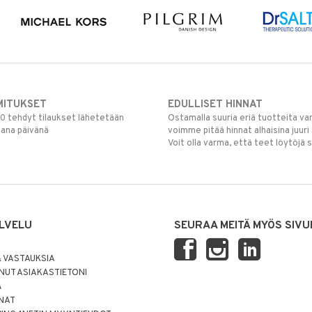
MITUKSET
EDULLISET HINNAT
00 tehdyt tilaukset lähetetään
Ostamalla suuria eriä tuotteita 
mana päivänä
voimme pitää hinnat alhaisina juuri
Voit olla varma, että teet löytöjä 
LVELU
SEURAA MEITÄ MYÖS SIVU
 VASTAUKSIA
UT ASIAKASTIETONI
Ä
NNAT