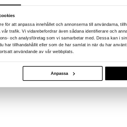
a löydöt kotiin!
isuuteen tehdä löytöjä suuresta ALEstamme. Juuri
cookies
mme suuren valikoiman jännittäviä tuotteita
a hinnoilla!
e för att anpassa innehållet och annonserna till användarna, tillh
massa 31.8.2026 asti mutta ole nopea -
vår trafik. Vi vidarebefordrar även sådana identifierare och anna
otteesi voivat päästä loppumaan!
nnons- och analysföretag som vi samarbetar med. Dessa kan i sin
i ale-löydöt »
har tillhandahållit eller som de har samlat in när du har använt
ortsatt användande av vår webbplats.
60251- 4003
 kultapäällysteinen sydänriipus orgaanisella
Earrings
töinen napsautuslukko ja ne on valmistettu 99 %
Anpassa
PILGRIM
19,95
€