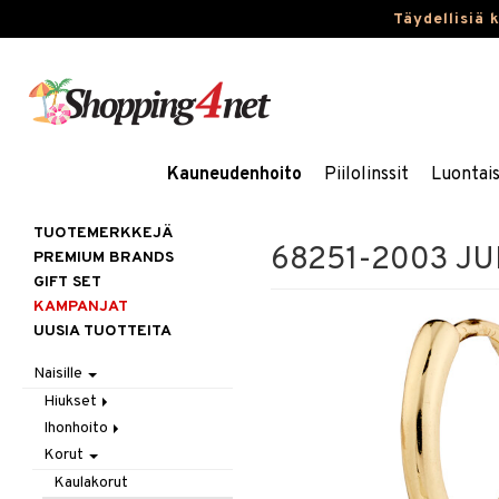
Täydellisiä 
Kauneudenhoito
Piilolinssit
Luontai
TUOTEMERKKEJÄ
68251-2003 JUL
PREMIUM BRANDS
GIFT SET
KAMPANJAT
UUSIA TUOTTEITA
Naisille
Hiukset
Ihonhoito
Gift Set
Korut
Harjat / Kammat
Aurinkotuotteet
Hiuskuurit
Erikoistuotteet
Kaulakorut