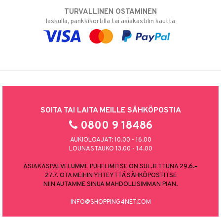
TURVALLINEN OSTAMINEN
laskulla, pankkikortilla tai asiakastilin kautta
SOITA TAI LAITA MEILLE SÄHKÖPOSTIA
0800 9 18486
AUKIOLOAJAT: 10.00 - 16.00
LOUNASTAUKO 13.00 - 14.00
ASIAKASPALVELUMME PUHELIMITSE ON SULJETTUNA 29.6.–
27.7. OTA MEIHIN YHTEYTTÄ SÄHKÖPOSTITSE
NIIN AUTAMME SINUA MAHDOLLISIMMAN PIAN.
INFO@SHOPPING4NET.COM