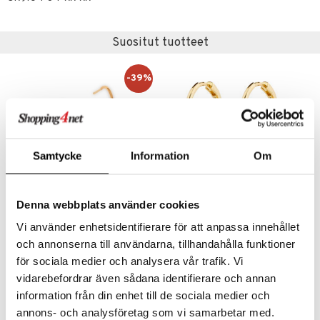
justusvoide
kipuna
Suositut tuotteet
teri
siväri
-39%
mänrajauskynät
Samtycke
Information
Om
Denna webbplats använder cookies
16402-07 Moomin Charm Earrings
62251-2013 CASSIAN Hoop Earrings
Vi använder enhetsidentifierare för att anpassa innehållet
PFG STOCKHOLM
PILGRIM
och annonserna till användarna, tillhandahålla funktioner
för sociala medier och analysera vår trafik. Vi
23,95
34,95
38,96
€
(
€
)
€
vidarebefordrar även sådana identifierare och annan
information från din enhet till de sociala medier och
annons- och analysföretag som vi samarbetar med.
-35%
-49%