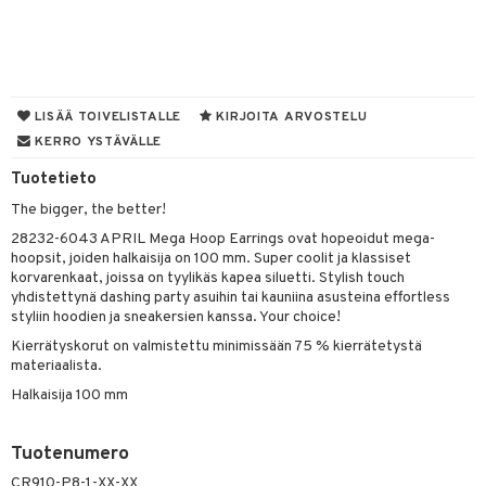
UE
sienhoito
ien hoito
vikkeita
rinta
japakkaukset
eruskettavat tuotteet
e
spalvelu
siväri
rinta
japakkaus
vojen poisto
 10
 System
ksiä & vastauksia
pytuotteita
amiot
ien hoito
he 1: Puhdistus
ito
LISÄÄ TOIVELISTALLE
KIRJOITA ARVOSTELU
tuotetta
hkugeelit & saippuat
ranajotuotteet
KERRO YSTÄVÄLLE
hkugeelit & saippuat
he 2: Kirkastus
ien- ja Vartalonhoito
 verkkokaupasta
taloöljyt
Tuotetieto
ta & Viikset
talovoiteet
he 3: Kosteutus
teudenhoito
likiilto
t
The bigger, the better!
talovoiteet
distaminen
rinta ja naamiot
lipuna
matics Elixir
o
28232-6043 APRIL Mega Hoop Earrings ovat hopeoidut mega-
rumit
hoopsit, joiden halkaisija on 100 mm. Super coolit ja klassiset
distus
ltenrajausväri
yx
inkosuoja
korvarenkaat, joissa on tyylikäs kapea siluetti. Stylish touch
mänympärysvoiteet
yhdistettynä dashing party asuihin tai kauniina asusteina effortless
rumit
makarvat
nique Happy
aihetta Miehille
styliin hoodien ja sneakersien kanssa. Your choice!
mien/Huulten Hoito
miväri
nique Happy For Men
nhoito
Kierrätyskorut on valmistettu minimissään 75 % kierrätetystä
materiaalista.
kkisiveltmit
kastus
Halkaisija 100 mm
kkivoide
teutus & Soujaus
tevoide
ranajo & Ihonpuhdistus
Tuotenumero
CR910-P8-1-XX-XX