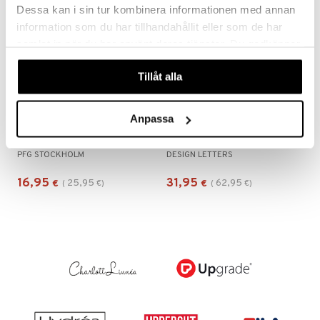
Dessa kan i sin tur kombinera informationen med annan
information som du har tillhandahållit eller som de har
samlat in när du har använt deras tjänster. Du godkänner
våra cookies vid fortsatt användande av vår webbplats.
Tillåt alla
Anpassa
96356-07 Emma Glam Earrings
Design Letters Earring Hoops 16 mm Gold
PFG STOCKHOLM
DESIGN LETTERS
16,95
31,95
25,95
62,95
€
(
€
)
€
(
€
)