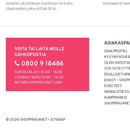
ostatko yksittäisen tuotteen tai koko
normaalisti sa
tilauksellesi joka ylittää 50 €.
ASIAKASPA
SOITA TAI LAITA MEILLE
OMA PROFIILI
SÄHKÖPOSTIA
KYSYMYKSIÄ &
0800 9 18486
OLEN UNOHTAN
OTA YHTEYTT
AUKIOLOAJAT: 10.00 - 16.00
EDULLISET HI
LOUNASTAUKO 13.00 - 14.00
EHDOT - SHOP
INFO@SHOPPING4NET.COM
EVÄSTEET
HENKILÖTIETO
KUMPPANIKSI
SHOPPING4NE
© 2026 SHOPPING4NET
•
SITEMAP