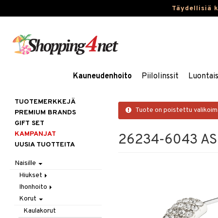
Täydellisiä 
Kauneudenhoito
Piilolinssit
Luontai
TUOTEMERKKEJÄ
Tuote on poistettu valikoi
PREMIUM BRANDS
GIFT SET
KAMPANJAT
26234-6043 ASP
UUSIA TUOTTEITA
Naisille
Hiukset
Ihonhoito
Gift Set
Korut
Harjat / Kammat
Aurinkotuotteet
Hiuskuurit
Erikoistuotteet
Kaulakorut