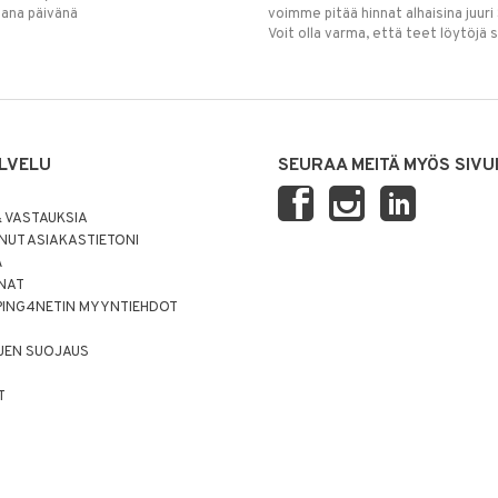
mana päivänä
voimme pitää hinnat alhaisina juuri
Voit olla varma, että teet löytöjä 
LVELU
SEURAA MEITÄ MYÖS SIVU
 VASTAUKSIA
UT ASIAKASTIETONI
Ä
NNAT
PING4NETIN MYYNTIEHDOT
JEN SUOJAUS
T