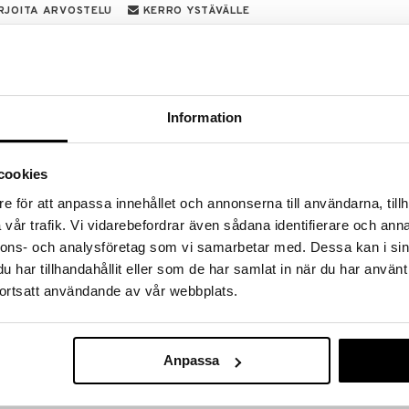
RJOITA ARVOSTELU
KERRO YSTÄVÄLLE
renkailla olet aina varma, että sinulle on oikeat
itä creoleja runsaalla määrällä kimaltelevia Preciosa-
sesti täydentämään jo täydellistä ulkonäköä. Ajaton
Information
toiseen. Korvakorut on valmistettu vähintään 75%
cookies
e för att anpassa innehållet och annonserna till användarna, tillh
vår trafik. Vi vidarebefordrar även sådana identifierare och anna
nnons- och analysföretag som vi samarbetar med. Dessa kan i sin
16402-07 Mo
har tillhandahållit eller som de har samlat in när du har använt
Earrings
PFG STOCKHOL
ortsatt användande av vår webbplats.
23,95
(
3
€
Anpassa