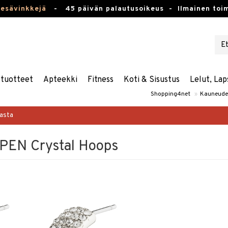
kesävinkkejä
-
45 päivän palautusoikeus -
Ilmainen toim
stuotteet
Apteekki
Fitness
Koti & Sisustus
Lelut, Lap
Shopping4net
»
Kauneude
masta
EN Crystal Hoops