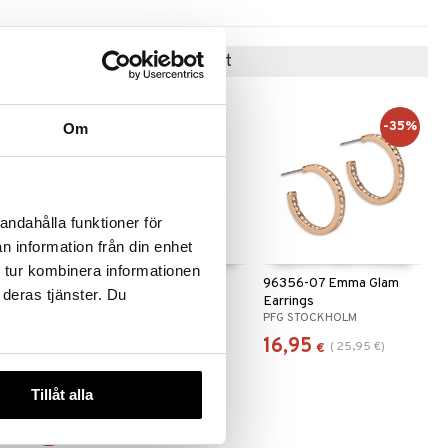
Suositut tuotteet
-39%
-35%
Om
andahålla funktioner för
n information från din enhet
 tur kombinera informationen
omin Charm
62251-2013 CASSIAN
96356-07 Emma Glam
 deras tjänster. Du
Hoop Earrings
Earrings
M
PILGRIM
PFG STOCKHOLM
34,95
16,95
8,96
€
)
(
25,95
€
)
€
€
Tillåt alla
-49%