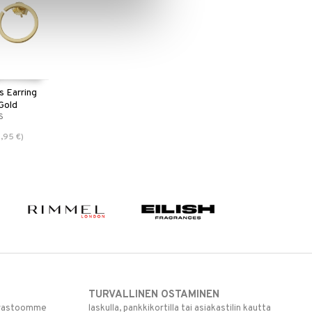
s Earring
Gold
S
,95
€
)
TURVALLINEN OSTAMINEN
varastoomme
laskulla, pankkikortilla tai asiakastilin kautta