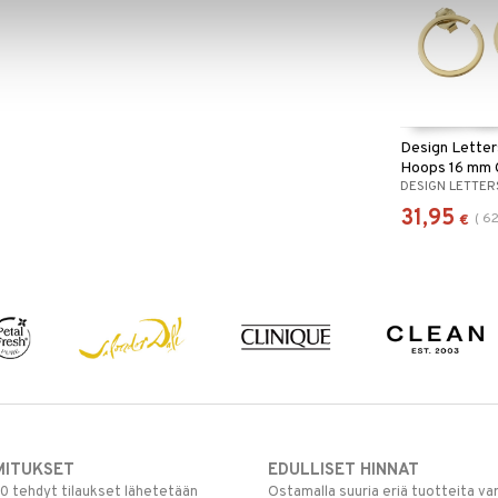
Design Letter
Hoops 16 mm 
DESIGN LETTER
31,95
(
62
€
MITUKSET
EDULLISET HINNAT
00 tehdyt tilaukset lähetetään
Ostamalla suuria eriä tuotteita 