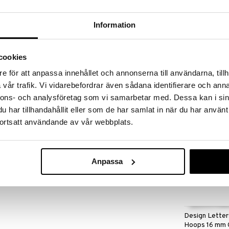
massa 31.8.2026 asti mutta ole nopea -
otteesi voivat päästä loppumaan!
i ale-löydöt »
Information
cookies
16402-07 Mo
a riippuvalla Muumihahmolla.
Earrings
e för att anpassa innehållet och annonserna till användarna, tillh
PFG STOCKHOL
vår trafik. Vi vidarebefordrar även sådana identifierare och anna
23,95
(
3
 mm
€
nnons- och analysföretag som vi samarbetar med. Dessa kan i sin
har tillhandahållit eller som de har samlat in när du har använt
ortsatt användande av vår webbplats.
2 cm.
Anpassa
Design Letter
Hoops 16 mm 