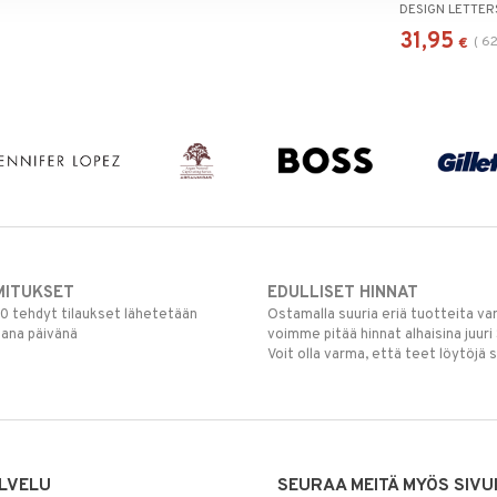
DESIGN LETTER
31,95
(
62
€
MITUKSET
EDULLISET HINNAT
00 tehdyt tilaukset lähetetään
Ostamalla suuria eriä tuotteita 
mana päivänä
voimme pitää hinnat alhaisina juuri
Voit olla varma, että teet löytöjä 
LVELU
SEURAA MEITÄ MYÖS SIVU