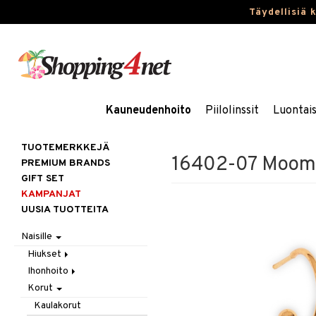
Täydellisiä 
Kauneudenhoito
Piilolinssit
Luontai
TUOTEMERKKEJÄ
16402-07 Moomi
PREMIUM BRANDS
GIFT SET
KAMPANJAT
UUSIA TUOTTEITA
Naisille
Hiukset
Ihonhoito
Gift Set
Korut
Harjat / Kammat
Aurinkotuotteet
Hiuskuurit
Erikoistuotteet
Kaulakorut