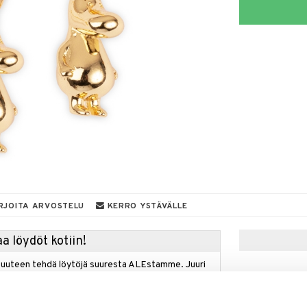
RJOITA ARVOSTELU
KERRO YSTÄVÄLLE
a löydöt kotiin!
isuuteen tehdä löytöjä suuresta ALEstamme. Juuri
mme suuren valikoiman jännittäviä tuotteita
a hinnoilla!