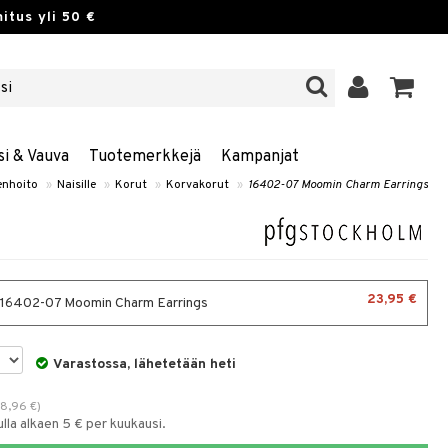
itus yli 50 €
si & Vauva
Tuotemerkkejä
Kampanjat
nhoito
»
Naisille
»
Korut
»
Korvakorut
»
16402-07 Moomin Charm Earrings
23,95 €
- 16402-07 Moomin Charm Earrings
Varastossa, lähetetään heti
38,96
€
)
la alkaen 5 € per kuukausi.