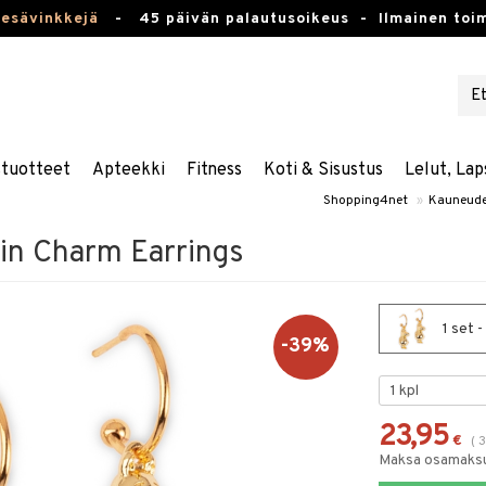
kesävinkkejä
-
45 päivän palautusoikeus -
Ilmainen toim
stuotteet
Apteekki
Fitness
Koti & Sisustus
Lelut, Lap
Shopping4net
»
Kauneude
n Charm Earrings
1 set 
-39%
23,95
€
(
Maksa osamaksul