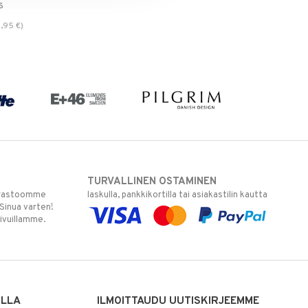
S
,95
€
)
TURVALLINEN OSTAMINEN
varastoomme
laskulla, pankkikortilla tai asiakastilin kautta
 Sinua varten!
sivuillamme.
ILLA
ILMOITTAUDU UUTISKIRJEEMME