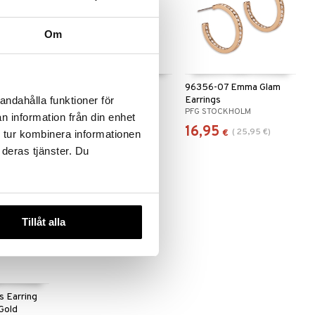
Om
omin Charm
62251-2013 CASSIAN
96356-07 Emma Glam
Hoop Earrings
Earrings
andahålla funktioner för
M
PILGRIM
PFG STOCKHOLM
n information från din enhet
34,95
16,95
8,96
€
)
(
25,95
€
)
€
€
 tur kombinera informationen
 deras tjänster. Du
-49%
Tillåt alla
s Earring
Gold