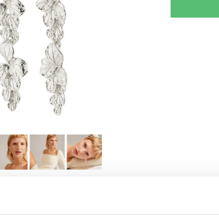
RJOITA ARVOSTELU
KERRO YSTÄVÄLLE