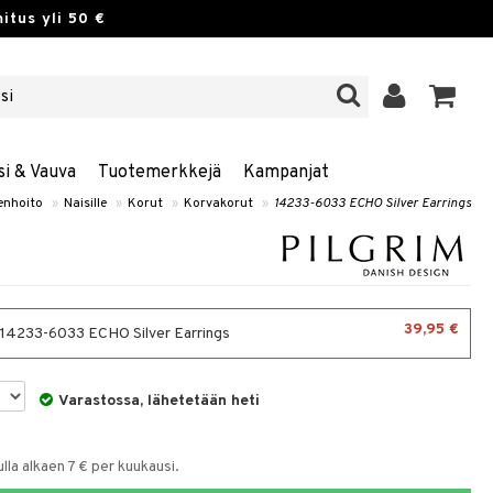
itus yli 50 €
si & Vauva
Tuotemerkkejä
Kampanjat
nhoito
»
Naisille
»
Korut
»
Korvakorut
»
14233-6033 ECHO Silver Earrings
39,95 €
- 14233-6033 ECHO Silver Earrings
Varastossa, lähetetään heti
la alkaen 7 € per kuukausi.