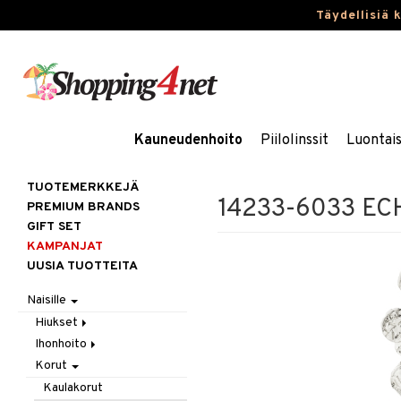
Täydellisiä 
Kauneudenhoito
Piilolinssit
Luontai
TUOTEMERKKEJÄ
14233-6033 ECHO
PREMIUM BRANDS
GIFT SET
KAMPANJAT
UUSIA TUOTTEITA
Naisille
Hiukset
Ihonhoito
Gift Set
Korut
Harjat / Kammat
Aurinkotuotteet
Hiuskuurit
Erikoistuotteet
Kaulakorut