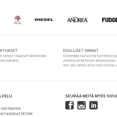
MITUKSET
EDULLISET HINNAT
00 tehdyt tilaukset lähetetään
Ostamalla suuria eriä tuotteita 
mana päivänä
voimme pitää hinnat alhaisina juuri
Voit olla varma, että teet löytöjä 
LVELU
SEURAA MEITÄ MYÖS SIVU
 VASTAUKSIA
UT ASIAKASTIETONI