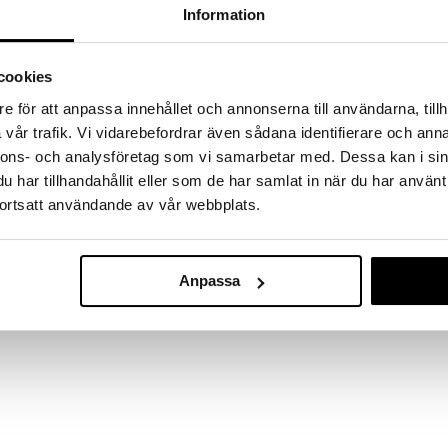
a löydöt kotiin!
Information
isuuteen tehdä löytöjä suuresta ALEstamme. Juuri
mme suuren valikoiman jännittäviä tuotteita
cookies
a hinnoilla!
massa 31.8.2026 asti mutta ole nopea -
e för att anpassa innehållet och annonserna till användarna, tillh
otteesi voivat päästä loppumaan!
vår trafik. Vi vidarebefordrar även sådana identifierare och anna
i ale-löydöt »
nnons- och analysföretag som vi samarbetar med. Dessa kan i sin
har tillhandahållit eller som de har samlat in när du har använt
ortsatt användande av vår webbplats.
14233-2033 
CHO-sarjan hopeoidut korvakorut ovat ylistys
Earrings
iiden inspiraationa on luonto. Korvakoruissa on sileä
PILGRIM
akuvioin. Huomiota herättävät juhla-asun kanssa,
Anpassa
39,95
uff.
€
 käytetty vähintään 75 % kierrätysmateriaalia.