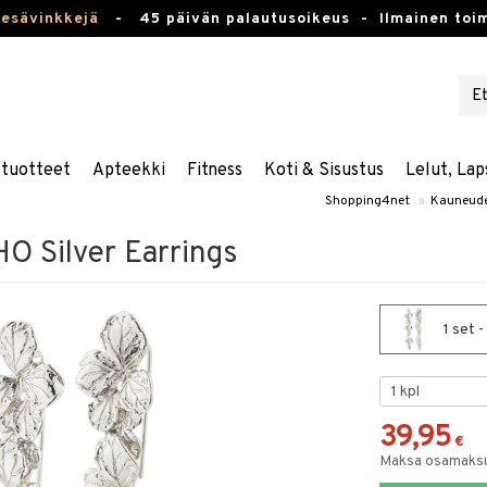
kesävinkkejä
-
45 päivän palautusoikeus -
Ilmainen toim
stuotteet
Apteekki
Fitness
Koti & Sisustus
Lelut, Lap
Shopping4net
»
Kauneude
 Silver Earrings
1 set 
39,95
€
Maksa osamaksul