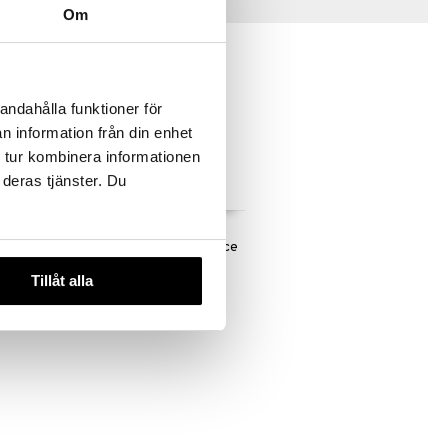
Vinkkejä sinulle
Om
andahålla funktioner för
n information från din enhet
 tur kombinera informationen
 deras tjänster. Du
ECHO
14233-6001 ECHO
Pendant Silver Necklace
PILGRIM
Tillåt alla
29,94
€