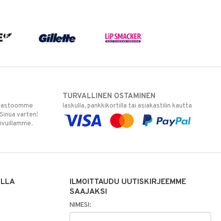
TURVALLINEN OSTAMINEN
varastoomme
laskulla, pankkikortilla tai asiakastilin kautta
 Sinua varten!
sivuillamme.
ILLA
ILMOITTAUDU UUTISKIRJEEMME
SAAJAKSI
NIMESI: