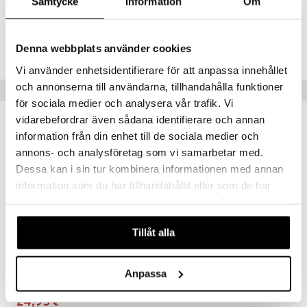
justusvoide
Samtycke
Information
Om
kipuna
Tuotenumero
teri
CG208-P8-1-XX-XX
Denna webbplats använder cookies
siväri
Vi använder enhetsidentifierare för att anpassa innehållet
och annonserna till användarna, tillhandahålla funktioner
Vinkkejä sinulle
mänrajauskynät
för sociala medier och analysera vår trafik. Vi
vidarebefordrar även sådana identifierare och annan
information från din enhet till de sociala medier och
annons- och analysföretag som vi samarbetar med.
Dessa kan i sin tur kombinera informationen med annan
information som du har tillhandahållit eller som de har
samlat in när du har använt deras tjänster. Du godkänner
våra cookies vid fortsatt användande av vår webbplats.
Tillåt alla
13252-2006 DREAM Hair Accessory
Anpassa
PILGRIM
24,95
€