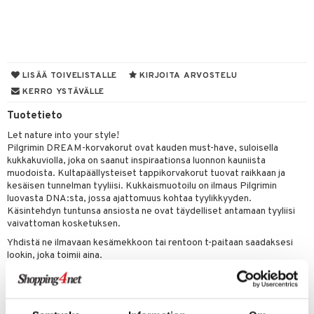
UE
sienhoito
ien hoito
vikkeita
rinta
japakkaukset
eruskettavat tuotteet
e
spalvelu
siväri
rinta
japakkaus
vojen poisto
 10
 System
ksiä & vastauksia
pytuotteita
amiot
ien hoito
he 1: Puhdistus
ito
LISÄÄ TOIVELISTALLE
KIRJOITA ARVOSTELU
tuotetta
hkugeelit & saippuat
ranajotuotteet
KERRO YSTÄVÄLLE
hkugeelit & saippuat
he 2: Kirkastus
ien- ja Vartalonhoito
 verkkokaupasta
taloöljyt
Tuotetieto
ta & Viikset
talovoiteet
he 3: Kosteutus
teudenhoito
likiilto
t
Let nature into your style!
talovoiteet
distaminen
rinta ja naamiot
lipuna
matics Elixir
o
Pilgrimin DREAM-korvakorut ovat kauden must-have, suloisella
kukkakuviolla, joka on saanut inspiraationsa luonnon kauniista
rumit
distus
ltenrajausväri
yx
inkosuoja
muodoista. Kultapäällysteiset tappikorvakorut tuovat raikkaan ja
kesäisen tunnelman tyyliisi. Kukkaismuotoilu on ilmaus Pilgrimin
mänympärysvoiteet
rumit
makarvat
nique Happy
aihetta Miehille
luovasta DNA:sta, jossa ajattomuus kohtaa tyylikkyyden.
Käsintehdyn tuntunsa ansiosta ne ovat täydelliset antamaan tyyliisi
mien/Huulten Hoito
miväri
nique Happy For Men
nhoito
vaivattoman kosketuksen.
kkisiveltmit
Yhdistä ne ilmavaan kesämekkoon tai rentoon t-paitaan saadaksesi
kastus
lookin, joka toimii aina.
kkivoide
teutus & Soujaus
Valmistettu 99% kierrätetystä materiaalista - tyylivalinta, josta voit
olla ylpeä.
tevoide
ranajo & Ihonpuhdistus
Mitat 20 mm halkaisijaltaan