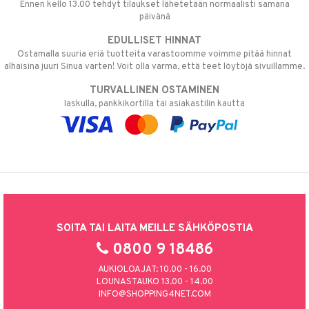
Ennen kello 13.00 tehdyt tilaukset lähetetään normaalisti samana
päivänä
EDULLISET HINNAT
Ostamalla suuria eriä tuotteita varastoomme voimme pitää hinnat
alhaisina juuri Sinua varten! Voit olla varma, että teet löytöjä sivuillamme.
TURVALLINEN OSTAMINEN
laskulla, pankkikortilla tai asiakastilin kautta
SOITA TAI LAITA MEILLE SÄHKÖPOSTIA
0800 9 18486
AUKIOLOAJAT: 10.00 - 16.00
LOUNASTAUKO 13.00 - 14.00
INFO@SHOPPING4NET.COM