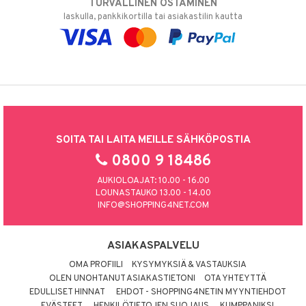
TURVALLINEN OSTAMINEN
laskulla, pankkikortilla tai asiakastilin kautta
SOITA TAI LAITA MEILLE SÄHKÖPOSTIA
0800 9 18486
AUKIOLOAJAT: 10.00 - 16.00
LOUNASTAUKO 13.00 - 14.00
INFO@SHOPPING4NET.COM
ASIAKASPALVELU
OMA PROFIILI
KYSYMYKSIÄ & VASTAUKSIA
OLEN UNOHTANUT ASIAKASTIETONI
OTA YHTEYTTÄ
EDULLISET HINNAT
EHDOT - SHOPPING4NETIN MYYNTIEHDOT
EVÄSTEET
HENKILÖTIETOJEN SUOJAUS
KUMPPANIKSI