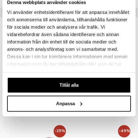
Denna webbplats använder cookies
Vi använder enhetsidentifierare för att anpassa innehållet
Suositut tuotteet
och annonserna till användarna, tillhandahålla funktioner
för sociala medier och analysera vår trafik. Vi
-39%
vidarebefordrar även sådana identifierare och annan
information från din enhet till de sociala medier och
annons- och analysföretag som vi samarbetar med.
Dessa kan i sin tur kombinera informationen med annan
information som du har tillhandahållit eller som de har
samlat in när du har använt deras tjänster. Du godkänner
våra cookies vid fortsatt användande av vår webbplats.
Tillåt alla
16402-07 Moomin Charm Earrings
62251-2013 CASSIAN Hoop Earrings
PFG STOCKHOLM
PILGRIM
Anpassa
23,95
34,95
38,96
€
(
€
)
€
-35%
-49%