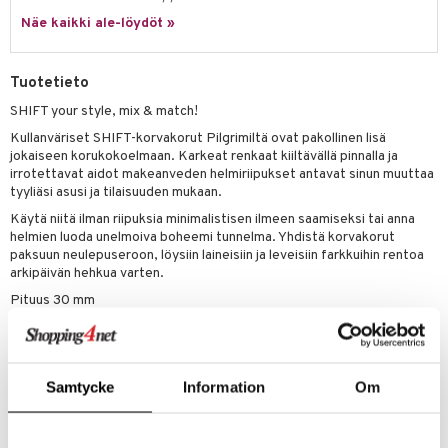
justusvoide
Näe kaikki ale-löydöt »
kipuna
teri
Tuotetieto
siväri
SHIFT your style, mix & match!
mänrajauskynät
Kullanväriset SHIFT-korvakorut Pilgrimiltä ovat pakollinen lisä
jokaiseen korukokoelmaan. Karkeat renkaat kiiltävällä pinnalla ja
irrotettavat aidot makeanveden helmiriipukset antavat sinun muuttaa
tyyliäsi asusi ja tilaisuuden mukaan.
Käytä niitä ilman riipuksia minimalistisen ilmeen saamiseksi tai anna
helmien luoda unelmoiva boheemi tunnelma. Yhdistä korvakorut
paksuun neulepuseroon, löysiin laineisiin ja leveisiin farkkuihin rentoa
arkipäivän hehkua varten.
Pituus 30 mm
Valmistettu 78 % kierrätetystä materiaalista – huolenpito ei koskaan
mene pois muodista.
Samtycke
Information
Om
Tuotenumero
CG261-P8-1-XX-XX