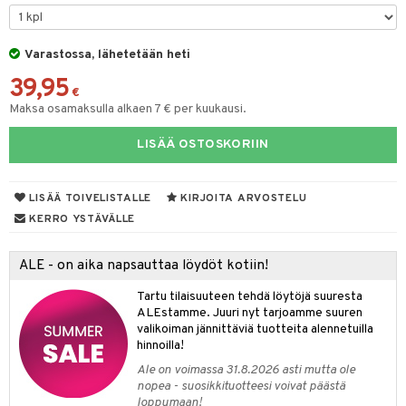
UE
sienhoito
ien hoito
vikkeita
rinta
japakkaukset
eruskettavat tuotteet
e
spalvelu
siväri
rinta
Varastossa, lähetetään heti
japakkaus
vojen poisto
 10
 System
ksiä & vastauksia
39,95
pytuotteita
amiot
ien hoito
€
he 1: Puhdistus
ito
tuotetta
Maksa osamaksulla alkaen 7 € per kuukausi.
hkugeelit & saippuat
ranajotuotteet
hkugeelit & saippuat
he 2: Kirkastus
ien- ja Vartalonhoito
 verkkokaupasta
LISÄÄ OSTOSKORIIN
taloöljyt
ta & Viikset
talovoiteet
he 3: Kosteutus
teudenhoito
likiilto
t
talovoiteet
distaminen
rinta ja naamiot
lipuna
matics Elixir
o
LISÄÄ TOIVELISTALLE
KIRJOITA ARVOSTELU
rumit
distus
ltenrajausväri
yx
KERRO YSTÄVÄLLE
inkosuoja
mänympärysvoiteet
rumit
makarvat
nique Happy
aihetta Miehille
ALE - on aika napsauttaa löydöt kotiin!
mien/Huulten Hoito
miväri
nique Happy For Men
nhoito
Tartu tilaisuuteen tehdä löytöjä suuresta
kkisiveltmit
ALEstamme. Juuri nyt tarjoamme suuren
kastus
valikoiman jännittäviä tuotteita alennetuilla
kkivoide
teutus & Soujaus
hinnoilla!
Ale on voimassa 31.8.2026 asti mutta ole
tevoide
ranajo & Ihonpuhdistus
nopea - suosikkituotteesi voivat päästä
loppumaan!