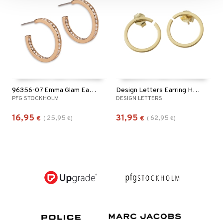
96356-07 Emma Glam Earrings
Design Letters Earring Hoops 16 mm Gold
PFG STOCKHOLM
DESIGN LETTERS
16,95
31,95
25,95
62,95
€
(
€
)
€
(
€
)