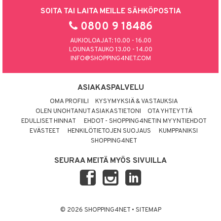
SOITA TAI LAITA MEILLE SÄHKÖPOSTIA
0800 9 18486
AUKIOLOAJAT: 10.00 - 16.00
LOUNASTAUKO 13.00 - 14.00
INFO@SHOPPING4NET.COM
ASIAKASPALVELU
OMA PROFIILI
KYSYMYKSIÄ & VASTAUKSIA
OLEN UNOHTANUT ASIAKASTIETONI
OTA YHTEYTTÄ
EDULLISET HINNAT
EHDOT - SHOPPING4NETIN MYYNTIEHDOT
EVÄSTEET
HENKILÖTIETOJEN SUOJAUS
KUMPPANIKSI
SHOPPING4NET
SEURAA MEITÄ MYÖS SIVUILLA
© 2026 SHOPPING4NET
•
SITEMAP