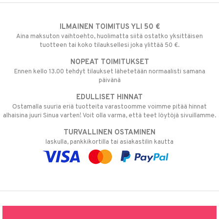
ILMAINEN TOIMITUS YLI 50 €
Aina maksuton vaihtoehto, huolimatta siitä ostatko yksittäisen
tuotteen tai koko tilauksellesi joka ylittää 50 €.
NOPEAT TOIMITUKSET
Ennen kello 13.00 tehdyt tilaukset lähetetään normaalisti samana
päivänä
EDULLISET HINNAT
Ostamalla suuria eriä tuotteita varastoomme voimme pitää hinnat
alhaisina juuri Sinua varten! Voit olla varma, että teet löytöjä sivuillamme.
TURVALLINEN OSTAMINEN
laskulla, pankkikortilla tai asiakastilin kautta