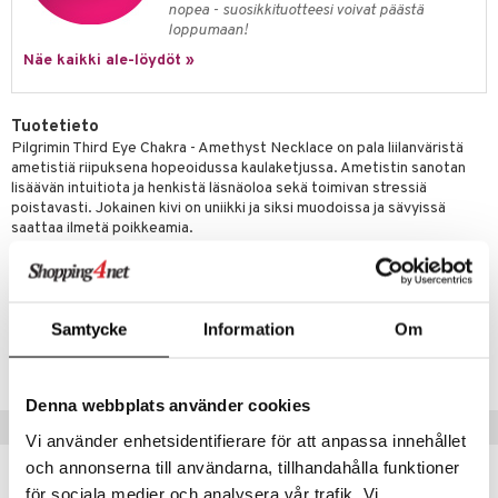
justusvoide
nopea - suosikkituotteesi voivat päästä
loppumaan!
kipuna
Näe kaikki ale-löydöt »
teri
siväri
Tuotetieto
Pilgrimin Third Eye Chakra - Amethyst Necklace on pala liilanväristä
mänrajauskynät
ametistiä riipuksena hopeoidussa kaulaketjussa. Ametistin sanotan
lisäävän intuitiota ja henkistä läsnäoloa sekä toimivan stressiä
poistavasti. Jokainen kivi on uniikki ja siksi muodoissa ja sävyissä
saattaa ilmetä poikkeamia.
Mitat: kaulaketjun pituus 45 cm + 9 cm pidennysketju
Tuotenumero
Samtycke
Information
Om
CR380-P8-1-XX-XX
Denna webbplats använder cookies
Suositut tuotteet
Vi använder enhetsidentifierare för att anpassa innehållet
och annonserna till användarna, tillhandahålla funktioner
-40%
för sociala medier och analysera vår trafik. Vi