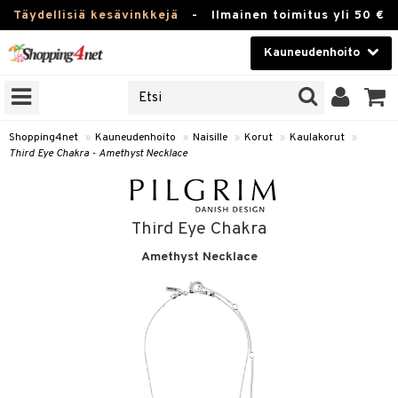
Täydellisiä kesävinkkejä
-
Ilmainen toimitus yli 50 €
Kauneudenhoito
ERKKEJÄ
Kauneudenhoito
M BRANDS
T
Piilolinssit
Shopping4net
»
Kauneudenhoito
»
Naisille
»
Korut
»
Kaulakorut
»
Third Eye Chakra - Amethyst Necklace
JAT
Luontaistuotteet
UOTTEITA
Apteekki
Third Eye Chakra
Fitness
Amethyst Necklace
t
Koti & Sisustus
t Set
ito
Lelut, Lapsi & Vauva
jat / Kammat
inkotuotteet
Tuotemerkkejä
skuurit
koistuotteet
ulakorut
Kampanjat
stenlähtö
eruskettavat tuotteet
vakorut