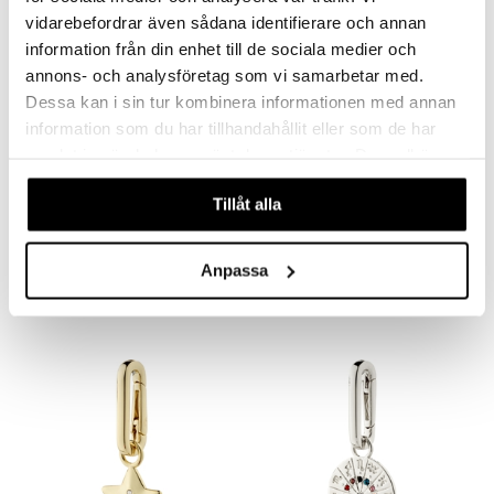
vidarebefordrar även sådana identifierare och annan
information från din enhet till de sociala medier och
annons- och analysföretag som vi samarbetar med.
Dessa kan i sin tur kombinera informationen med annan
information som du har tillhandahållit eller som de har
samlat in när du har använt deras tjänster. Du godkänner
våra cookies vid fortsatt användande av vår webbplats.
Tillåt alla
12243-2111 TRUST Necklace
16605-07 Moomin Pendant Necklace
PILGRIM
PFG STOCKHOLM
25,95
Anpassa
28,95
47,95
€
€
(
€
)