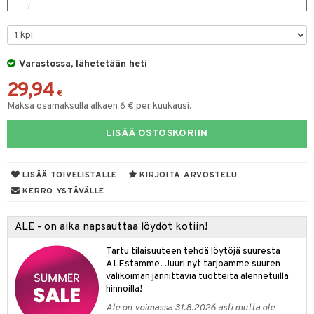
UE
sienhoito
ien hoito
vikkeita
rinta
japakkaukset
eruskettavat tuotteet
e
spalvelu
siväri
rinta
japakkaus
vojen poisto
 10
 System
ksiä & vastauksia
Varastossa, lähetetään heti
pytuotteita
amiot
ien hoito
he 1: Puhdistus
ito
tuotetta
29,94
hkugeelit & saippuat
ranajotuotteet
hkugeelit & saippuat
€
he 2: Kirkastus
ien- ja Vartalonhoito
Maksa osamaksulla alkaen 6 € per kuukausi.
 verkkokaupasta
taloöljyt
ta & Viikset
talovoiteet
he 3: Kosteutus
teudenhoito
likiilto
t
LISÄÄ OSTOSKORIIN
talovoiteet
distaminen
rinta ja naamiot
lipuna
matics Elixir
o
rumit
distus
ltenrajausväri
yx
inkosuoja
LISÄÄ TOIVELISTALLE
KIRJOITA ARVOSTELU
mänympärysvoiteet
KERRO YSTÄVÄLLE
rumit
makarvat
nique Happy
aihetta Miehille
mien/Huulten Hoito
miväri
nique Happy For Men
nhoito
ALE - on aika napsauttaa löydöt kotiin!
kkisiveltmit
kastus
Tartu tilaisuuteen tehdä löytöjä suuresta
ALEstamme. Juuri nyt tarjoamme suuren
kkivoide
teutus & Soujaus
valikoiman jännittäviä tuotteita alennetuilla
hinnoilla!
tevoide
ranajo & Ihonpuhdistus
Ale on voimassa 31.8.2026 asti mutta ole