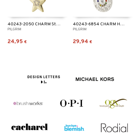
40243-2050 CHARM Star Pendant
40243-6854 CHARM Horoscope Pendant Silver Plated
PILGRIM
PILGRIM
24,95
29,94
€
€