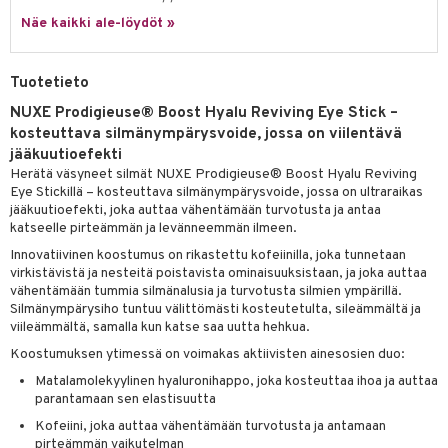
likiilto
t
talovoiteet
Näe kaikki ale-löydöt »
distaminen
rinta ja naamiot
lipuna
matics Elixir
o
rumit
distus
ltenrajausväri
yx
inkosuoja
Tuotetieto
mänympärysvoiteet
rumit
makarvat
nique Happy
aihetta Miehille
NUXE Prodigieuse® Boost Hyalu Reviving Eye Stick –
kosteuttava silmänympärysvoide, jossa on viilentävä
mien/Huulten Hoito
miväri
nique Happy For Men
nhoito
jääkuutioefekti
kkisiveltmit
kastus
Herätä väsyneet silmät NUXE Prodigieuse® Boost Hyalu Reviving
Eye Stickillä – kosteuttava silmänympärysvoide, jossa on ultraraikas
kkivoide
teutus & Soujaus
jääkuutioefekti, joka auttaa vähentämään turvotusta ja antaa
katseelle pirteämmän ja levänneemmän ilmeen.
tevoide
ranajo & Ihonpuhdistus
Innovatiivinen koostumus on rikastettu kofeiinilla, joka tunnetaan
justusvoide
virkistävistä ja nesteitä poistavista ominaisuuksistaan, ja joka auttaa
vähentämään tummia silmänalusia ja turvotusta silmien ympärillä.
kipuna
Silmänympärysiho tuntuu välittömästi kosteutetulta, sileämmältä ja
viileämmältä, samalla kun katse saa uutta hehkua.
teri
Koostumuksen ytimessä on voimakas aktiivisten ainesosien duo:
siväri
Matalamolekyylinen hyaluronihappo, joka kosteuttaa ihoa ja auttaa
parantamaan sen elastisuutta
mänrajauskynät
Kofeiini, joka auttaa vähentämään turvotusta ja antamaan
pirteämmän vaikutelman