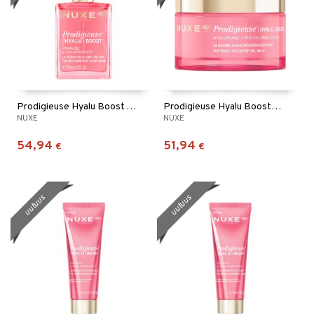
Prodigieuse Hyalu Boost Anti-Dark Spot Glow Serum
Prodigieuse Hyalu Boost Night Recovery Oil Balm
NUXE
NUXE
54,94
51,94
€
€
uutuus
uutuus