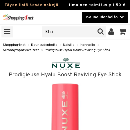
Täydellisiä kesävinkkejä
-
Ilmainen toimitus yli 50 €
Kauneudenhoito
ERKKEJÄ
Kauneudenhoito
M BRANDS
T
Piilolinssit
Shopping4net
»
Kauneudenhoito
»
Naisille
»
Ihonhoito
»
Silmänympärysvoiteet
»
Prodigieuse Hyalu Boost Reviving Eye Stick
JAT
Luontaistuotteet
UOTTEITA
Apteekki
Prodigieuse Hyalu Boost Reviving Eye Stick
Fitness
t
Koti & Sisustus
t Set
ito
Lelut, Lapsi & Vauva
jat / Kammat
inkotuotteet
Tuotemerkkejä
skuurit
koistuotteet
Kampanjat
stenlähtö
eruskettavat tuotteet