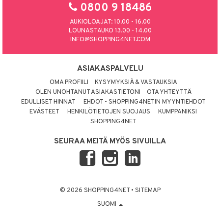
0800 9 18486
AUKIOLOAJAT: 10.00 - 16.00
LOUNASTAUKO 13.00 - 14.00
INFO@SHOPPING4NET.COM
ASIAKASPALVELU
OMA PROFIILI
KYSYMYKSIÄ & VASTAUKSIA
OLEN UNOHTANUT ASIAKASTIETONI
OTA YHTEYTTÄ
EDULLISET HINNAT
EHDOT - SHOPPING4NETIN MYYNTIEHDOT
EVÄSTEET
HENKILÖTIETOJEN SUOJAUS
KUMPPANIKSI
SHOPPING4NET
SEURAA MEITÄ MYÖS SIVUILLA
© 2026 SHOPPING4NET
•
SITEMAP
SUOMI