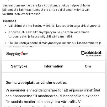
Vaaleanpunainen, ultraraikas koostumus liukuu helposti iholla
jättämättä tahmeaa tunnetta ja antaa välittömän viilentävän
vaikutuksen levitettäessä.
Tulokset
Välittömästi: iho tuntuu viileältä, kosteutetulta ja virkistyneeltä
7 päivän jälkeen: silmänympärysalue koetaan vähemmän
turvonneeksi ja katse näyttää pirteämmältä
1 kuukauden jälkeen: silmänympärysalue tuntuu tasaisemmalta ja
täyteläisemmältä
Edut
Viilentävä silmänympärysvoide, jossa on jääkuutioefekti
Kosteuttaa ja virkistää silmänympärysaluetta
Samtycke
Information
Om
Auttaa vähentämään tummia silmänalusia ja turvotusta
Sisältää hyaluronihappoa ja kofeiinia
Denna webbplats använder cookies
Kevyt ja ei-tahmea koostumus
Vi använder enhetsidentifierare för att anpassa innehållet
Hajusteeton
och annonserna till användarna, tillhandahålla funktioner
Dermatologisesti ja oftalmologisesti testattu
för sociala medier och analysera vår trafik. Vi
Sopii kaikille ihotyypeille