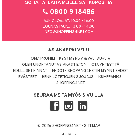
SOITA TAI LAITA MEILLE SÄHKÖPOSTIA
0800 9 18486
AUKIOLOAJAT: 10.00 - 16.00
LOUNASTAUKO 13.00 - 14.00
INFO@SHOPPING4NET.COM
ASIAKASPALVELU
OMA PROFIILI
KYSYMYKSIÄ & VASTAUKSIA
OLEN UNOHTANUT ASIAKASTIETONI
OTA YHTEYTTÄ
EDULLISET HINNAT
EHDOT - SHOPPING4NETIN MYYNTIEHDOT
EVÄSTEET
HENKILÖTIETOJEN SUOJAUS
KUMPPANIKSI
SHOPPING4NET
SEURAA MEITÄ MYÖS SIVUILLA
© 2026 SHOPPING4NET
•
SITEMAP
SUOMI