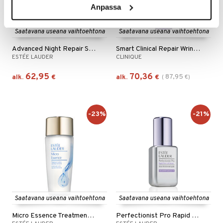
Anpassa
Saatavana useana vaihtoehtona
Saatavana useana vaihtoehtona
Advanced Night Repair Serum
Smart Clinical Repair Wrinkle Correcting Serum
ESTÉE LAUDER
CLINIQUE
62,95
70,36
87,95
alk.
€
alk.
€
(
€
)
-23%
-21%
Saatavana useana vaihtoehtona
Saatavana useana vaihtoehtona
Micro Essence Treatment Lotion Bio Ferment
Perfectionist Pro Rapid Firm + Lift Serum