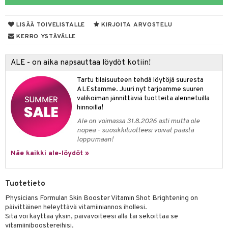
muksia
likiilto
o
 de parfum
i & Lapset
LISÄÄ TOIVELISTALLE
KIRJOITA ARVOSTELU
lipuna
nzer & Highlighter
nnet
 de toilette
inkotuotteet
t
KERRO YSTÄVÄLLE
lirasva
kkivoide
okynnet
t tarvikkeet
japakkaukset
dorantit
stenlähtö
sasto
ito
iikkalaukkuja
ALE - on aika napsauttaa löydöt kotiin!
auskynä
tevoide
sien hoito
kkaus
mät
ksukynttilät &
koistuotteet
sväri
inkotuotteet
sit
mit
otteita
onetuoksut
Tartu tilaisuuteen tehdä löytöjä suuresta
kipuna
silakanpoisto
ut
liner / Kajaali
t Set
toaineet
koistuotteet
er shave balm
ko
onhoito
ALEstamme. Juuri nyt tarjoamme suuren
talosuihke
valikoiman jännittäviä tuotteita alennetuilla
mer
silakat
setit
oripset
eruskettavat tuotteet
toilu
eruskettavat tuotteet
er shave lotion
inkotuotteet
hinnoilla!
teri
vikkeet
makarvat
kojen hoito
kölaitteet
vovoiteet
 de cologne
dorantit
linssit
Ale on voimassa 31.8.2026 asti mutta ole
nopea - suosikkituotteesi voivat päästä
ytetty Päivävoide
mivärit
vojen poisto
mpoot
metiikkalaukkuja
 de toilette
koistuotteet
UE
loppumaan!
sienhoito
ien hoito
vikkeita
Näe kaikki ale-löydöt »
rinta
japakkaukset
eruskettavat tuotteet
e
spalvelu
siväri
rinta
japakkaus
vojen poisto
 10
 System
ksiä & vastauksia
Tuotetieto
pytuotteita
amiot
ien hoito
he 1: Puhdistus
ito
Physicians Formulan Skin Booster Vitamin Shot Brightening on
tuotetta
hkugeelit & saippuat
ranajotuotteet
hkugeelit & saippuat
päivittäinen heleyttävä vitamiiniannos ihollesi.
he 2: Kirkastus
ien- ja Vartalonhoito
Sitä voi käyttää yksin, päivävoiteesi alla tai sekoittaa se
 verkkokaupasta
taloöljyt
ta & Viikset
talovoiteet
vitamiiniboostereihisi.
he 3: Kosteutus
teudenhoito