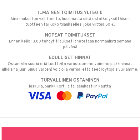
ILMAINEN TOIMITUS YLI 50 €
Aina maksuton vaihtoehto, huolimatta siitä ostatko yksittäisen
tuotteen tai koko tilauksellesi joka ylittää 50 €.
NOPEAT TOIMITUKSET
Ennen kello 13.00 tehdyt tilaukset lähetetään normaalisti samana
päivänä
EDULLISET HINNAT
Ostamalla suuria eriä tuotteita varastoomme voimme pitää hinnat
alhaisina juuri Sinua varten! Voit olla varma, että teet löytöjä sivuillamme.
TURVALLINEN OSTAMINEN
laskulla, pankkikortilla tai asiakastilin kautta