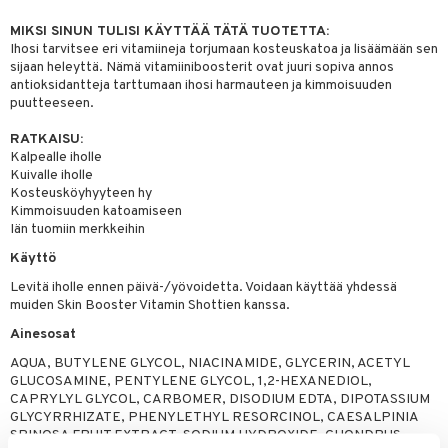
likiilto
t
talovoiteet
distaminen
MIKSI SINUN TULISI KÄYTTÄÄ TÄTÄ TUOTETTA:
rinta ja naamiot
lipuna
matics Elixir
o
Ihosi tarvitsee eri vitamiineja torjumaan kosteuskatoa ja lisäämään sen
rumit
distus
ltenrajausväri
sijaan heleyttä. Nämä vitamiiniboosterit ovat juuri sopiva annos
yx
inkosuoja
antioksidantteja tarttumaan ihosi harmauteen ja kimmoisuuden
mänympärysvoiteet
rumit
makarvat
nique Happy
puutteeseen.
aihetta Miehille
mien/Huulten Hoito
miväri
nique Happy For Men
nhoito
RATKAISU:
Kalpealle iholle
kkisiveltmit
kastus
Kuivalle iholle
Kosteusköyhyyteen hy
kkivoide
teutus & Soujaus
Kimmoisuuden katoamiseen
Iän tuomiin merkkeihin
tevoide
ranajo & Ihonpuhdistus
Käyttö
justusvoide
Levitä iholle ennen päivä-/yövoidetta. Voidaan käyttää yhdessä
muiden Skin Booster Vitamin Shottien kanssa.
kipuna
Ainesosat
teri
AQUA, BUTYLENE GLYCOL, NIACINAMIDE, GLYCERIN, ACETYL
siväri
GLUCOSAMINE, PENTYLENE GLYCOL, 1,2-HEXANEDIOL,
CAPRYLYL GLYCOL, CARBOMER, DISODIUM EDTA, DIPOTASSIUM
mänrajauskynät
GLYCYRRHIZATE, PHENYLETHYL RESORCINOL, CAESALPINIA
SPINOSA FRUIT EXTRACT, SODIUM HYDROXIDE, CHONDRUS