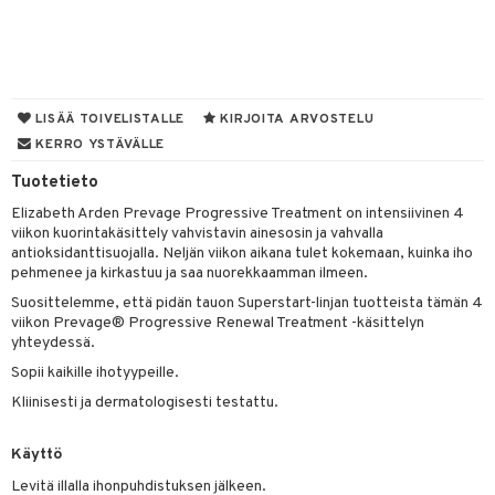
muksia
likiilto
o
 de parfum
i & Lapset
lipuna
nzer & Highlighter
nnet
 de toilette
inkotuotteet
t
lirasva
kkivoide
okynnet
t tarvikkeet
japakkaukset
dorantit
stenlähtö
sasto
ito
iikkalaukkuja
LISÄÄ TOIVELISTALLE
KIRJOITA ARVOSTELU
auskynä
tevoide
sien hoito
kkaus
mät
ksukynttilät &
koistuotteet
sväri
inkotuotteet
KERRO YSTÄVÄLLE
sit
mit
otteita
onetuoksut
kipuna
silakanpoisto
ut
liner / Kajaali
t Set
Tuotetieto
toaineet
koistuotteet
er shave balm
ko
onhoito
talosuihke
Elizabeth Arden Prevage Progressive Treatment on intensiivinen 4
mer
silakat
setit
oripset
eruskettavat tuotteet
toilu
eruskettavat tuotteet
er shave lotion
inkotuotteet
viikon kuorintakäsittely vahvistavin ainesosin ja vahvalla
teri
vikkeet
makarvat
antioksidanttisuojalla. Neljän viikon aikana tulet kokemaan, kuinka iho
kojen hoito
kölaitteet
vovoiteet
 de cologne
dorantit
linssit
pehmenee ja kirkastuu ja saa nuorekkaamman ilmeen.
ytetty Päivävoide
mivärit
vojen poisto
mpoot
metiikkalaukkuja
 de toilette
koistuotteet
UE
Suosittelemme, että pidän tauon Superstart-linjan tuotteista tämän 4
viikon Prevage® Progressive Renewal Treatment -käsittelyn
sienhoito
ien hoito
vikkeita
rinta
japakkaukset
eruskettavat tuotteet
e
yhteydessä.
spalvelu
siväri
rinta
japakkaus
Sopii kaikille ihotyypeille.
vojen poisto
 10
 System
ksiä & vastauksia
Kliinisesti ja dermatologisesti testattu.
pytuotteita
amiot
ien hoito
he 1: Puhdistus
ito
tuotetta
hkugeelit & saippuat
ranajotuotteet
hkugeelit & saippuat
he 2: Kirkastus
Käyttö
ien- ja Vartalonhoito
 verkkokaupasta
taloöljyt
ta & Viikset
talovoiteet
Levitä illalla ihonpuhdistuksen jälkeen.
he 3: Kosteutus
teudenhoito