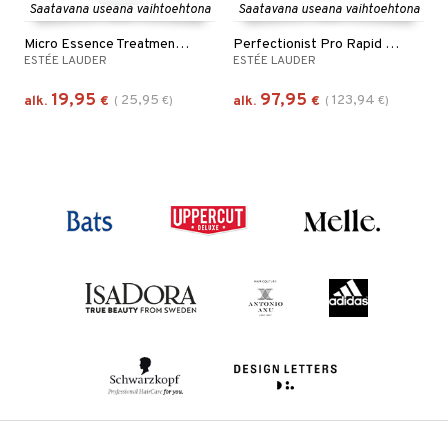
Saatavana useana vaihtoehtona
Saatavana useana vaihtoehtona
Micro Essence Treatment Lotion Bio Ferment
Perfectionist Pro Rapid Firm + Lift Serum
ESTÉE LAUDER
ESTÉE LAUDER
19,95
97,95
25,95
123,94
alk.
€
(
€
)
alk.
€
(
€
)