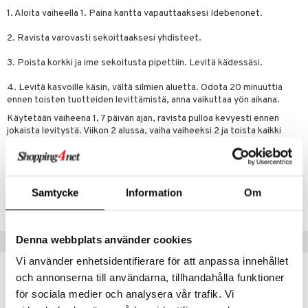
likiilto
t
1. Aloita vaiheella 1. Paina kantta vapauttaaksesi Idebenonet.
talovoiteet
distaminen
rinta ja naamiot
lipuna
matics Elixir
o
2. Ravista varovasti sekoittaaksesi yhdisteet.
rumit
distus
ltenrajausväri
yx
inkosuoja
3. Poista korkki ja ime sekoitusta pipettiin. Levitä kädessäsi.
mänympärysvoiteet
rumit
makarvat
nique Happy
aihetta Miehille
4. Levitä kasvoille käsin, vältä silmien aluetta. Odota 20 minuuttia
mien/Huulten Hoito
miväri
nique Happy For Men
nhoito
ennen toisten tuotteiden levittämistä, anna vaikuttaa yön aikana.
kkisiveltmit
kastus
Käytetään vaiheena 1, 7 päivän ajan, ravista pulloa kevyesti ennen
jokaista levitystä. Viikon 2 alussa, vaiha vaiheeksi 2 ja toista kaikki
kkivoide
teutus & Soujaus
vaiheet. Viikon 3 alussa vaihda vaiheeksi 3 ja 4 viikolla 4.
tevoide
ranajo & Ihonpuhdistus
Tuotenumero
justusvoide
Samtycke
Information
Om
CEAA-EZ-4X10-XX-XX
kipuna
teri
Denna webbplats använder cookies
Suositut tuotteet
siväri
Vi använder enhetsidentifierare för att anpassa innehållet
kampanja
-20%
och annonserna till användarna, tillhandahålla funktioner
mänrajauskynät
för sociala medier och analysera vår trafik. Vi