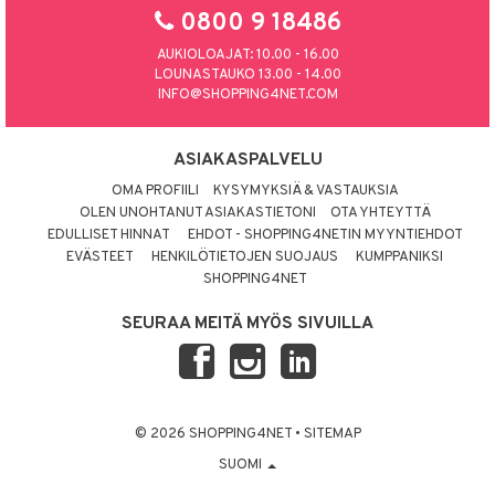
0800 9 18486
AUKIOLOAJAT: 10.00 - 16.00
LOUNASTAUKO 13.00 - 14.00
INFO@SHOPPING4NET.COM
ASIAKASPALVELU
OMA PROFIILI
KYSYMYKSIÄ & VASTAUKSIA
OLEN UNOHTANUT ASIAKASTIETONI
OTA YHTEYTTÄ
EDULLISET HINNAT
EHDOT - SHOPPING4NETIN MYYNTIEHDOT
EVÄSTEET
HENKILÖTIETOJEN SUOJAUS
KUMPPANIKSI
SHOPPING4NET
SEURAA MEITÄ MYÖS SIVUILLA
© 2026 SHOPPING4NET
•
SITEMAP
SUOMI