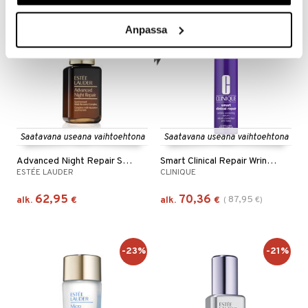
kampanja
-20%
Anpassa
Saatavana useana vaihtoehtona
Saatavana useana vaihtoehtona
Advanced Night Repair Serum
Smart Clinical Repair Wrinkle Correcting Serum
ESTÉE LAUDER
CLINIQUE
62,95
70,36
87,95
alk.
€
alk.
€
(
€
)
-23%
-21%