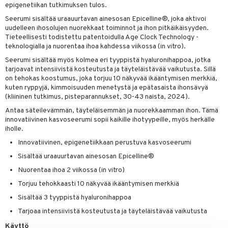
likiilto
t
epigenetiikan tutkimuksen tulos.
talovoiteet
distaminen
rinta ja naamiot
lipuna
matics Elixir
o
Seerumi sisältää uraauurtavan ainesosan Epicelline®, joka aktivoi
uudelleen ihosolujen nuorekkaat toiminnot ja ihon pitkäikäisyyden.
rumit
distus
ltenrajausväri
yx
inkosuoja
Tieteellisesti todistettu patentoidulla Age Clock Technology -
teknologialla ja nuorentaa ihoa kahdessa viikossa (in vitro).
mänympärysvoiteet
rumit
makarvat
nique Happy
aihetta Miehille
Seerumi sisältää myös kolmea eri tyyppistä hyaluronihappoa, jotka
mien/Huulten Hoito
miväri
nique Happy For Men
tarjoavat intensiivistä kosteutusta ja täyteläistävää vaikutusta. Sillä
nhoito
on tehokas koostumus, joka torjuu 10 näkyvää ikääntymisen merkkiä,
kkisiveltmit
kastus
kuten ryppyjä, kimmoisuuden menetystä ja epätasaista ihonsävyä
(kliininen tutkimus, pisteparannukset, 30-43 naista, 2024).
kkivoide
teutus & Soujaus
Antaa säteilevämmän, täyteläisemmän ja nuorekkaamman ihon. Tämä
innovatiivinen kasvoseerumi sopii kaikille ihotyypeille, myös herkälle
tevoide
ranajo & Ihonpuhdistus
iholle.
justusvoide
Innovatiivinen, epigenetiikkaan perustuva kasvoseerumi
kipuna
Sisältää uraauurtavan ainesosan Epicelline®
Nuorentaa ihoa 2 viikossa (in vitro)
teri
Torjuu tehokkaasti 10 näkyvää ikääntymisen merkkiä
siväri
Sisältää 3 tyyppistä hyaluronihappoa
mänrajauskynät
Tarjoaa intensiivistä kosteutusta ja täyteläistävää vaikutusta
Käyttö