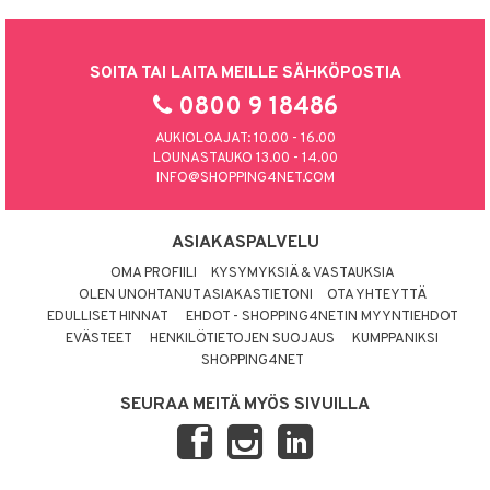
SOITA TAI LAITA MEILLE SÄHKÖPOSTIA
0800 9 18486
AUKIOLOAJAT: 10.00 - 16.00
LOUNASTAUKO 13.00 - 14.00
INFO@SHOPPING4NET.COM
ASIAKASPALVELU
OMA PROFIILI
KYSYMYKSIÄ & VASTAUKSIA
OLEN UNOHTANUT ASIAKASTIETONI
OTA YHTEYTTÄ
EDULLISET HINNAT
EHDOT - SHOPPING4NETIN MYYNTIEHDOT
EVÄSTEET
HENKILÖTIETOJEN SUOJAUS
KUMPPANIKSI
SHOPPING4NET
SEURAA MEITÄ MYÖS SIVUILLA