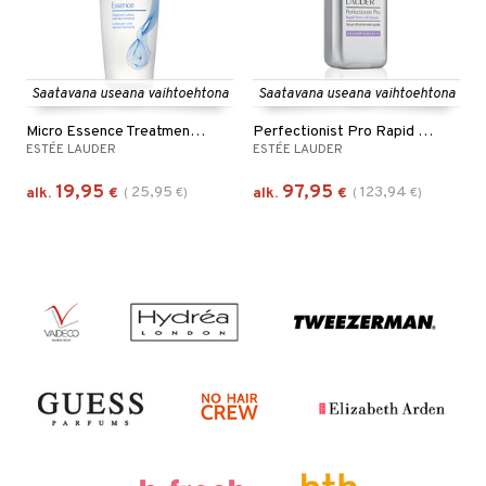
Saatavana useana vaihtoehtona
Saatavana useana vaihtoehtona
Micro Essence Treatment Lotion Bio Ferment
Perfectionist Pro Rapid Firm + Lift Serum
ESTÉE LAUDER
ESTÉE LAUDER
19,95
97,95
25,95
123,94
alk.
€
(
€
)
alk.
€
(
€
)