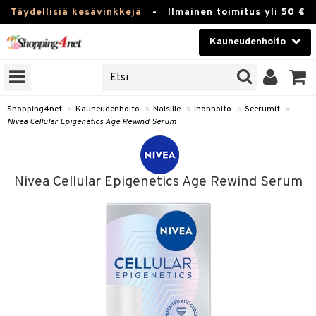
Täydellisiä kesävinkkejä
-
Ilmainen toimitus yli 50 €
Kauneudenhoito
ERKKEJÄ
Kauneudenhoito
M BRANDS
T
Piilolinssit
Shopping4net
»
Kauneudenhoito
»
Naisille
»
Ihonhoito
»
Seerumit
»
Nivea Cellular Epigenetics Age Rewind Serum
JAT
Luontaistuotteet
UOTTEITA
Apteekki
Nivea Cellular Epigenetics Age Rewind Serum
Fitness
t
Koti & Sisustus
t Set
ito
Lelut, Lapsi & Vauva
jat / Kammat
inkotuotteet
Tuotemerkkejä
skuurit
koistuotteet
Kampanjat
stenlähtö
eruskettavat tuotteet