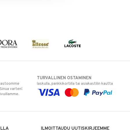
TURVALLINEN OSTAMINEN
varastoomme
laskulla, pankkikortilla tai asiakastilin kautta
 Sinua varten!
sivuillamme.
ILLA
ILMOITTAUDU UUTISKIRJEEMME