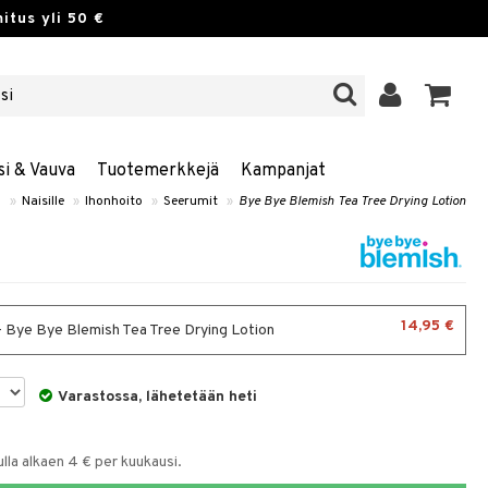
itus yli 50 €
si & Vauva
Tuotemerkkejä
Kampanjat
o
»
Naisille
»
Ihonhoito
»
Seerumit
»
Bye Bye Blemish Tea Tree Drying Lotion
14,95 €
- Bye Bye Blemish Tea Tree Drying Lotion
Varastossa, lähetetään heti
la alkaen 4 € per kuukausi.