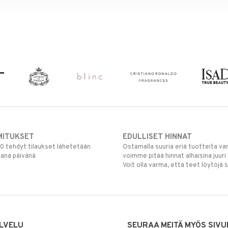
MITUKSET
EDULLISET HINNAT
00 tehdyt tilaukset lähetetään
Ostamalla suuria eriä tuotteita 
mana päivänä
voimme pitää hinnat alhaisina juuri
Voit olla varma, että teet löytöjä 
LVELU
SEURAA MEITÄ MYÖS SIVU