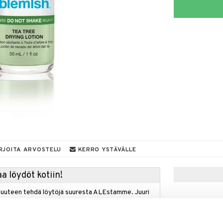
RJOITA ARVOSTELU
KERRO YSTÄVÄLLE
a löydöt kotiin!
isuuteen tehdä löytöjä suuresta ALEstamme. Juuri
mme suuren valikoiman jännittäviä tuotteita
a hinnoilla!