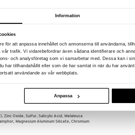
massa 31.8.2026 asti mutta ole nopea -
otteesi voivat päästä loppumaan!
i ale-löydöt »
Information
cookies
Bye Bye Blem
a Tree Oil on täsmähoito yöksi, minimoiden
Microneedling
e för att anpassa innehållet och annonserna till användarna, tillh
ia, palauttaen ihon tasapainon.
BYE BYE BLEMI
Patches
vår trafik. Vi vidarebefordrar även sådana identifierare och anna
hkäisevät tukkeutuneita ihosoluja ja poistavat
20,95
€
nnons- och analysföretag som vi samarbetar med. Dessa kan i sin
ree Oil sopii erinomaisesti rasvaiselle iholle.
har tillhandahållit eller som de har samlat in när du har använt
ortsatt användande av vår webbplats.
ulloa, odota hetki, jotta ainekset erottuvat
ineeseesn.
korvapuikolla.
Anpassa
 Zinc Oxide, Sulfur, Salicylic Acid, Melaleuca
, Camphor, Magnesium Aluminum Silicate, Chromium