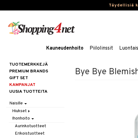
Täydellisiä 
Kauneudenhoito
Piilolinssit
Luontai
TUOTEMERKKEJÄ
Bye Bye Blemish
PREMIUM BRANDS
GIFT SET
KAMPANJAT
UUSIA TUOTTEITA
Naisille
Hiukset
Ihonhoito
Gift Set
Harjat / Kammat
Aurinkotuotteet
Hiuskuurit
Erikoistuotteet