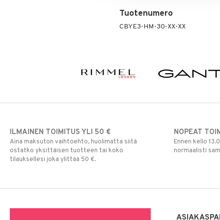
Ripsiväri
Tuotenumero
Silmänrajauskynät
CBYE3-HM-30-XX-XX
ILMAINEN TOIMITUS YLI 50 €
NOPEAT TOI
Aina maksuton vaihtoehto, huolimatta siitä
Ennen kello 13.
ostatko yksittäisen tuotteen tai koko
normaalisti sa
tilauksellesi joka ylittää 50 €.
ASIAKASPA