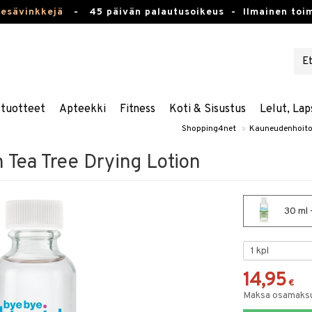
kesävinkkejä
-
45 päivän palautusoikeus -
Ilmainen toim
stuotteet
Apteekki
Fitness
Koti & Sisustus
Lelut, Lap
Shopping4net
»
Kauneudenhoit
 Tea Tree Drying Lotion
30 ml 
14,95
€
Maksa osamaksul