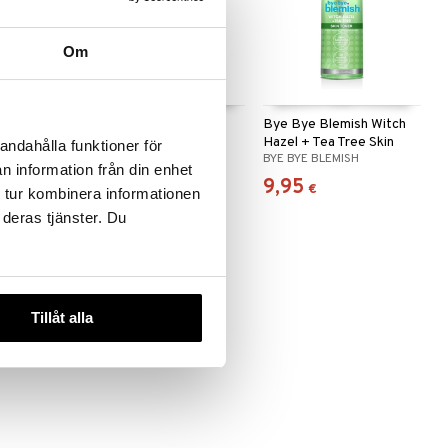
Om
ish
Bye Bye Blemish Skin
Bye Bye Blemish Witch
 Blemish
Rescue Serum -
Hazel + Tea Tree Skin
andahålla funktioner för
SH
BYE BYE BLEMISH
BYE BYE BLEMISH
Niacinamide
Toner
n information från din enhet
14,95
9,95
€
€
 tur kombinera informationen
 deras tjänster. Du
Tillåt alla