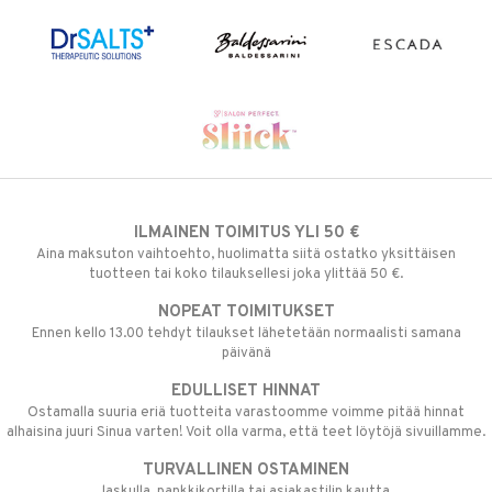
ILMAINEN TOIMITUS YLI 50 €
Aina maksuton vaihtoehto, huolimatta siitä ostatko yksittäisen
tuotteen tai koko tilauksellesi joka ylittää 50 €.
NOPEAT TOIMITUKSET
Ennen kello 13.00 tehdyt tilaukset lähetetään normaalisti samana
päivänä
EDULLISET HINNAT
Ostamalla suuria eriä tuotteita varastoomme voimme pitää hinnat
alhaisina juuri Sinua varten! Voit olla varma, että teet löytöjä sivuillamme.
TURVALLINEN OSTAMINEN
laskulla, pankkikortilla tai asiakastilin kautta