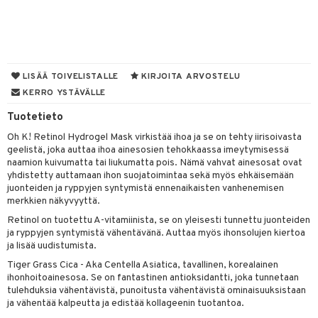
muksia
likiilto
o
 de parfum
i & Lapset
lipuna
nzer & Highlighter
nnet
 de toilette
inkotuotteet
t
lirasva
kkivoide
okynnet
t tarvikkeet
japakkaukset
dorantit
stenlähtö
sasto
ito
iikkalaukkuja
LISÄÄ TOIVELISTALLE
KIRJOITA ARVOSTELU
auskynä
tevoide
sien hoito
kkaus
mät
ksukynttilät &
koistuotteet
sväri
inkotuotteet
KERRO YSTÄVÄLLE
sit
mit
otteita
onetuoksut
kipuna
silakanpoisto
ut
liner / Kajaali
t Set
Tuotetieto
toaineet
koistuotteet
er shave balm
ko
onhoito
talosuihke
Oh K! Retinol Hydrogel Mask virkistää ihoa ja se on tehty iirisoivasta
mer
silakat
setit
oripset
eruskettavat tuotteet
toilu
eruskettavat tuotteet
er shave lotion
inkotuotteet
geelistä, joka auttaa ihoa ainesosien tehokkaassa imeytymisessä
teri
vikkeet
makarvat
naamion kuivumatta tai liukumatta pois. Nämä vahvat ainesosat ovat
kojen hoito
kölaitteet
vovoiteet
 de cologne
dorantit
linssit
yhdistetty auttamaan ihon suojatoimintaa sekä myös ehkäisemään
ytetty Päivävoide
mivärit
vojen poisto
juonteiden ja ryppyjen syntymistä ennenaikaisten vanhenemisen
mpoot
metiikkalaukkuja
 de toilette
koistuotteet
UE
merkkien näkyvyyttä.
sienhoito
ien hoito
vikkeita
rinta
japakkaukset
eruskettavat tuotteet
e
Retinol on tuotettu A-vitamiinista, se on yleisesti tunnettu juonteiden
spalvelu
ja ryppyjen syntymistä vähentävänä. Auttaa myös ihonsolujen kiertoa
siväri
rinta
japakkaus
vojen poisto
 10
 System
ja lisää uudistumista.
ksiä & vastauksia
pytuotteita
amiot
ien hoito
Tiger Grass Cica - Aka Centella Asiatica, tavallinen, korealainen
he 1: Puhdistus
ito
ihonhoitoainesosa. Se on fantastinen antioksidantti, joka tunnetaan
tuotetta
hkugeelit & saippuat
ranajotuotteet
hkugeelit & saippuat
tulehduksia vähentävistä, punoitusta vähentävistä ominaisuuksistaan
he 2: Kirkastus
ien- ja Vartalonhoito
ja vähentää kalpeutta ja edistää kollageenin tuotantoa.
 verkkokaupasta
taloöljyt
ta & Viikset
talovoiteet
he 3: Kosteutus
teudenhoito