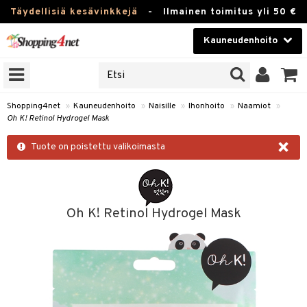
Täydellisiä kesävinkkejä
-
Ilmainen toimitus yli 50 €
Kauneudenhoito
ERKKEJÄ
Kauneudenhoito
M BRANDS
T
Piilolinssit
Shopping4net
»
Kauneudenhoito
»
Naisille
»
Ihonhoito
»
Naamiot
»
Oh K! Retinol Hydrogel Mask
JAT
Luontaistuotteet
×
UOTTEITA
Tuote on poistettu valikoimasta
Apteekki
Fitness
t
Koti & Sisustus
Oh K! Retinol Hydrogel Mask
t Set
ito
Lelut, Lapsi & Vauva
jat / Kammat
inkotuotteet
Tuotemerkkejä
skuurit
koistuotteet
Kampanjat
stenlähtö
eruskettavat tuotteet