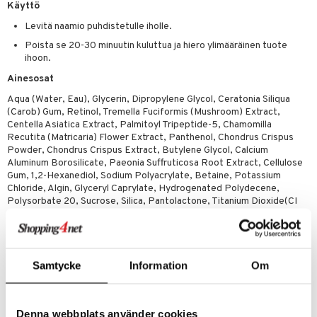
likiilto
t
Käyttö
talovoiteet
distaminen
rinta ja naamiot
lipuna
matics Elixir
o
Levitä naamio puhdistetulle iholle.
rumit
Poista se 20-30 minuutin kuluttua ja hiero ylimääräinen tuote
distus
ltenrajausväri
yx
inkosuoja
ihoon.
mänympärysvoiteet
rumit
makarvat
nique Happy
aihetta Miehille
Ainesosat
mien/Huulten Hoito
miväri
nique Happy For Men
nhoito
Aqua (Water, Eau), Glycerin, Dipropylene Glycol, Ceratonia Siliqua
(Carob) Gum, Retinol, Tremella Fuciformis (Mushroom) Extract,
kkisiveltmit
kastus
Centella Asiatica Extract, Palmitoyl Tripeptide-5, Chamomilla
Recutita (Matricaria) Flower Extract, Panthenol, Chondrus Crispus
kkivoide
teutus & Soujaus
Powder, Chondrus Crispus Extract, Butylene Glycol, Calcium
Aluminum Borosilicate, Paeonia Suffruticosa Root Extract, Cellulose
tevoide
ranajo & Ihonpuhdistus
Gum, 1,2-Hexanediol, Sodium Polyacrylate, Betaine, Potassium
Chloride, Algin, Glyceryl Caprylate, Hydrogenated Polydecene,
justusvoide
Polysorbate 20, Sucrose, Silica, Pantolactone, Titanium Dioxide(CI
77891), Ethylhexylglycerin, Trideceth-6, Dextrin, Tin Oxide, Ethyl
kipuna
Hexanediol, Disodium EDTA, Parfum (Fragrance)
teri
Tuotenumero
Samtycke
Information
Om
siväri
COK25-OS-1-XX-XX
mänrajauskynät
Denna webbplats använder cookies