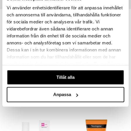
Suositut tuotteet
Vi använder enhetsidentifierare för att anpassa innehållet
och annonserna till användarna, tillhandahålla funktioner
för sociala medier och analysera vår trafik. Vi
vidarebefordrar även sådana identifierare och annan
information från din enhet till de sociala medier och
annons- och analysföretag som vi samarbetar med.
Dessa kan i sin tur kombinera informationen med annan
information som du har tillhandahållit eller som de har
samlat in när du har använt deras tjänster. Du godkänner
våra cookies vid fortsatt användande av vår webbplats.
Tillåt alla
Bamboo Relaxing Lavender Eye Pillow
Brushworks Breakout Barrier Spot Patches
HYDRÉA LONDON
BRUSHWORKS
Anpassa
14,95
7,94
€
€