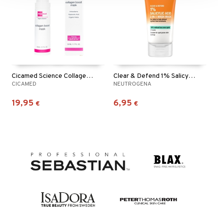
Cicamed Science Collagen Boost Mask
Clear & Defend 1% Salicylic Acid 2in1 Wash Mask
CICAMED
NEUTROGENA
19,95
6,95
€
€