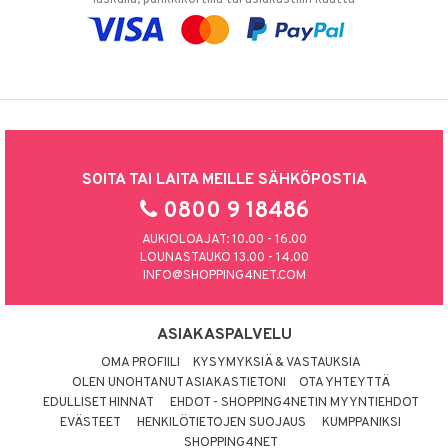
SOITA TAI LAITA MEILLE SÄHKÖPOSTIA
0800 9 18486
AUKIOLOAJAT: 10.00 - 16.00
LOUNASTAUKO 13.00 - 14.00
INFO@SHOPPING4NET.COM
ASIAKASPALVELU
OMA PROFIILI
KYSYMYKSIÄ & VASTAUKSIA
OLEN UNOHTANUT ASIAKASTIETONI
OTA YHTEYTTÄ
EDULLISET HINNAT
EHDOT - SHOPPING4NETIN MYYNTIEHDOT
EVÄSTEET
HENKILÖTIETOJEN SUOJAUS
KUMPPANIKSI
SHOPPING4NET