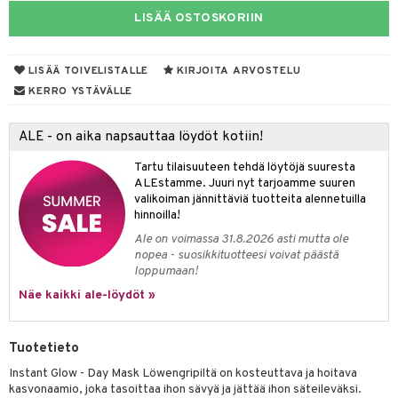
LISÄÄ OSTOSKORIIN
muksia
likiilto
o
 de parfum
i & Lapset
lipuna
nzer & Highlighter
nnet
 de toilette
inkotuotteet
t
LISÄÄ TOIVELISTALLE
KIRJOITA ARVOSTELU
lirasva
kkivoide
okynnet
t tarvikkeet
japakkaukset
dorantit
stenlähtö
sasto
ito
iikkalaukkuja
KERRO YSTÄVÄLLE
auskynä
tevoide
sien hoito
kkaus
mät
ksukynttilät &
koistuotteet
sväri
inkotuotteet
sit
mit
otteita
onetuoksut
ALE - on aika napsauttaa löydöt kotiin!
kipuna
silakanpoisto
ut
liner / Kajaali
t Set
toaineet
koistuotteet
er shave balm
ko
onhoito
talosuihke
Tartu tilaisuuteen tehdä löytöjä suuresta
mer
silakat
setit
oripset
eruskettavat tuotteet
toilu
eruskettavat tuotteet
er shave lotion
inkotuotteet
ALEstamme. Juuri nyt tarjoamme suuren
valikoiman jännittäviä tuotteita alennetuilla
teri
vikkeet
makarvat
kojen hoito
kölaitteet
vovoiteet
 de cologne
dorantit
linssit
hinnoilla!
ytetty Päivävoide
mivärit
vojen poisto
mpoot
metiikkalaukkuja
 de toilette
koistuotteet
Ale on voimassa 31.8.2026 asti mutta ole
UE
nopea - suosikkituotteesi voivat päästä
sienhoito
ien hoito
vikkeita
rinta
japakkaukset
eruskettavat tuotteet
loppumaan!
e
spalvelu
siväri
Näe kaikki ale-löydöt »
rinta
japakkaus
vojen poisto
 10
 System
ksiä & vastauksia
pytuotteita
amiot
ien hoito
he 1: Puhdistus
ito
Tuotetieto
tuotetta
hkugeelit & saippuat
ranajotuotteet
hkugeelit & saippuat
he 2: Kirkastus
ien- ja Vartalonhoito
Instant Glow - Day Mask Löwengripiltä on kosteuttava ja hoitava
 verkkokaupasta
taloöljyt
kasvonaamio, joka tasoittaa ihon sävyä ja jättää ihon säteileväksi.
ta & Viikset
talovoiteet
he 3: Kosteutus
teudenhoito