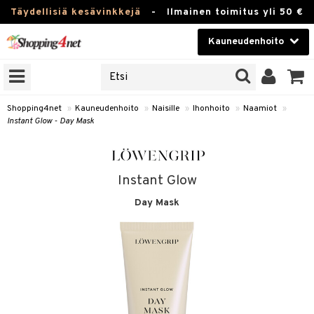
Täydellisiä kesävinkkejä
-
Ilmainen toimitus yli 50 €
Kauneudenhoito
ERKKEJÄ
Kauneudenhoito
M BRANDS
T
Piilolinssit
Shopping4net
»
Kauneudenhoito
»
Naisille
»
Ihonhoito
»
Naamiot
»
Instant Glow - Day Mask
JAT
Luontaistuotteet
UOTTEITA
Apteekki
Instant Glow
Fitness
Day Mask
t
Koti & Sisustus
t Set
ito
Lelut, Lapsi & Vauva
jat / Kammat
inkotuotteet
Tuotemerkkejä
skuurit
koistuotteet
Kampanjat
stenlähtö
eruskettavat tuotteet