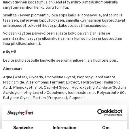
likiilto
t
Innovatiivinen koostumus on kehitetty mikro-kimalluskompleksilla
talovoiteet
distaminen
säilyttämään ihon hehku tunti tunnilta.
rinta ja naamiot
lipuna
matics Elixir
o
Sisältää kevyen pigmentin, joka sopii kaikille ihonsävyille, antaa iholle
rumit
distus
ltenrajausväri
yx
inkosuoja
tasaisen, säteilevän lopputuloksen, samalla kun naamion kosteuttavat
ominaisuudet tekevät ihosta pitkäkestoisesti tasapainoisen.
mänympärysvoiteet
rumit
makarvat
nique Happy
aihetta Miehille
Voidaan käyttää päivävoiteen sijasta koko päivän ajan, sillä se
parantaa ihon sävyä ja ulkonäköä samalla kun se hoitaa ja kosteuttaa
mien/Huulten Hoito
miväri
nique Happy For Men
nhoito
ihoa pitkäkestoisesti.
kkisiveltmit
kastus
Käyttö
kkivoide
teutus & Soujaus
Levitä puhdistetuille kasvoille seerumin jälkeen, älä huuhtele pois.
tevoide
Ainesosat
ranajo & Ihonpuhdistus
Aqua (Water), Glycerin, Propylene Glycol, Isopropyl Isostearate,
justusvoide
Niacinamide, Alteromonas Ferment Extract, Hydrolyzed Hyaluronic
Acid, Phenoxyethanol, Caprylyl Glycol, Hydroxyethyl Acrylate/Sodium
kipuna
Acryloyldimethyltaurate Copolymer, Isohexadecane, Polysorbate 60,
Butylene Glycol, Parfum (Fragrance), Eugenol.
teri
siväri
mänrajauskynät
Tuotenumero
Samtycke
Information
Om