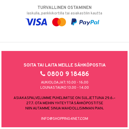
TURVALLINEN OSTAMINEN
laskulla, pankkikortilla tai asiakastilin kautta
SOITA TAI LAITA MEILLE SÄHKÖPOSTIA
0800 9 18486
AUKIOLOAJAT: 10.00 - 16.00
LOUNASTAUKO 13.00 - 14.00
ASIAKASPALVELUMME PUHELIMITSE ON SULJETTUNA 29.6.–
27.7. OTA MEIHIN YHTEYTTÄ SÄHKÖPOSTITSE
NIIN AUTAMME SINUA MAHDOLLISIMMAN PIAN.
INFO@SHOPPING4NET.COM