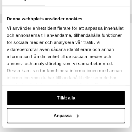
CLW81-4X-75-XX-XX
Vinkkejä sinulle
Denna webbplats använder cookies
Vi använder enhetsidentifierare för att anpassa innehållet
och annonserna till användarna, tillhandahålla funktioner
för sociala medier och analysera vår trafik. Vi
vidarebefordrar även sådana identifierare och annan
information från din enhet till de sociala medier och
annons- och analysföretag som vi samarbetar med.
Dessa kan i sin tur kombinera informationen med annan
information som du har tillhandahållit eller som de har
samlat in när du har använt deras tjänster. Du godkänner
våra cookies vid fortsatt användande av vår webbplats.
Instant Glow - Facial Cream
Instant Glow - Facial Mist
Tillåt alla
LÖWENGRIP
LÖWENGRIP
19,95
19,95
€
€
Anpassa