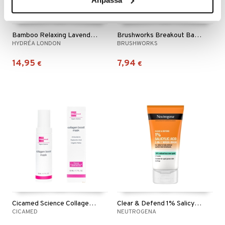
Bamboo Relaxing Lavender Eye Pillow
Brushworks Breakout Barrier Spot Patches
HYDRÉA LONDON
BRUSHWORKS
14,95
7,94
€
€
Cicamed Science Collagen Boost Mask
Clear & Defend 1% Salicylic Acid 2in1 Wash Mask
CICAMED
NEUTROGENA