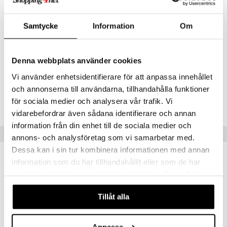
LEVULINATE, SODIUM HYDROXIDE, CITRIC ACID, PRUNUS
AMYGDALUS DULCIS (SWEET ALMOND) PROTEIN,
DEHYDROACETIC ACID, PHENOXYETHANOL, ALOE
Samtycke
Information
Om
BARBADENSIS LEAF JUICE POWDER, HYDROLYZED
HYALURONIC ACID, VACCINIUM MACROCARPON (CRANBERRY)
FRUIT EXTRACT, PYRUS MALUS (APPLE) FRUIT EXTRACT,
Denna webbplats använder cookies
LINALOOL, BENZYL SALICYLATE [N4202/A].
Vi använder enhetsidentifierare för att anpassa innehållet
Tuotenumero
och annonserna till användarna, tillhandahålla funktioner
för sociala medier och analysera vår trafik. Vi
CNU13-QX-50-XX-XX
vidarebefordrar även sådana identifierare och annan
information från din enhet till de sociala medier och
Suositut tuotteet
annons- och analysföretag som vi samarbetar med.
Dessa kan i sin tur kombinera informationen med annan
information som du har tillhandahållit eller som de har
samlat in när du har använt deras tjänster. Du godkänner
våra cookies vid fortsatt användande av vår webbplats.
Tillåt alla
Anpassa