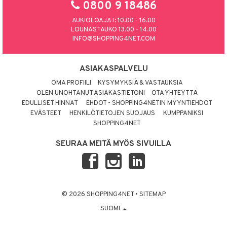
0800 9 18486
AUKIOLOAJAT: 10.00 - 16.00
LOUNASTAUKO 13.00 - 14.00
INFO@SHOPPING4NET.COM
ASIAKASPALVELU
OMA PROFIILI
KYSYMYKSIÄ & VASTAUKSIA
OLEN UNOHTANUT ASIAKASTIETONI
OTA YHTEYTTÄ
EDULLISET HINNAT
EHDOT - SHOPPING4NETIN MYYNTIEHDOT
EVÄSTEET
HENKILÖTIETOJEN SUOJAUS
KUMPPANIKSI
SHOPPING4NET
SEURAA MEITÄ MYÖS SIVUILLA
© 2026 SHOPPING4NET
•
SITEMAP
SUOMI