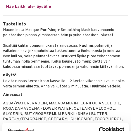
likiilto
t
talovoiteet
Näe kaikki ale-löydöt »
distaminen
rinta ja naamiot
lipuna
matics Elixir
o
rumit
distus
ltenrajausväri
yx
inkosuoja
Tuotetieto
mänympärysvoiteet
rumit
makarvat
nique Happy
Nuxen Insta Masque Purifying + Smoothing Mask kasvonaamio
aihetta Miehille
poistaa ihon pinnan ylimääräisen talin ja puhdistaa ihohuokoset.
mien/Huulten Hoito
miväri
nique Happy For Men
nhoito
Sisältää kahta luonnonmukaista ainesosaa:
kaoliini
,pehmeä ja
kkisiveltmit
kastus
valkoinen savi joka puhdistaa tukkeutuneita ihohuokosia ja poistaa
ihon kiiltoa, sekä pehmentävää
ruusuvettä
joka pitää tehonaamion
kkivoide
teutus & Soujaus
tuntuman iholla pehmeänä. Kaksi kauneustoimenpidettä vain
kahdessa minuutissa tuottavat pehmeän ja vähemmän kiiltävän ihon.
tevoide
ranajo & Ihonpuhdistus
Käyttö
justusvoide
Levitä runsas kerros koko kasvoille 1-2 kertaa viikossa kuivalle iholle.
Vältä silmien aluetta. Anna vaikuttaa 2 minuuttia. Huuhtele vedellä.
kipuna
Ainesosat
teri
AQUA/WATER, KAOLIN, MACADAMIA INTEGRIFOLIA SEED OIL,
ROSA DAMASCENA FLOWER WATER, CETEARYL ALCOHOL,
siväri
GLYCERIN, BUTYROSPERMUM PARKII (SHEA) BUTTER,
PARFUM/FRAGRANCE, CETEARYL GLUCOSIDE, TOCOPHEROL,
mänrajauskynät
BENZYL ALCOHOL, LEVULINIC ACID, SODIUM STEAROYL
GLUTAMATE, SODIUM GLUCONATE, XANTHAN GUM, SODIUM