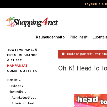
Täydellisiä 
Kauneudenhoito
Piilolinssit
Luontai
TUOTEMERKKEJÄ
Tuote on poistettu valikoi
PREMIUM BRANDS
GIFT SET
KAMPANJAT
Oh K! Head To T
UUSIA TUOTTEITA
Naisille
Hiukset
Ihonhoito
Gift Set
Harjat / Kammat
Aurinkotuotteet
Hiuskuurit
Erikoistuotteet