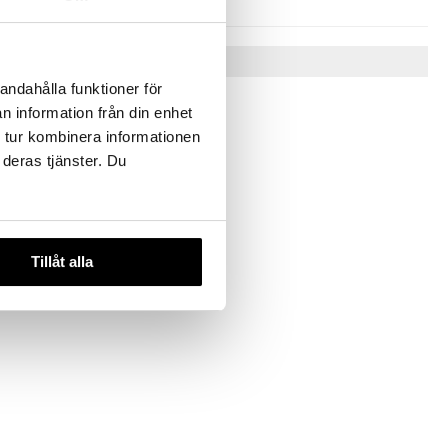
Vinkkejä sinulle
andahålla funktioner för
n information från din enhet
 tur kombinera informationen
 deras tjänster. Du
Tillåt alla
ng
heet Mask