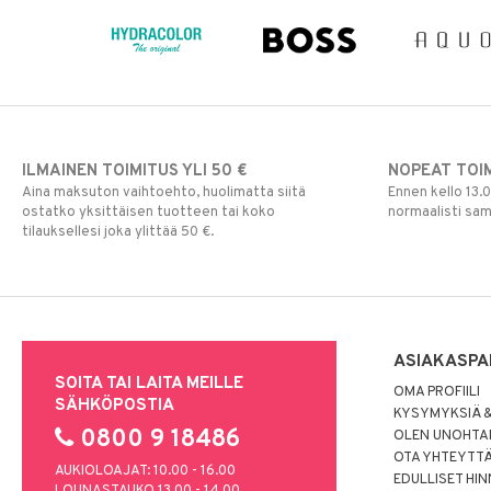
Ripsiväri
Silmänrajauskynät
ILMAINEN TOIMITUS YLI 50 €
NOPEAT TOI
Aina maksuton vaihtoehto, huolimatta siitä
Ennen kello 13.
ostatko yksittäisen tuotteen tai koko
normaalisti sa
tilauksellesi joka ylittää 50 €.
ASIAKASPA
SOITA TAI LAITA MEILLE
OMA PROFIILI
SÄHKÖPOSTIA
KYSYMYKSIÄ &
0800 9 18486
OLEN UNOHTAN
OTA YHTEYTT
AUKIOLOAJAT: 10.00 - 16.00
EDULLISET HI
LOUNASTAUKO 13.00 - 14.00