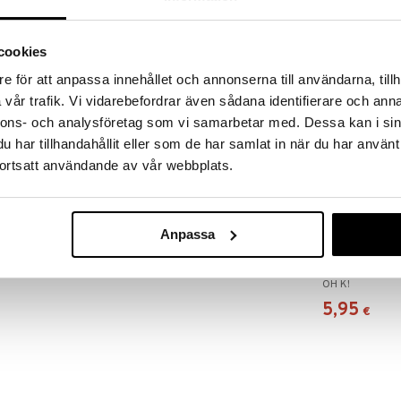
RJOITA ARVOSTELU
KERRO YSTÄVÄLLE
cookies
setti, joka sisältää silmänaamion, kasvonaamion ja
e för att anpassa innehållet och annonserna till användarna, tillh
vår trafik. Vi vidarebefordrar även sådana identifierare och anna
nnons- och analysföretag som vi samarbetar med. Dessa kan i sin
har tillhandahållit eller som de har samlat in när du har använt
iville jaloille. Sisältää antioksidanttipitoista
elmähappoja ja AHA-happoja, jotka kuorivat
ortsatt användande av vår webbplats.
tavat kuollutta ihoa.
 taistelemaan vapaita radikaaleja vastaan.
Anpassa
Oh K! Hydrati
 täydellisesti silmien alle kosteuttamaan ja
Watermelon S
OH K!
5,95
€