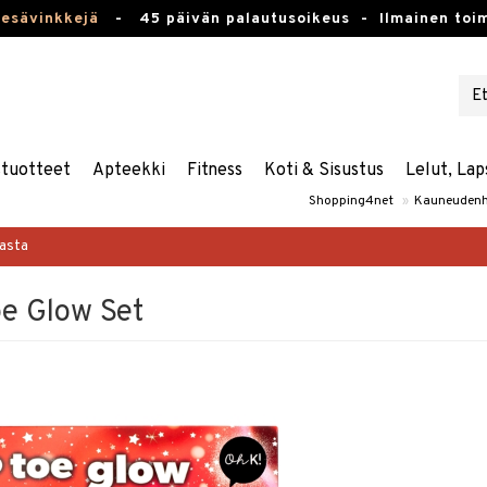
kesävinkkejä
-
45 päivän palautusoikeus -
Ilmainen toim
stuotteet
Apteekki
Fitness
Koti & Sisustus
Lelut, Lap
Shopping4net
»
Kauneudenh
masta
oe Glow Set