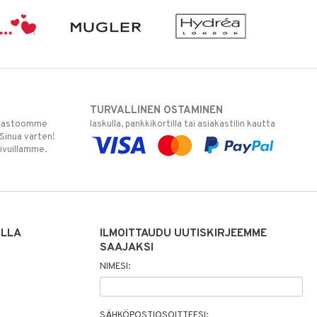
TURVALLINEN OSTAMINEN
varastoomme
laskulla, pankkikortilla tai asiakastilin kautta
 Sinua varten!
sivuillamme.
ILLA
ILMOITTAUDU UUTISKIRJEEMME
SAAJAKSI
NIMESI:
SÄHKÖPOSTIOSOITTEESI: