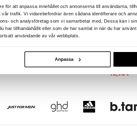
e för att anpassa innehållet och annonserna till användarna, tillh
vår trafik. Vi vidarebefordrar även sådana identifierare och anna
nnons- och analysföretag som vi samarbetar med. Dessa kan i sin
har tillhandahållit eller som de har samlat in när du har använt
ortsatt användande av vår webbplats.
0-90203 Large
Anpassa
bag
JJDK
16,96
€