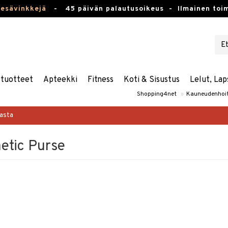
kesävinkkejä
-
45 päivän palautusoikeus -
Ilmainen toim
stuotteet
Apteekki
Fitness
Koti & Sisustus
Lelut, Lap
Shopping4net
»
Kauneudenhoi
masta
etic Purse