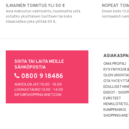
ILMAINEN TOIMITUS YLI 50 €
NOPEAT TOI
Ripsiväri
Aina maksuton vaihtoehto, huolimatta siitä
Ennen kello 13.
Silmänrajauskynät
ostatko yksittäisen tuotteen tai koko
normaalisti sa
tilauksellesi joka ylittää 50 €.
ASIAKASPA
SOITA TAI LAITA MEILLE
OMA PROFIILI
SÄHKÖPOSTIA
KYSYMYKSIÄ &
0800 9 18486
OLEN UNOHTAN
OTA YHTEYTT
AUKIOLOAJAT: 10.00 - 16.00
EDULLISET HI
LOUNASTAUKO 13.00 - 14.00
EHDOT - SHOP
INFO@SHOPPING4NET.COM
EVÄSTEET
HENKILÖTIETO
KUMPPANIKSI
SHOPPING4NE