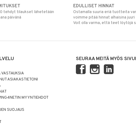
MITUKSET
EDULLISET HINNAT
00 tehdyt tilaukset lähetetään
Ostamalla suuria eriä tuotteita 
mana päivänä
voimme pitää hinnat alhaisina juuri
Voit olla varma, että teet löytöjä 
LVELU
SEURAA MEITÄ MYÖS SIVU
 VASTAUKSIA
UT ASIAKASTIETONI
Ä
NNAT
PING4NETIN MYYNTIEHDOT
JEN SUOJAUS
T