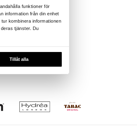
andahålla funktioner för
n information från din enhet
 tur kombinera informationen
 deras tjänster. Du
 Toiletry
Tillåt alla