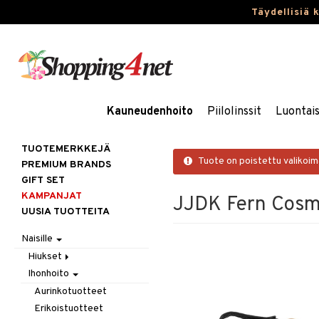
Täydellisiä 
Kauneudenhoito
Piilolinssit
Luontai
TUOTEMERKKEJÄ
Tuote on poistettu valikoi
PREMIUM BRANDS
GIFT SET
KAMPANJAT
JJDK Fern Cosm
UUSIA TUOTTEITA
Naisille
Hiukset
Ihonhoito
Gift Set
Harjat / Kammat
Aurinkotuotteet
Hiuskuurit
Erikoistuotteet