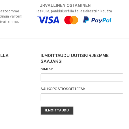
TURVALLINEN OSTAMINEN
varastoomme
laskulla, pankkikortilla tai asiakastilin kautta
 Sinua varten!
sivuillamme.
ILLA
ILMOITTAUDU UUTISKIRJEEMME
SAAJAKSI
NIMESI:
SÄHKÖPOSTIOSOITTEESI: