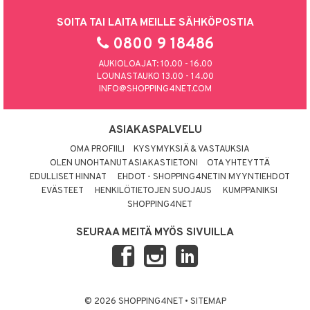
SOITA TAI LAITA MEILLE SÄHKÖPOSTIA
0800 9 18486
AUKIOLOAJAT: 10.00 - 16.00
LOUNASTAUKO 13.00 - 14.00
INFO@SHOPPING4NET.COM
ASIAKASPALVELU
OMA PROFIILI
KYSYMYKSIÄ & VASTAUKSIA
OLEN UNOHTANUT ASIAKASTIETONI
OTA YHTEYTTÄ
EDULLISET HINNAT
EHDOT - SHOPPING4NETIN MYYNTIEHDOT
EVÄSTEET
HENKILÖTIETOJEN SUOJAUS
KUMPPANIKSI
SHOPPING4NET
SEURAA MEITÄ MYÖS SIVUILLA
© 2026 SHOPPING4NET
•
SITEMAP