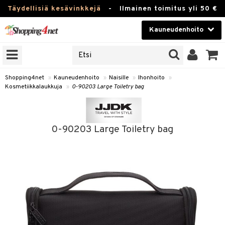
Täydellisiä kesävinkkejä
-
Ilmainen toimitus yli 50 €
Kauneudenhoito
ERKKEJÄ
Kauneudenhoito
M BRANDS
T
Piilolinssit
Shopping4net
»
Kauneudenhoito
»
Naisille
»
Ihonhoito
»
Kosmetiikkalaukkuja
»
0-90203 Large Toiletry bag
JAT
Luontaistuotteet
UOTTEITA
Apteekki
0-90203 Large Toiletry bag
Fitness
t
Koti & Sisustus
t Set
ito
Lelut, Lapsi & Vauva
jat / Kammat
inkotuotteet
Tuotemerkkejä
skuurit
koistuotteet
Kampanjat
stenlähtö
eruskettavat tuotteet