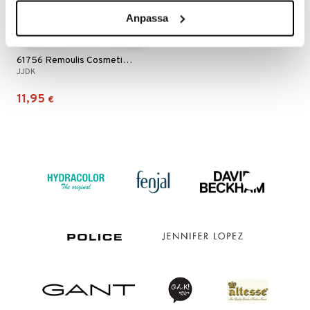
Anpassa
61756 Remoulis Cosmetic Bag
JJDK
11,95
€