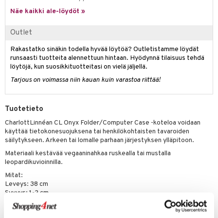
likiilto
t
talovoiteet
Näe kaikki ale-löydöt »
distaminen
rinta ja naamiot
lipuna
matics Elixir
o
rumit
Outlet
distus
ltenrajausväri
yx
inkosuoja
mänympärysvoiteet
rumit
makarvat
Rakastatko sinäkin todella hyvää löytöä? Outletistamme löydät
nique Happy
aihetta Miehille
runsaasti tuotteita alennettuun hintaan. Hyödynnä tilaisuus tehdä
mien/Huulten Hoito
miväri
nique Happy For Men
löytöjä, kun suosikkituotteitasi on vielä jäljellä.
nhoito
Tarjous on voimassa niin kauan kuin varastoa riittää!
kkisiveltmit
kastus
kkivoide
teutus & Soujaus
Tuotetieto
tevoide
ranajo & Ihonpuhdistus
CharlottLinnéan CL Onyx Folder/Computer Case -koteloa voidaan
käyttää tietokonesuojuksena tai henkilökohtaisten tavaroiden
justusvoide
säilytykseen. Arkeen tai lomalle parhaan järjestyksen ylläpitoon.
kipuna
Materiaali kestävää vegaaninahkaa ruskealla tai mustalla
leopardikuvioinnilla.
teri
Mitat:
siväri
Leveys: 38 cm
Syvyys: 1-2 cm
mänrajauskynät
Korkeus: 29 cm