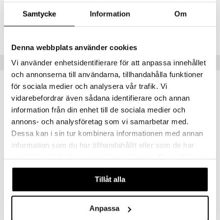
Samtycke
Information
Om
Tuotenumero
CNECV-DN-1-LER-XX
Denna webbplats använder cookies
Suositut tuotteet
Vi använder enhetsidentifierare för att anpassa innehållet
och annonserna till användarna, tillhandahålla funktioner
för sociala medier och analysera vår trafik. Vi
vidarebefordrar även sådana identifierare och annan
information från din enhet till de sociala medier och
annons- och analysföretag som vi samarbetar med.
Dessa kan i sin tur kombinera informationen med annan
information som du har tillhandahållit eller som de har
samlat in när du har använt deras tjänster. Du godkänner
våra cookies vid fortsatt användande av vår webbplats.
Tillåt alla
Carl&Son Toilet Bag with Hanger
Toiletry Bag Set
CARL&SON
VADECO
Anpassa
28,95
18,95
€
€