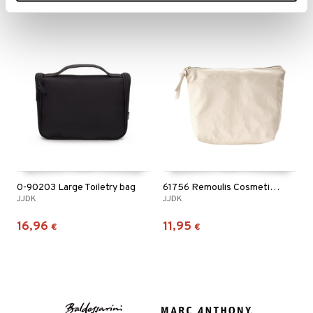
0-90203 Large Toiletry bag
61756 Remoulis Cosmetic Bag
JJDK
JJDK
16,96
11,95
€
€