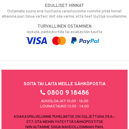
EDULLISET HINNAT
Ostamalla suuria eriä tuotteita varastoomme voimme pitää hinnat
alhaisina juuri Sinua varten! Voit olla varma, että teet löytöjä sivuillamme.
TURVALLINEN OSTAMINEN
laskulla, pankkikortilla tai asiakastilin kautta
SOITA TAI LAITA MEILLE SÄHKÖPOSTIA
0800 9 18486
AUKIOLOAJAT: 10.00 - 16.00
LOUNASTAUKO 13.00 - 14.00
ASIAKASPALVELUMME PUHELIMITSE ON SULJETTUNA 29.6.–
27.7. OTA MEIHIN YHTEYTTÄ SÄHKÖPOSTITSE
NIIN AUTAMME SINUA MAHDOLLISIMMAN PIAN.