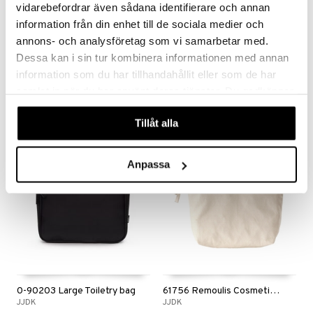
vidarebefordrar även sådana identifierare och annan
information från din enhet till de sociala medier och
annons- och analysföretag som vi samarbetar med.
Carl&Son Toilet Bag with Hanger
Toiletry Bag Set
Dessa kan i sin tur kombinera informationen med annan
CARL&SON
VADECO
information som du har tillhandahållit eller som de har
samlat in när du har använt deras tjänster. Du godkänner
28,95
18,95
€
€
våra cookies vid fortsatt användande av vår webbplats.
Tillåt alla
Anpassa
0-90203 Large Toiletry bag
61756 Remoulis Cosmetic Bag
JJDK
JJDK