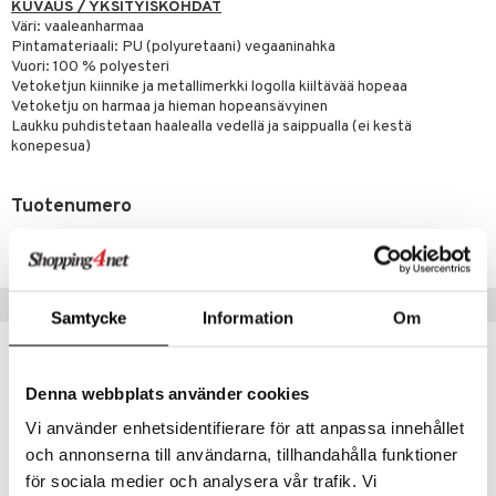
likiilto
t
KUVAUS / YKSITYISKOHDAT
talovoiteet
Väri: vaaleanharmaa
distaminen
rinta ja naamiot
lipuna
matics Elixir
o
Pintamateriaali: PU (polyuretaani) vegaaninahka
rumit
Vuori: 100 % polyesteri
distus
ltenrajausväri
yx
inkosuoja
Vetoketjun kiinnike ja metallimerkki logolla kiiltävää hopeaa
mänympärysvoiteet
Vetoketju on harmaa ja hieman hopeansävyinen
rumit
makarvat
nique Happy
aihetta Miehille
Laukku puhdistetaan haalealla vedellä ja saippualla (ei kestä
konepesua)
mien/Huulten Hoito
miväri
nique Happy For Men
nhoito
kkisiveltmit
kastus
Tuotenumero
kkivoide
teutus & Soujaus
CNEC3-DN-1-XX-XX
tevoide
ranajo & Ihonpuhdistus
justusvoide
Suositut tuotteet
Samtycke
Information
Om
kipuna
teri
Denna webbplats använder cookies
siväri
Vi använder enhetsidentifierare för att anpassa innehållet
mänrajauskynät
och annonserna till användarna, tillhandahålla funktioner
för sociala medier och analysera vår trafik. Vi