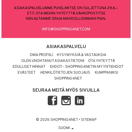
ASIAKASPALVELUMME PUHELIMITSE ON SULJETTUNA 29.6.–
27.7. OTA MEIHIN YHTEYTTÄ SÄHKÖPOSTITSE
NIIN AUTAMME SINUA MAHDOLLISIMMAN PIAN.
INFO@SHOPPING4NET.COM
ASIAKASPALVELU
OMA PROFIILI
KYSYMYKSIÄ & VASTAUKSIA
OLEN UNOHTANUT ASIAKASTIETONI
OTA YHTEYTTÄ
EDULLISET HINNAT
EHDOT - SHOPPING4NETIN MYYNTIEHDOT
EVÄSTEET
HENKILÖTIETOJEN SUOJAUS
KUMPPANIKSI
SHOPPING4NET
SEURAA MEITÄ MYÖS SIVUILLA
© 2026 SHOPPING4NET
•
SITEMAP
SUOMI