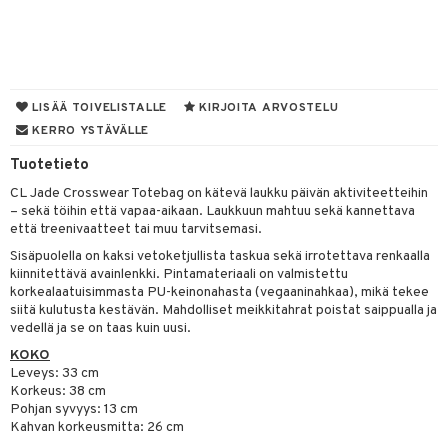
muksia
likiilto
o
 de parfum
i & Lapset
lipuna
nzer & Highlighter
nnet
 de toilette
inkotuotteet
t
lirasva
kkivoide
okynnet
t tarvikkeet
japakkaukset
dorantit
stenlähtö
sasto
ito
iikkalaukkuja
LISÄÄ TOIVELISTALLE
KIRJOITA ARVOSTELU
auskynä
tevoide
sien hoito
kkaus
mät
ksukynttilät &
koistuotteet
sväri
inkotuotteet
KERRO YSTÄVÄLLE
sit
mit
otteita
onetuoksut
kipuna
silakanpoisto
ut
liner / Kajaali
t Set
Tuotetieto
toaineet
koistuotteet
er shave balm
ko
onhoito
talosuihke
CL Jade Crosswear Totebag on kätevä laukku päivän aktiviteetteihin
mer
silakat
setit
oripset
eruskettavat tuotteet
toilu
eruskettavat tuotteet
er shave lotion
inkotuotteet
– sekä töihin että vapaa-aikaan. Laukkuun mahtuu sekä kannettava
teri
vikkeet
makarvat
että treenivaatteet tai muu tarvitsemasi.
kojen hoito
kölaitteet
vovoiteet
 de cologne
dorantit
linssit
Sisäpuolella on kaksi vetoketjullista taskua sekä irrotettava renkaalla
ytetty Päivävoide
mivärit
vojen poisto
mpoot
metiikkalaukkuja
 de toilette
koistuotteet
UE
kiinnitettävä avainlenkki. Pintamateriaali on valmistettu
korkealaatuisimmasta PU-keinonahasta (vegaaninahkaa), mikä tekee
sienhoito
ien hoito
vikkeita
rinta
japakkaukset
eruskettavat tuotteet
e
siitä kulutusta kestävän. Mahdolliset meikkitahrat poistat saippualla ja
spalvelu
vedellä ja se on taas kuin uusi.
siväri
rinta
japakkaus
vojen poisto
 10
 System
KOKO
ksiä & vastauksia
pytuotteita
amiot
ien hoito
Leveys: 33 cm
he 1: Puhdistus
ito
Korkeus: 38 cm
tuotetta
hkugeelit & saippuat
ranajotuotteet
hkugeelit & saippuat
Pohjan syvyys: 13 cm
he 2: Kirkastus
ien- ja Vartalonhoito
Kahvan korkeusmitta: 26 cm
 verkkokaupasta
taloöljyt
ta & Viikset
talovoiteet
he 3: Kosteutus
teudenhoito