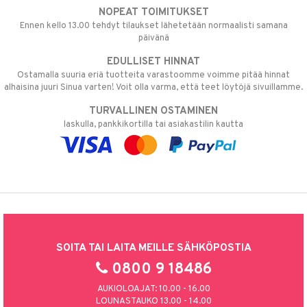
NOPEAT TOIMITUKSET
Ennen kello 13.00 tehdyt tilaukset lähetetään normaalisti samana
päivänä
EDULLISET HINNAT
Ostamalla suuria eriä tuotteita varastoomme voimme pitää hinnat
alhaisina juuri Sinua varten! Voit olla varma, että teet löytöjä sivuillamme.
TURVALLINEN OSTAMINEN
laskulla, pankkikortilla tai asiakastilin kautta
SOITA TAI LAITA MEILLE SÄHKÖPOSTIA
0800 9 18486
AUKIOLOAJAT: 10.00 - 16.00
LOUNASTAUKO 13.00 - 14.00