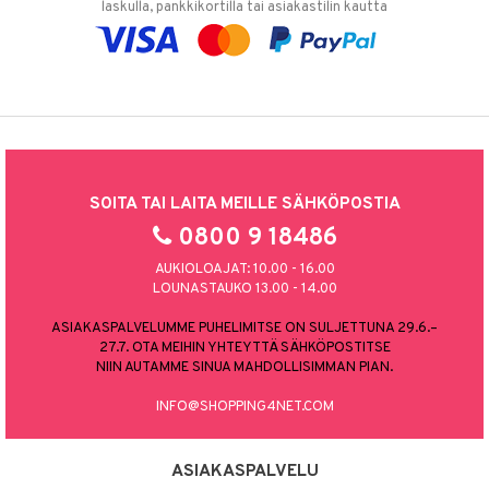
laskulla, pankkikortilla tai asiakastilin kautta
SOITA TAI LAITA MEILLE SÄHKÖPOSTIA
0800 9 18486
AUKIOLOAJAT: 10.00 - 16.00
LOUNASTAUKO 13.00 - 14.00
ASIAKASPALVELUMME PUHELIMITSE ON SULJETTUNA 29.6.–
27.7. OTA MEIHIN YHTEYTTÄ SÄHKÖPOSTITSE
NIIN AUTAMME SINUA MAHDOLLISIMMAN PIAN.
INFO@SHOPPING4NET.COM
ASIAKASPALVELU