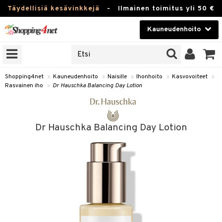
Täydellisiä kesävinkkejä
-
Ilmainen toimitus yli 50 €
Kauneudenhoito
ERKKEJÄ
Kauneudenhoito
M BRANDS
T
Piilolinssit
Shopping4net
»
Kauneudenhoito
»
Naisille
»
Ihonhoito
»
Kasvovoiteet
»
Rasvainen iho
»
Dr Hauschka Balancing Day Lotion
JAT
Luontaistuotteet
UOTTEITA
Apteekki
Dr Hauschka Balancing Day Lotion
Fitness
t
Koti & Sisustus
t Set
ito
Lelut, Lapsi & Vauva
jat / Kammat
inkotuotteet
Tuotemerkkejä
skuurit
koistuotteet
Kampanjat
stenlähtö
eruskettavat tuotteet