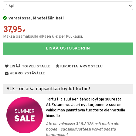
lakorut
iikka
Varastossa, lähetetään heti
37,95
vakorut
t Set
mit
€
Maksa osamaksulla alkaen 6 € per kuukausi.
nekorut
ulet
 de cologne
onhoito
LISÄÄ OSTOSKORIIN
muksia
likiilto
o
 de parfum
i & Lapset
lipuna
nzer & Highlighter
nnet
 de toilette
inkotuotteet
t
LISÄÄ TOIVELISTALLE
KIRJOITA ARVOSTELU
lirasva
kkivoide
okynnet
t tarvikkeet
japakkaukset
dorantit
stenlähtö
sasto
ito
iikkalaukkuja
KERRO YSTÄVÄLLE
auskynä
tevoide
sien hoito
kkaus
mät
ksukynttilät &
koistuotteet
sväri
inkotuotteet
sit
mit
otteita
onetuoksut
ALE - on aika napsauttaa löydöt kotiin!
kipuna
silakanpoisto
ut
liner / Kajaali
t Set
toaineet
koistuotteet
er shave balm
ko
onhoito
talosuihke
Tartu tilaisuuteen tehdä löytöjä suuresta
mer
silakat
setit
oripset
eruskettavat tuotteet
toilu
eruskettavat tuotteet
er shave lotion
inkotuotteet
ALEstamme. Juuri nyt tarjoamme suuren
valikoiman jännittäviä tuotteita alennetuilla
teri
vikkeet
makarvat
kojen hoito
kölaitteet
vovoiteet
 de cologne
dorantit
linssit
hinnoilla!
ytetty Päivävoide
mivärit
vojen poisto
mpoot
metiikkalaukkuja
 de toilette
koistuotteet
Ale on voimassa 31.8.2026 asti mutta ole
UE
nopea - suosikkituotteesi voivat päästä
sienhoito
ien hoito
vikkeita
rinta
japakkaukset
eruskettavat tuotteet
loppumaan!
e