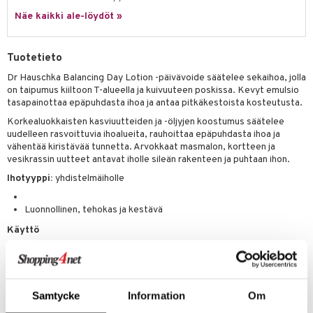
spalvelu
siväri
rinta
Näe kaikki ale-löydöt »
japakkaus
vojen poisto
 10
 System
ksiä & vastauksia
pytuotteita
amiot
ien hoito
he 1: Puhdistus
ito
Tuotetieto
tuotetta
hkugeelit & saippuat
ranajotuotteet
hkugeelit & saippuat
he 2: Kirkastus
ien- ja Vartalonhoito
Dr Hauschka Balancing Day Lotion -päivävoide säätelee sekaihoa, jolla
 verkkokaupasta
taloöljyt
ta & Viikset
on taipumus kiiltoon T-alueella ja kuivuuteen poskissa. Kevyt emulsio
talovoiteet
he 3: Kosteutus
teudenhoito
likiilto
t
tasapainottaa epäpuhdasta ihoa ja antaa pitkäkestoista kosteutusta.
talovoiteet
distaminen
rinta ja naamiot
lipuna
matics Elixir
o
Korkealuokkaisten kasviuutteiden ja -öljyjen koostumus säätelee
uudelleen rasvoittuvia ihoalueita, rauhoittaa epäpuhdasta ihoa ja
rumit
distus
ltenrajausväri
yx
inkosuoja
vähentää kiristävää tunnetta. Arvokkaat masmalon, kortteen ja
vesikrassin uutteet antavat iholle sileän rakenteen ja puhtaan ihon.
mänympärysvoiteet
rumit
makarvat
nique Happy
aihetta Miehille
Ihotyyppi:
yhdistelmäiholle
mien/Huulten Hoito
miväri
nique Happy For Men
nhoito
Luonnollinen, tehokas ja kestävä
kkisiveltmit
kastus
Käyttö
kkivoide
teutus & Soujaus
Levitä aamulla ihon puhdistuksen jälkeen tasaisesti kasvoille, kaulalle
tevoide
ja dekolteelle. Se on täyteläinen, helposti levittyvä ja sopii
ranajo & Ihonpuhdistus
erinomaisesti meikin pohjustukseen.
justusvoide
Samtycke
Information
Om
kipuna