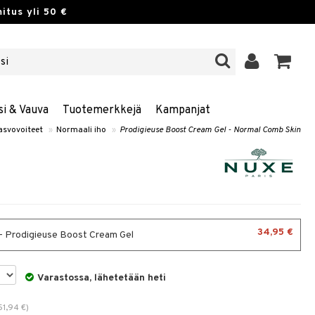
itus yli 50 €
si & Vauva
Tuotemerkkejä
Kampanjat
asvovoiteet
»
Normaali iho
»
Prodigieuse Boost Cream Gel - Normal Comb Skin
34,95 €
- Prodigieuse Boost Cream Gel
Varastossa, lähetetään heti
51,94
€
)