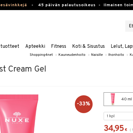
kesävinkkejä
-
45 päivän palautusoikeus -
Ilmainen toim
stuotteet
Apteekki
Fitness
Koti & Sisustus
Lelut, Lap
Shopping4net
»
Kauneudenhoito
»
Naisille
»
Ihonhoito
»
K
st Cream Gel
40 ml 
-33%
34,95
€
(