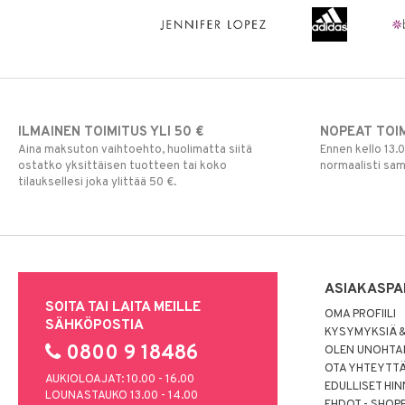
ILMAINEN TOIMITUS YLI 50 €
NOPEAT TOI
Aina maksuton vaihtoehto, huolimatta siitä
Ennen kello 13.
ostatko yksittäisen tuotteen tai koko
normaalisti sa
tilauksellesi joka ylittää 50 €.
ASIAKASPA
SOITA TAI LAITA MEILLE
OMA PROFIILI
SÄHKÖPOSTIA
KYSYMYKSIÄ &
0800 9 18486
OLEN UNOHTAN
OTA YHTEYTT
AUKIOLOAJAT: 10.00 - 16.00
EDULLISET HI
LOUNASTAUKO 13.00 - 14.00
EHDOT - SHOP