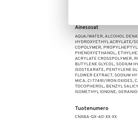
Käyttö
Peitevoide
Parranajo &
Ihonpuhdistus
Käytä aamuisin ja levitä kasvoille,
Pohjustusvoide
Concentrate -tuotteen jälkeen.
Poskipuna
Ainesosat
Puuteri
Ripsiväri
AQUA/WATER, ALCOHOL DENAT
HYDROXYETHYL ACRYLATE/SO
Silmänrajauskynät
COPOLYMER, PROPYLHEPTYL 
PHENOXYETHANOL, ETHYLHEX
ACRYLATE CROSSPOLYMER, RI
BUTYLENE GLYCOL, SODIUM H
ISOSTEARATE, PENTYLENE GLY
FLOWER EXTRACT, SODIUM HY
MICA, CI 77491/IRON OXIDES,
TOCOPHEROL, BENZYL SALICY
ISOMETHYL IONONE, GERANIO
Tuotenumero
CNXBA-QX-40-XX-XX