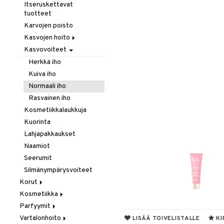
Hiustenlähtö
Itseruskettavat
tuotteet
Hiusväri
Karvojen poisto
Hoitoaineet
Kasvojen hoito
Koristeita
Kasvovoiteet
Kasvovesi
Kuivashamppoo
Puhdistus
Herkkä iho
Leave-in hoitoaine
Silmämeikinpoisto
Kuiva iho
Muotoilu
Normaali iho
Sähkölaitteet
Hiussuihkeet
Rasvainen iho
Sampoot
Kiharat
Kosmetiikkalaukkuja
Tehohoitoa
Kiilto & Antifrizz
Kuorinta
Lämpösuojat
Lahjapakkaukset
Tuuheuttavat tuotteet
Naamiot
Vaha & Geeli
Seerumit
Silmänympärysvoiteet
Korut
Kosmetiikka
Kaulakorut
Parfyymit
Korvakorut
Gift Set
Vartalonhoito
Rannekorut
Huulet
Eau de cologne
LISÄÄ TOIVELISTALLE
KI