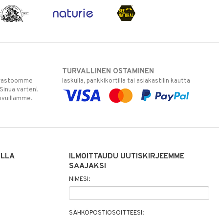
TURVALLINEN OSTAMINEN
varastoomme
laskulla, pankkikortilla tai asiakastilin kautta
 Sinua varten!
sivuillamme.
ILLA
ILMOITTAUDU UUTISKIRJEEMME
SAAJAKSI
NIMESI:
SÄHKÖPOSTIOSOITTEESI: