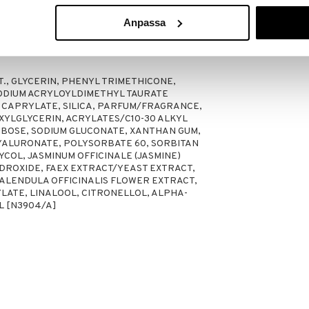
Anpassa
 kaulalle ja dekolteelle - mieluiten Energizing Priming
., GLYCERIN, PHENYL TRIMETHICONE,
DIUM ACRYLOYLDIMETHYL TAURATE
CAPRYLATE, SILICA, PARFUM/FRAGRANCE,
YLGLYCERIN, ACRYLATES/C10-30 ALKYL
BOSE, SODIUM GLUCONATE, XANTHAN GUM,
YALURONATE, POLYSORBATE 60, SORBITAN
COL, JASMINUM OFFICINALE (JASMINE)
DROXIDE, FAEX EXTRACT/YEAST EXTRACT,
 CALENDULA OFFICINALIS FLOWER EXTRACT,
LATE, LINALOOL, CITRONELLOL, ALPHA-
L [N3904/A]