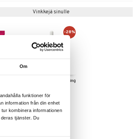
Vinkkejä sinulle
-28%
Om
LIFT Eye
Merveillance LIFT Firming
Activating Oil Serum
NUXE
andahålla funktioner för
47,95
(
66,95
€
)
€
n information från din enhet
 tur kombinera informationen
 deras tjänster. Du