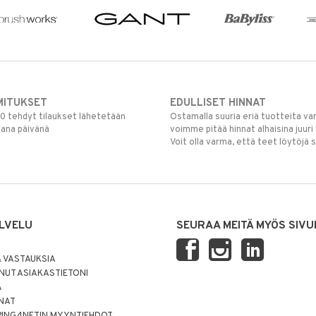
MITUKSET
EDULLISET HINNAT
00 tehdyt tilaukset lähetetään
Ostamalla suuria eriä tuotteita 
mana päivänä
voimme pitää hinnat alhaisina juuri
Voit olla varma, että teet löytöjä 
LVELU
SEURAA MEITÄ MYÖS SIVU
 VASTAUKSIA
UT ASIAKASTIETONI
Ä
NNAT
PING4NETIN MYYNTIEHDOT