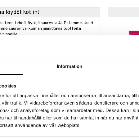
a löydöt kotiin!
isuuteen tehdä löytöjä suuresta ALEstamme. Juuri
mme suuren valikoiman jännittäviä tuotteita
a hinnoilla!
massa 31.8.2026 asti mutta ole nopea -
otteesi voivat päästä loppumaan!
i ale-löydöt »
Information
Merveillance 
el on monikorjaava päivävoide sekaiholle, joka
cookies
Cream
merkkejä. Sopii käytettäväksi 25 vuoden iästä
NUXE
 antioksidanttikompleksi jasmiinikukasta, taistelee
e för att anpassa innehållet och annonserna till användarna, tillh
49,95
sia vastaan, kuten stressiä, väsymystä ja saasteita -
€
vår trafik. Vi vidarebefordrar även sådana identifierare och anna
lista tasapainoa. Päivä päivältä ihostasi tulee
nnons- och analysföretag som vi samarbetar med. Dessa kan i sin
öinen - samalla kun ensimmäiset ikääntymisen
eämmäksi, kimmoisammaksi ja pehmeämmäksi.
har tillhandahållit eller som de har samlat in när du har använt
on mattapinta, sopii täydellisesti normaalille ja
ortsatt användande av vår webbplats.
ikääntymisen merkkejä - Taistelee stressiä, väsymystä
stumus, jossa on mattapinta