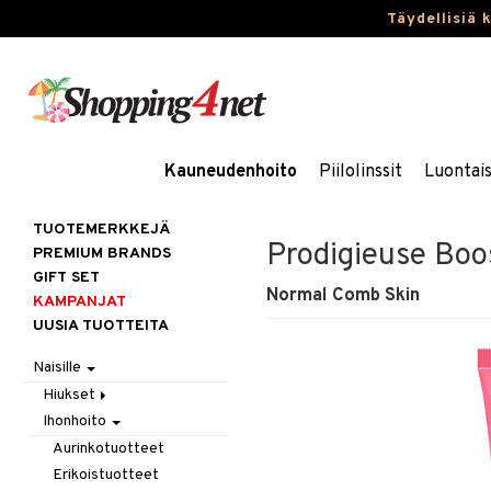
Täydellisiä 
Kauneudenhoito
Piilolinssit
Luontai
TUOTEMERKKEJÄ
Prodigieuse Boo
PREMIUM BRANDS
GIFT SET
Normal Comb Skin
KAMPANJAT
UUSIA TUOTTEITA
Naisille
Hiukset
Ihonhoito
Gift Set
Harjat / Kammat
Aurinkotuotteet
Hiuskuurit
Erikoistuotteet