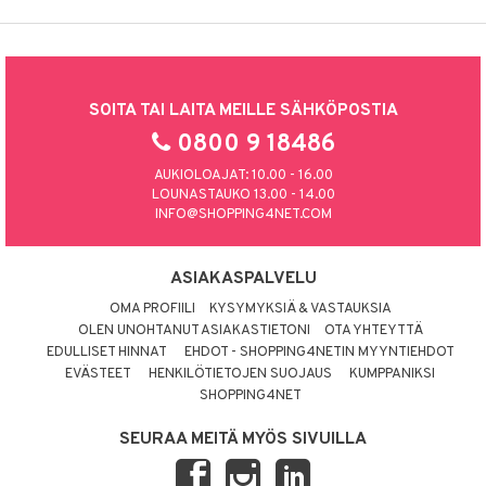
SOITA TAI LAITA MEILLE SÄHKÖPOSTIA
0800 9 18486
AUKIOLOAJAT: 10.00 - 16.00
LOUNASTAUKO 13.00 - 14.00
INFO@SHOPPING4NET.COM
ASIAKASPALVELU
OMA PROFIILI
KYSYMYKSIÄ & VASTAUKSIA
OLEN UNOHTANUT ASIAKASTIETONI
OTA YHTEYTTÄ
EDULLISET HINNAT
EHDOT - SHOPPING4NETIN MYYNTIEHDOT
EVÄSTEET
HENKILÖTIETOJEN SUOJAUS
KUMPPANIKSI
SHOPPING4NET
SEURAA MEITÄ MYÖS SIVUILLA