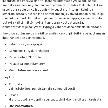
ikääntymistä estäviä aineita, jotka vaikuttavat syvällä soluissasi
spalvelu
siväri
saadakseen ihosi näyttämään nuoremmalta. Puhdas Bakuchiol tukee
rinta
japakkaus
vojen poisto
 10
 System
ja tehostaa solujen kollageeniaktiivisuutta jo 4 tunnin kuluttua
ksiä & vastauksia
pytuotteita
levittämisestä & auttaa ihoa parantamaan ja vahvistamaan tukikuituja
amiot
ien hoito
he 1: Puhdistus
ito
(testattu ihosoluilla). Mikro- ja makrohyaluronihappo, 2 ikääntymistä
tuotetta
hkugeelit & saippuat
ranajotuotteet
estävää välttämättömyyttä, tunnetaan kosteuttavista,
hkugeelit & saippuat
he 2: Kirkastus
ien- ja Vartalonhoito
pehmentävistä ja näkyvästi ryppyjä vähentävistä ominaisuuksistaan.
 verkkokaupasta
taloöljyt
ta & Viikset
talovoiteet
he 3: Kosteutus
teudenhoito
likiilto
t
Ihovoide auttaa myös määrittelemään kasvonpiirteitä ja palauttamaan
ihosi rakenteen vain viikossa.
talovoiteet
distaminen
rinta ja naamiot
lipuna
matics Elixir
o
Vähentää syviä ryppyjä
rumit
distus
ltenrajausväri
yx
inkosuoja
Bakuchiol + Hyaluronihappo
mänympärysvoiteet
rumit
Päivävoide SPF 30:lla
makarvat
nique Happy
aihetta Miehille
Palauttaa ihon rakenteen
mien/Huulten Hoito
miväri
nique Happy For Men
nhoito
Määrittelee kasvonpiirteet
kkisiveltmit
kastus
Käyttö
kkivoide
teutus & Soujaus
Puhdista
Valmistele ihosi puhdistamalla se huolellisesti
tevoide
ranajo & Ihonpuhdistus
Levitä
justusvoide
Hiero tuotetta ylöspäin suuntautuvin liikkein, aloittaen kaulasta
Ole varovainen
kipuna