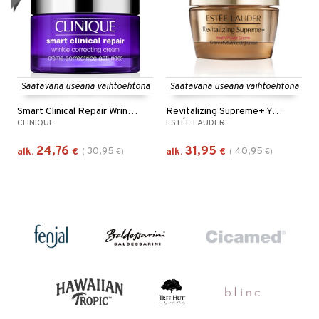
Saatavana useana vaihtoehtona
Saatavana useana vaihtoehtona
Smart Clinical Repair Wrinkle Cream
Revitalizing Supreme+ Youth Power Cream
CLINIQUE
ESTÉE LAUDER
24,76
31,95
30,95
40,95
alk.
€
(
€
)
alk.
€
(
€
)