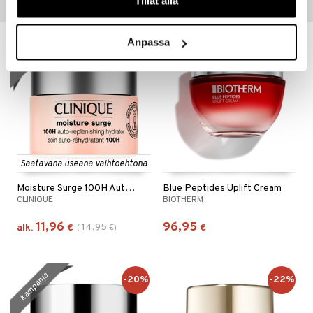
Tillåt alla
Suositut tuotteet
Anpassa
kampanja
-20%
Saatavana useana vaihtoehtona
Moisture Surge 100H Auto Replenishing Hydrator
Blue Peptides Uplift Cream
CLINIQUE
BIOTHERM
11,96
96,95
14,95
alk.
€
(
€
)
€
kampanja
-20%
-22%