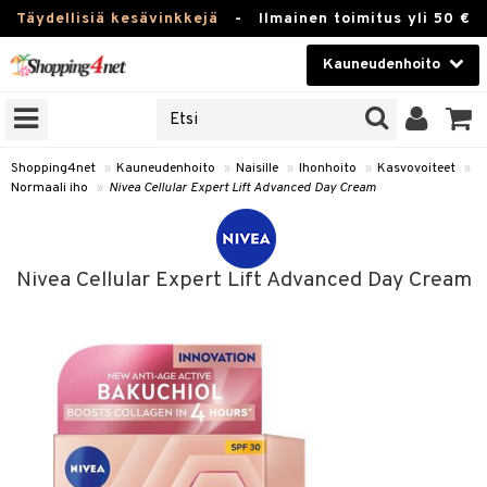
Täydellisiä kesävinkkejä
-
Ilmainen toimitus yli 50 €
Kauneudenhoito
ERKKEJÄ
Kauneudenhoito
M BRANDS
T
Piilolinssit
Shopping4net
»
Kauneudenhoito
»
Naisille
»
Ihonhoito
»
Kasvovoiteet
»
Normaali iho
»
Nivea Cellular Expert Lift Advanced Day Cream
JAT
Luontaistuotteet
UOTTEITA
Apteekki
Nivea Cellular Expert Lift Advanced Day Cream
Fitness
t
Koti & Sisustus
t Set
ito
Lelut, Lapsi & Vauva
jat / Kammat
inkotuotteet
Tuotemerkkejä
skuurit
koistuotteet
Kampanjat
stenlähtö
eruskettavat tuotteet