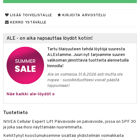
LISÄÄ TOIVELISTALLE
KIRJOITA ARVOSTELU
lakorut
iikka
KERRO YSTÄVÄLLE
vakorut
t Set
mit
ALE - on aika napsauttaa löydöt kotiin!
nekorut
ulet
 de cologne
onhoito
Tartu tilaisuuteen tehdä löytöjä suuresta
muksia
likiilto
o
 de parfum
i & Lapset
ALEstamme. Juuri nyt tarjoamme suuren
valikoiman jännittäviä tuotteita alennetuilla
lipuna
nzer & Highlighter
nnet
 de toilette
inkotuotteet
t
hinnoilla!
lirasva
kkivoide
okynnet
t tarvikkeet
japakkaukset
dorantit
stenlähtö
sasto
ito
iikkalaukkuja
Ale on voimassa 31.8.2026 asti mutta ole
nopea - suosikkituotteesi voivat päästä
auskynä
tevoide
sien hoito
kkaus
mät
ksukynttilät &
koistuotteet
sväri
inkotuotteet
sit
mit
otteita
loppumaan!
onetuoksut
kipuna
silakanpoisto
ut
liner / Kajaali
t Set
Näe kaikki ale-löydöt »
toaineet
koistuotteet
er shave balm
ko
onhoito
talosuihke
mer
silakat
setit
oripset
eruskettavat tuotteet
toilu
eruskettavat tuotteet
er shave lotion
inkotuotteet
Tuotetieto
teri
vikkeet
makarvat
kojen hoito
kölaitteet
vovoiteet
 de cologne
dorantit
linssit
NIVEA Cellular Expert Lift Päivävoide on päivävoide, jossa on SPF 30
ytetty Päivävoide
mivärit
vojen poisto
mpoot
metiikkalaukkuja
 de toilette
koistuotteet
ja joka saa ihosi näyttämään nuoremmalta.
UE
Kehittynyt koostumuksemme sisältää yhdistelmän voimakkaita
sienhoito
ien hoito
vikkeita
rinta
japakkaukset
eruskettavat tuotteet
e