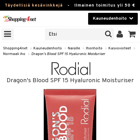
Täydellisiä kesävinkkejä
-
Ilmainen toimitus yli 50 €
Kauneudenhoito
ERKKEJÄ
Kauneudenhoito
M BRANDS
T
Piilolinssit
Shopping4net
»
Kauneudenhoito
»
Naisille
»
Ihonhoito
»
Kasvovoiteet
»
Normaali iho
»
Dragon's Blood SPF 15 Hyaluronic Moisturiser
JAT
Luontaistuotteet
UOTTEITA
Apteekki
Dragon's Blood SPF 15 Hyaluronic Moisturiser
Fitness
t
Koti & Sisustus
t Set
ito
Lelut, Lapsi & Vauva
jat / Kammat
inkotuotteet
Tuotemerkkejä
skuurit
koistuotteet
Kampanjat
stenlähtö
eruskettavat tuotteet