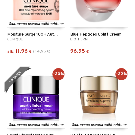
Saatavana useana vaihtoehtona
Moisture Surge 100H Auto Replenishing Hydrator
Blue Peptides Uplift Cream
CLINIQUE
BIOTHERM
11,96
96,95
14,95
alk.
€
(
€
)
€
kampanja
-20%
-22%
Saatavana useana vaihtoehtona
Saatavana useana vaihtoehtona