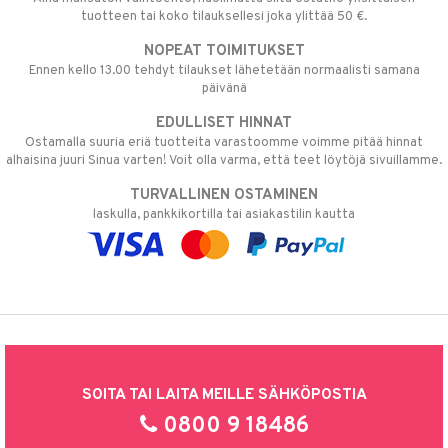
tuotteen tai koko tilauksellesi joka ylittää 50 €.
NOPEAT TOIMITUKSET
Ennen kello 13.00 tehdyt tilaukset lähetetään normaalisti samana
päivänä
EDULLISET HINNAT
Ostamalla suuria eriä tuotteita varastoomme voimme pitää hinnat
alhaisina juuri Sinua varten! Voit olla varma, että teet löytöjä sivuillamme.
TURVALLINEN OSTAMINEN
laskulla, pankkikortilla tai asiakastilin kautta
SOITA TAI LAITA MEILLE SÄHKÖPOSTIA
0800 9 18486