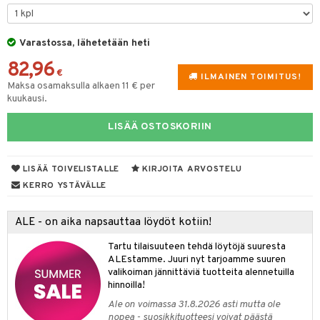
lakorut
iikka
Varastossa, lähetetään heti
82,96
vakorut
t Set
mit
€
ILMAINEN TOIMITUS!
Maksa osamaksulla alkaen 11 € per
nekorut
ulet
 de cologne
onhoito
kuukausi.
muksia
likiilto
o
 de parfum
i & Lapset
LISÄÄ OSTOSKORIIN
lipuna
nzer & Highlighter
nnet
 de toilette
inkotuotteet
t
lirasva
kkivoide
okynnet
t tarvikkeet
japakkaukset
dorantit
stenlähtö
sasto
ito
iikkalaukkuja
LISÄÄ TOIVELISTALLE
KIRJOITA ARVOSTELU
KERRO YSTÄVÄLLE
auskynä
tevoide
sien hoito
kkaus
mät
ksukynttilät &
koistuotteet
sväri
inkotuotteet
sit
mit
otteita
onetuoksut
kipuna
silakanpoisto
ut
liner / Kajaali
t Set
toaineet
koistuotteet
er shave balm
ko
onhoito
ALE - on aika napsauttaa löydöt kotiin!
talosuihke
mer
silakat
setit
oripset
eruskettavat tuotteet
toilu
eruskettavat tuotteet
er shave lotion
inkotuotteet
Tartu tilaisuuteen tehdä löytöjä suuresta
ALEstamme. Juuri nyt tarjoamme suuren
teri
vikkeet
makarvat
kojen hoito
kölaitteet
vovoiteet
 de cologne
dorantit
linssit
valikoiman jännittäviä tuotteita alennetuilla
hinnoilla!
ytetty Päivävoide
mivärit
vojen poisto
mpoot
metiikkalaukkuja
 de toilette
koistuotteet
UE
Ale on voimassa 31.8.2026 asti mutta ole
sienhoito
ien hoito
vikkeita
rinta
japakkaukset
eruskettavat tuotteet
nopea - suosikkituotteesi voivat päästä
e