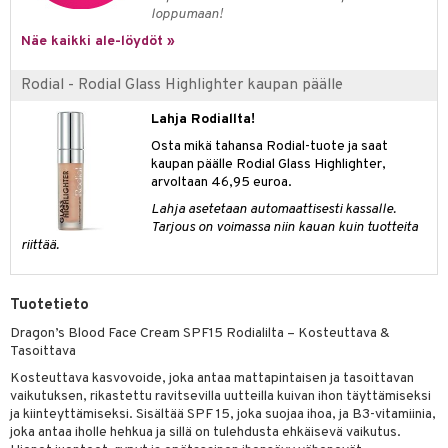
spalvelu
loppumaan!
siväri
rinta
japakkaus
vojen poisto
 10
 System
Näe kaikki ale-löydöt »
ksiä & vastauksia
pytuotteita
amiot
ien hoito
he 1: Puhdistus
ito
tuotetta
Rodial - Rodial Glass Highlighter kaupan päälle
hkugeelit & saippuat
ranajotuotteet
hkugeelit & saippuat
he 2: Kirkastus
ien- ja Vartalonhoito
 verkkokaupasta
Lahja Rodiallta!
taloöljyt
ta & Viikset
talovoiteet
he 3: Kosteutus
teudenhoito
likiilto
t
Osta mikä tahansa Rodial-tuote ja saat
talovoiteet
distaminen
kaupan päälle Rodial Glass Highlighter,
rinta ja naamiot
lipuna
matics Elixir
o
arvoltaan 46,95 euroa.
rumit
distus
ltenrajausväri
yx
inkosuoja
Lahja asetetaan automaattisesti kassalle.
Tarjous on voimassa niin kauan kuin tuotteita
mänympärysvoiteet
rumit
makarvat
nique Happy
aihetta Miehille
riittää.
mien/Huulten Hoito
miväri
nique Happy For Men
nhoito
Tuotetieto
kkisiveltmit
kastus
Dragon’s Blood Face Cream SPF15 Rodialilta – Kosteuttava &
kkivoide
teutus & Soujaus
Tasoittava
tevoide
Kosteuttava kasvovoide, joka antaa mattapintaisen ja tasoittavan
ranajo & Ihonpuhdistus
vaikutuksen, rikastettu ravitsevilla uutteilla kuivan ihon täyttämiseksi
justusvoide
ja kiinteyttämiseksi. Sisältää SPF 15, joka suojaa ihoa, ja B3-vitamiinia,
joka antaa iholle hehkua ja sillä on tulehdusta ehkäisevä vaikutus.
kipuna