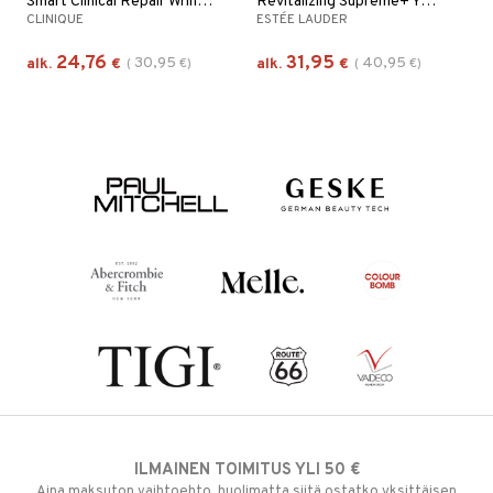
Smart Clinical Repair Wrinkle Cream
Revitalizing Supreme+ Youth Power Cream
CLINIQUE
ESTÉE LAUDER
24,76
31,95
30,95
40,95
alk.
€
(
€
)
alk.
€
(
€
)
ILMAINEN TOIMITUS YLI 50 €
Aina maksuton vaihtoehto, huolimatta siitä ostatko yksittäisen