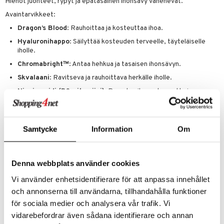
Hienot juonteet, rypyt ja epätasainen ihonsävy vähenevät.
Avaintarvikkeet:
teri
Dragon’s Blood
: Rauhoittaa ja kosteuttaa ihoa.
siväri
Hyaluronihappo
: Säilyttää kosteuden terveelle, täyteläiselle
mänrajauskynät
iholle.
Chromabright™
: Antaa hehkua ja tasaisen ihonsävyn.
Skvalaani
: Ravitseva ja rauhoittava herkälle iholle.
Niacinamidi (B3-vitamiini)
: Parantaa ihon rakennetta ja
kirkkautta.
Tulokset
: Sileä, kosteutettu iho, jossa on tasainen sävy ja joka on
suojattu auringon vaurioilta.
Samtycke
Information
Om
Käyttö
Hiero varovasti kasvoille ja kaulalle ja anna imeytyä hyvin.
Käytä aamuisin päivittäisenä kosteusvoiteenasi.
Denna webbplats använder cookies
Sisältää bentsofenoni-3.
Vi använder enhetsidentifierare för att anpassa innehållet
Ainesosat
och annonserna till användarna, tillhandahålla funktioner
Aqua/Water/Eau, Glycerin, Ethylhexyl Methoxycinnamate,
för sociala medier och analysera vår trafik. Vi
Benzophenone-3, Homosalate, Propylene Glycol,
vidarebefordrar även sådana identifierare och annan
Cyclopentasiloxane, Dimethicone, Niacinamide, Phenoxyethanol,