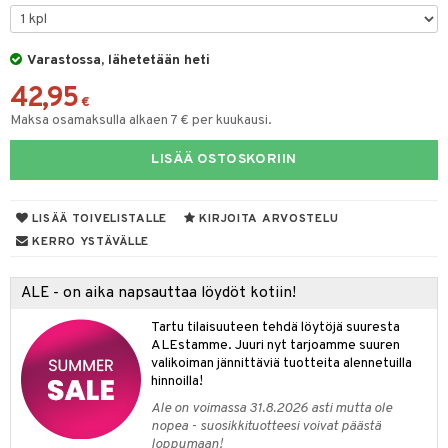
lakorut
iikka
Varastossa, lähetetään heti
42,95
vakorut
t Set
mit
€
Maksa osamaksulla alkaen 7 € per kuukausi.
nekorut
ulet
 de cologne
onhoito
LISÄÄ OSTOSKORIIN
muksia
likiilto
o
 de parfum
i & Lapset
lipuna
nzer & Highlighter
nnet
 de toilette
inkotuotteet
t
LISÄÄ TOIVELISTALLE
KIRJOITA ARVOSTELU
lirasva
kkivoide
okynnet
t tarvikkeet
japakkaukset
dorantit
stenlähtö
sasto
ito
iikkalaukkuja
KERRO YSTÄVÄLLE
auskynä
tevoide
sien hoito
kkaus
mät
ksukynttilät &
koistuotteet
sväri
inkotuotteet
sit
mit
otteita
onetuoksut
ALE - on aika napsauttaa löydöt kotiin!
kipuna
silakanpoisto
ut
liner / Kajaali
t Set
toaineet
koistuotteet
er shave balm
ko
onhoito
talosuihke
Tartu tilaisuuteen tehdä löytöjä suuresta
mer
silakat
setit
oripset
eruskettavat tuotteet
toilu
eruskettavat tuotteet
er shave lotion
inkotuotteet
ALEstamme. Juuri nyt tarjoamme suuren
valikoiman jännittäviä tuotteita alennetuilla
teri
vikkeet
makarvat
kojen hoito
kölaitteet
vovoiteet
 de cologne
dorantit
linssit
hinnoilla!
ytetty Päivävoide
mivärit
vojen poisto
mpoot
metiikkalaukkuja
 de toilette
koistuotteet
Ale on voimassa 31.8.2026 asti mutta ole
UE
nopea - suosikkituotteesi voivat päästä
sienhoito
ien hoito
vikkeita
rinta
japakkaukset
eruskettavat tuotteet
loppumaan!
e