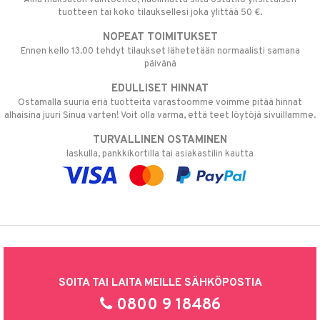
tuotteen tai koko tilauksellesi joka ylittää 50 €.
NOPEAT TOIMITUKSET
Ennen kello 13.00 tehdyt tilaukset lähetetään normaalisti samana
päivänä
EDULLISET HINNAT
Ostamalla suuria eriä tuotteita varastoomme voimme pitää hinnat
alhaisina juuri Sinua varten! Voit olla varma, että teet löytöjä sivuillamme.
TURVALLINEN OSTAMINEN
laskulla, pankkikortilla tai asiakastilin kautta
SOITA TAI LAITA MEILLE SÄHKÖPOSTIA
0800 9 18486