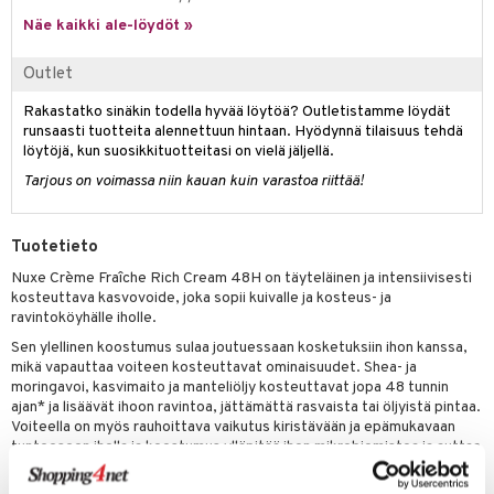
spalvelu
siväri
rinta
Näe kaikki ale-löydöt »
japakkaus
vojen poisto
 10
 System
ksiä & vastauksia
pytuotteita
amiot
ien hoito
Outlet
he 1: Puhdistus
ito
tuotetta
hkugeelit & saippuat
ranajotuotteet
hkugeelit & saippuat
he 2: Kirkastus
ien- ja Vartalonhoito
Rakastatko sinäkin todella hyvää löytöä? Outletistamme löydät
 verkkokaupasta
runsaasti tuotteita alennettuun hintaan. Hyödynnä tilaisuus tehdä
taloöljyt
ta & Viikset
talovoiteet
he 3: Kosteutus
teudenhoito
likiilto
t
löytöjä, kun suosikkituotteitasi on vielä jäljellä.
talovoiteet
distaminen
Tarjous on voimassa niin kauan kuin varastoa riittää!
rinta ja naamiot
lipuna
matics Elixir
o
rumit
distus
ltenrajausväri
yx
inkosuoja
Tuotetieto
mänympärysvoiteet
rumit
makarvat
nique Happy
aihetta Miehille
Nuxe Crème Fraîche Rich Cream 48H on täyteläinen ja intensiivisesti
kosteuttava kasvovoide, joka sopii kuivalle ja kosteus- ja
mien/Huulten Hoito
miväri
nique Happy For Men
nhoito
ravintoköyhälle iholle.
kkisiveltmit
kastus
Sen ylellinen koostumus sulaa joutuessaan kosketuksiin ihon kanssa,
mikä vapauttaa voiteen kosteuttavat ominaisuudet. Shea- ja
kkivoide
teutus & Soujaus
moringavoi, kasvimaito ja manteliöljy kosteuttavat jopa 48 tunnin
ajan* ja lisäävät ihoon ravintoa, jättämättä rasvaista tai öljyistä pintaa.
tevoide
ranajo & Ihonpuhdistus
Voiteella on myös rauhoittava vaikutus kiristävään ja epämukavaan
tunteeseen iholla ja koostumus ylläpitää ihon mikrobiomistoa ja auttaa
justusvoide
aikaansaamaan ihon, joka tuntuu raikkaammalta uudestisyntyneellä
hohteella!
kipuna