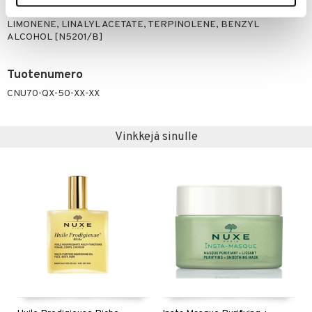
GERANIOL, GERANYL ACETATE, CITRUS AURANTIUM PEEL OIL,
LIMONENE, LINALYL ACETATE, TERPINOLENE, BENZYL
ALCOHOL [N5201/B]
Tuotenumero
CNU70-QX-50-XX-XX
Vinkkejä sinulle