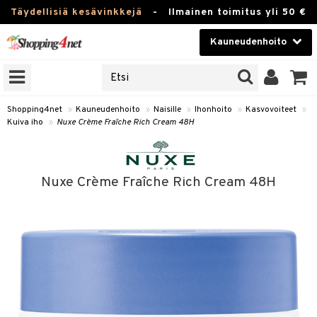
Täydellisiä kesävinkkejä
-
Ilmainen toimitus yli 50 €
Kauneudenhoito
ERKKEJÄ
Kauneudenhoito
M BRANDS
T
Piilolinssit
Shopping4net
»
Kauneudenhoito
»
Naisille
»
Ihonhoito
»
Kasvovoiteet
»
Kuiva iho
»
Nuxe Crème Fraîche Rich Cream 48H
JAT
Luontaistuotteet
UOTTEITA
Apteekki
Nuxe Crème Fraîche Rich Cream 48H
Fitness
t
Koti & Sisustus
t Set
ito
Lelut, Lapsi & Vauva
jat / Kammat
inkotuotteet
Tuotemerkkejä
skuurit
koistuotteet
Kampanjat
stenlähtö
eruskettavat tuotteet