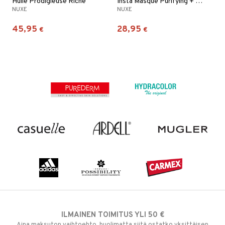
Huile Prodigieuse Riche
Insta Masque Purifying + Smoothing Mask
NUXE
NUXE
45,95
28,95
€
€
ILMAINEN TOIMITUS YLI 50 €
Aina maksuton vaihtoehto, huolimatta siitä ostatko yksittäisen