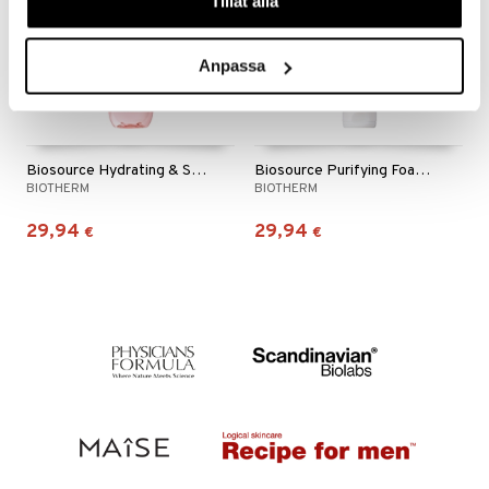
Tillåt alla
siväri
Anpassa
mänrajauskynät
Biosource Hydrating & Softening Toner - Dry Skin
Biosource Purifying Foaming Cleanser - N/C Skin
BIOTHERM
BIOTHERM
29,94
29,94
€
€