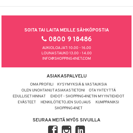
SOITA TAI LAITA MEILLE SÄHKÖPOSTIA
0800 9 18486
AUKIOLOAJAT: 10.00 - 16.00
LOUNASTAUKO 13.00 - 14.00
INFO@SHOPPING4NET.COM
ASIAKASPALVELU
OMA PROFIILI
KYSYMYKSIÄ & VASTAUKSIA
OLEN UNOHTANUT ASIAKASTIETONI
OTA YHTEYTTÄ
EDULLISET HINNAT
EHDOT - SHOPPING4NETIN MYYNTIEHDOT
EVÄSTEET
HENKILÖTIETOJEN SUOJAUS
KUMPPANIKSI
SHOPPING4NET
SEURAA MEITÄ MYÖS SIVUILLA