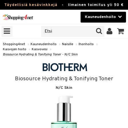
Täydellisiä kesävinkkejä
-
Ilmainen toimitus yli 50 €
Kauneudenhoito
ERKKEJÄ
Kauneudenhoito
M BRANDS
T
Piilolinssit
Shopping4net
»
Kauneudenhoito
»
Naisille
»
Ihonhoito
»
Kasvojen hoito
»
Kasvovesi
»
JAT
Luontaistuotteet
Biosource Hydrating & Tonifying Toner - N/C Skin
UOTTEITA
Apteekki
Fitness
Biosource Hydrating & Tonifying Toner
t
Koti & Sisustus
N/C Skin
t Set
ito
Lelut, Lapsi & Vauva
jat / Kammat
inkotuotteet
Tuotemerkkejä
skuurit
koistuotteet
Kampanjat
stenlähtö
eruskettavat tuotteet