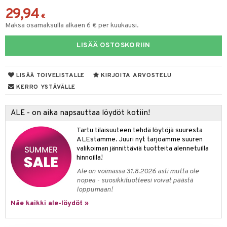
29,94
lakorut
iikka
€
Maksa osamaksulla alkaen 6 € per kuukausi.
vakorut
t Set
mit
LISÄÄ OSTOSKORIIN
nekorut
ulet
 de cologne
onhoito
muksia
likiilto
o
 de parfum
i & Lapset
LISÄÄ TOIVELISTALLE
KIRJOITA ARVOSTELU
lipuna
nzer & Highlighter
nnet
 de toilette
inkotuotteet
t
KERRO YSTÄVÄLLE
lirasva
kkivoide
okynnet
t tarvikkeet
japakkaukset
dorantit
stenlähtö
sasto
ito
iikkalaukkuja
ALE - on aika napsauttaa löydöt kotiin!
auskynä
tevoide
sien hoito
kkaus
mät
ksukynttilät &
koistuotteet
sväri
inkotuotteet
sit
mit
otteita
onetuoksut
Tartu tilaisuuteen tehdä löytöjä suuresta
kipuna
silakanpoisto
ut
liner / Kajaali
t Set
toaineet
koistuotteet
er shave balm
ko
onhoito
ALEstamme. Juuri nyt tarjoamme suuren
talosuihke
valikoiman jännittäviä tuotteita alennetuilla
mer
silakat
setit
oripset
eruskettavat tuotteet
toilu
eruskettavat tuotteet
er shave lotion
inkotuotteet
hinnoilla!
teri
vikkeet
makarvat
kojen hoito
kölaitteet
vovoiteet
 de cologne
Ale on voimassa 31.8.2026 asti mutta ole
dorantit
linssit
nopea - suosikkituotteesi voivat päästä
ytetty Päivävoide
mivärit
vojen poisto
mpoot
metiikkalaukkuja
 de toilette
koistuotteet
loppumaan!
UE
sienhoito
Näe kaikki ale-löydöt »
ien hoito
vikkeita
rinta
japakkaukset
eruskettavat tuotteet
e
spalvelu
siväri
rinta
japakkaus
vojen poisto
 10
 System