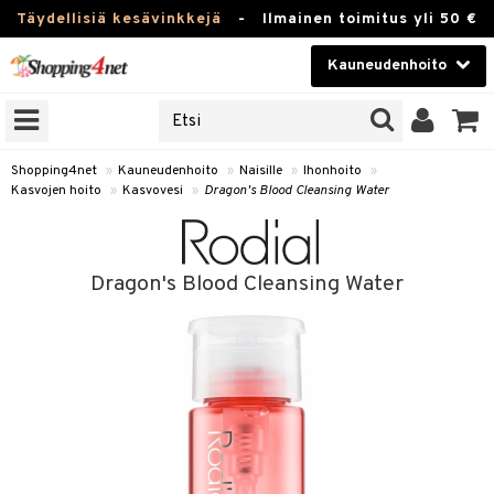
Täydellisiä kesävinkkejä
-
Ilmainen toimitus yli 50 €
Kauneudenhoito
ERKKEJÄ
Kauneudenhoito
M BRANDS
T
Piilolinssit
Shopping4net
»
Kauneudenhoito
»
Naisille
»
Ihonhoito
»
Kasvojen hoito
»
Kasvovesi
»
Dragon's Blood Cleansing Water
JAT
Luontaistuotteet
UOTTEITA
Apteekki
Dragon's Blood Cleansing Water
Fitness
t
Koti & Sisustus
t Set
ito
Lelut, Lapsi & Vauva
jat / Kammat
inkotuotteet
Tuotemerkkejä
skuurit
koistuotteet
Kampanjat
stenlähtö
eruskettavat tuotteet