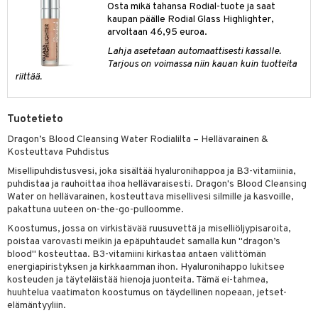
Osta mikä tahansa Rodial-tuote ja saat
ksiä & vastauksia
pytuotteita
amiot
kaupan päälle Rodial Glass Highlighter,
ien hoito
he 1: Puhdistus
ito
arvoltaan 46,95 euroa.
tuotetta
hkugeelit & saippuat
ranajotuotteet
hkugeelit & saippuat
he 2: Kirkastus
ien- ja Vartalonhoito
Lahja asetetaan automaattisesti kassalle.
 verkkokaupasta
Tarjous on voimassa niin kauan kuin tuotteita
taloöljyt
ta & Viikset
talovoiteet
he 3: Kosteutus
teudenhoito
likiilto
t
riittää.
talovoiteet
distaminen
rinta ja naamiot
lipuna
matics Elixir
o
rumit
Tuotetieto
distus
ltenrajausväri
yx
inkosuoja
Dragon’s Blood Cleansing Water Rodialilta – Hellävarainen &
mänympärysvoiteet
rumit
makarvat
nique Happy
aihetta Miehille
Kosteuttava Puhdistus
mien/Huulten Hoito
miväri
nique Happy For Men
Misellipuhdistusvesi, joka sisältää hyaluronihappoa ja B3-vitamiinia,
nhoito
puhdistaa ja rauhoittaa ihoa hellävaraisesti. Dragon's Blood Cleansing
kkisiveltmit
kastus
Water on hellävarainen, kosteuttava misellivesi silmille ja kasvoille,
pakattuna uuteen on-the-go-pulloomme.
kkivoide
teutus & Soujaus
Koostumus, jossa on virkistävää ruusuvettä ja miselliöljypisaroita,
poistaa varovasti meikin ja epäpuhtaudet samalla kun "dragon’s
tevoide
ranajo & Ihonpuhdistus
blood" kosteuttaa. B3-vitamiini kirkastaa antaen välittömän
justusvoide
energiapiristyksen ja kirkkaamman ihon. Hyaluronihappo lukitsee
kosteuden ja täyteläistää hienoja juonteita. Tämä ei-tahmea,
kipuna
huuhtelua vaatimaton koostumus on täydellinen nopeaan, jetset-
elämäntyyliin.
teri