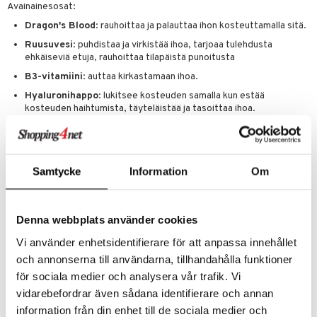
Avainainesosat:
siväri
Dragon's Blood
: rauhoittaa ja palauttaa ihon kosteuttamalla sitä.
Ruusuvesi
: puhdistaa ja virkistää ihoa, tarjoaa tulehdusta
mänrajauskynät
ehkäiseviä etuja, rauhoittaa tilapäistä punoitusta
B3-vitamiini
: auttaa kirkastamaan ihoa.
Hyaluronihappo
: lukitsee kosteuden samalla kun estää
kosteuden haihtumista, täyteläistää ja tasoittaa ihoa.
Tulokset
: Puhdas, kosteutettu ja säteilevä iho – täydellinen nopeaan,
jetset-elämäntyyliin.
Samtycke
Information
Om
Käyttö
Kostuta vanulappu ja levitä kasvoille ja silmille samalla kun meikki sulaa
pois. Voidaan käyttää yksinään tai kaksoispuhdistuksen vaiheena 2.
Denna webbplats använder cookies
Varoitus:
Vi använder enhetsidentifierare för att anpassa innehållet
Vältä tuotteen joutumista suoraan silmiin.
och annonserna till användarna, tillhandahålla funktioner
Jos tuotetta joutuu silmiin, huuhtele huolellisesti vedellä.
för sociala medier och analysera vår trafik. Vi
Ainesosat
vidarebefordrar även sådana identifierare och annan
Aqua/Water/Eau, PEG-6 Caprylic/Capric Glycerides, Niacinamide,
information från din enhet till de sociala medier och