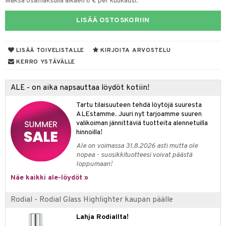
Maksa osamaksulla alkaen 6 € per kuukausi.
lakorut
iikka
LISÄÄ OSTOSKORIIN
vakorut
t Set
mit
nekorut
ulet
 de cologne
onhoito
LISÄÄ TOIVELISTALLE
KIRJOITA ARVOSTELU
KERRO YSTÄVÄLLE
muksia
likiilto
o
 de parfum
i & Lapset
lipuna
nzer & Highlighter
nnet
 de toilette
inkotuotteet
t
ALE - on aika napsauttaa löydöt kotiin!
lirasva
kkivoide
okynnet
t tarvikkeet
japakkaukset
dorantit
stenlähtö
sasto
ito
iikkalaukkuja
Tartu tilaisuuteen tehdä löytöjä suuresta
ALEstamme. Juuri nyt tarjoamme suuren
auskynä
tevoide
sien hoito
kkaus
mät
ksukynttilät &
koistuotteet
sväri
inkotuotteet
sit
mit
otteita
valikoiman jännittäviä tuotteita alennetuilla
onetuoksut
hinnoilla!
kipuna
silakanpoisto
ut
liner / Kajaali
t Set
toaineet
koistuotteet
er shave balm
ko
onhoito
talosuihke
Ale on voimassa 31.8.2026 asti mutta ole
mer
silakat
setit
oripset
eruskettavat tuotteet
toilu
eruskettavat tuotteet
er shave lotion
inkotuotteet
nopea - suosikkituotteesi voivat päästä
loppumaan!
teri
vikkeet
makarvat
kojen hoito
kölaitteet
vovoiteet
 de cologne
dorantit
linssit
Näe kaikki ale-löydöt »
ytetty Päivävoide
mivärit
vojen poisto
mpoot
metiikkalaukkuja
 de toilette
koistuotteet
UE
Rodial - Rodial Glass Highlighter kaupan päälle
sienhoito
ien hoito
vikkeita
rinta
japakkaukset
eruskettavat tuotteet
e
spalvelu
Lahja Rodiallta!
siväri
rinta
japakkaus
vojen poisto
 10
 System