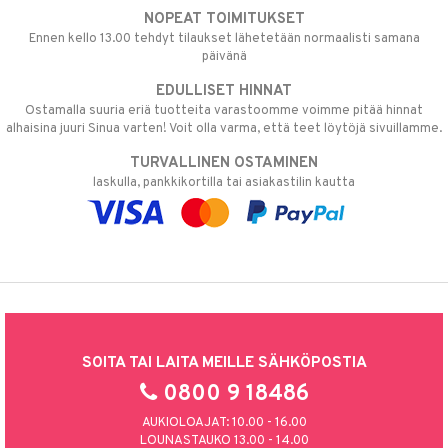
NOPEAT TOIMITUKSET
Ennen kello 13.00 tehdyt tilaukset lähetetään normaalisti samana
päivänä
EDULLISET HINNAT
Ostamalla suuria eriä tuotteita varastoomme voimme pitää hinnat
alhaisina juuri Sinua varten! Voit olla varma, että teet löytöjä sivuillamme.
TURVALLINEN OSTAMINEN
laskulla, pankkikortilla tai asiakastilin kautta
SOITA TAI LAITA MEILLE SÄHKÖPOSTIA
0800 9 18486
AUKIOLOAJAT: 10.00 - 16.00
LOUNASTAUKO 13.00 - 14.00