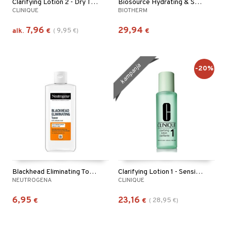
Clarifying Lotion 2 - Dry To Combination Skin
Biosource Hydrating & Softening Toner - Dry Skin
CLINIQUE
BIOTHERM
7,96
29,94
9,95
alk.
€
(
€
)
€
kampanja
-20%
Blackhead Eliminating Toner
Clarifying Lotion 1 - Sensitive Skin
NEUTROGENA
CLINIQUE
6,95
23,16
28,95
€
€
(
€
)