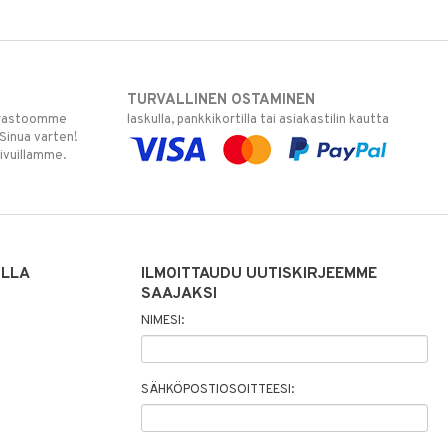
TURVALLINEN OSTAMINEN
varastoomme
laskulla, pankkikortilla tai asiakastilin kautta
 Sinua varten!
sivuillamme.
ILLA
ILMOITTAUDU UUTISKIRJEEMME
SAAJAKSI
NIMESI:
SÄHKÖPOSTIOSOITTEESI: