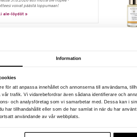
massa 31.8.2026 asti mutta ole nopea -
otteesi voivat päästä loppumaan!
i ale-löydöt »
Dr Hauschka R
Tint on sävytysneste, joka lisää yksilöllisen sävyn
Day Lotion
ntaa kevyen, auringon hellimän hehkun.
DR HAUSCHKA
ipigmenttejä, oliiviöljyä ja ravinteikkaita uutteita
34,95
€
Information
hkinä, jotka imeytyvät ihoon ja antavat täysin
 ihoa vaan raikastaa sitä.
äkestoinen
cookies
limän hohteen
e för att anpassa innehållet och annonserna till användarna, tillh
vår trafik. Vi vidarebefordrar även sådana identifierare och anna
untumaan raikkaammalta
nnons- och analysföretag som vi samarbetar med. Dessa kan i sin
har tillhandahållit eller som de har samlat in när du har använt
oidaan käyttää yhdessä minkä tahansa päivällä
ortsatt användande av vår webbplats.
en kanssa.
essäsi ja levitä seos kasvoille ja kaulalle.