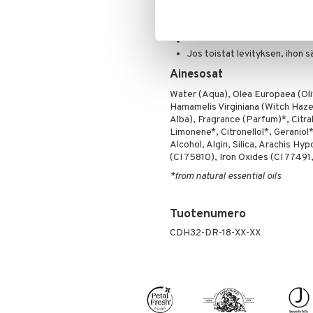
Värin voimakkuuden määrittel
Ripsiväri
Silmänrajauskynät
Jos toistat levityksen, ihon 
Ainesosat
Water (Aqua), Olea Europaea (Olive
Hamamelis Virginiana (Witch Haze
Alba), Fragrance (Parfum)*, Citra
Limonene*, Citronellol*, Geraniol
Alcohol, Algin, Silica, Arachis H
(CI 75810), Iron Oxides (CI 77491
*from natural essential oils
Tuotenumero
CDH32-DR-18-XX-XX