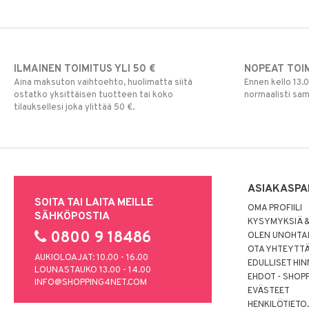
ILMAINEN TOIMITUS YLI 50 €
NOPEAT TOI
Aina maksuton vaihtoehto, huolimatta siitä
Ennen kello 13.
ostatko yksittäisen tuotteen tai koko
normaalisti sa
tilauksellesi joka ylittää 50 €.
ASIAKASPA
SOITA TAI LAITA MEILLE
OMA PROFIILI
SÄHKÖPOSTIA
KYSYMYKSIÄ &
0800 9 18486
OLEN UNOHTAN
OTA YHTEYTT
AUKIOLOAJAT: 10.00 - 16.00
EDULLISET HI
LOUNASTAUKO 13.00 - 14.00
EHDOT - SHOP
INFO@SHOPPING4NET.COM
EVÄSTEET
HENKILÖTIETO