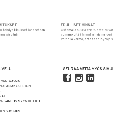
MITUKSET
EDULLISET HINNAT
00 tehdyt tilaukset lähetetään
Ostamalla suuria eriä tuotteita 
mana päivänä
voimme pitää hinnat alhaisina juuri
Voit olla varma, että teet löytöjä 
LVELU
SEURAA MEITÄ MYÖS SIVU
 VASTAUKSIA
UT ASIAKASTIETONI
Ä
NNAT
PING4NETIN MYYNTIEHDOT
JEN SUOJAUS