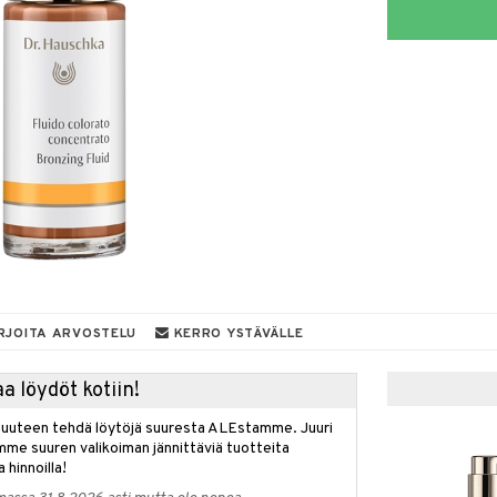
RJOITA ARVOSTELU
KERRO YSTÄVÄLLE
a löydöt kotiin!
isuuteen tehdä löytöjä suuresta ALEstamme. Juuri
mme suuren valikoiman jännittäviä tuotteita
a hinnoilla!