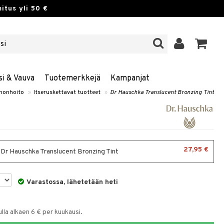
itus yli 50 €
si & Vauva
Tuotemerkkejä
Kampanjat
Ihonhoito
»
Itseruskettavat tuotteet
»
Dr Hauschka Translucent Bronzing Tint
27,95 €
- Dr Hauschka Translucent Bronzing Tint
Varastossa, lähetetään heti
la alkaen 6 € per kuukausi.