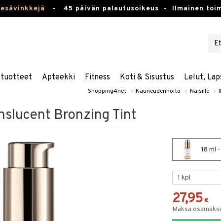
kesävinkkejä
-
45 päivän palautusoikeus -
Ilmainen toim
stuotteet
Apteekki
Fitness
Koti & Sisustus
Lelut, Lap
Shopping4net
»
Kauneudenhoito
»
Naisille
»
nslucent Bronzing Tint
18 ml 
27,95
€
Maksa osamaksul