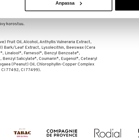
Anpassa
et itse sekoitussuhteesta riippuen.
sävy korostuu.
) Fruit Oil, Alcohol, Anthyllis Vulneraria Extract,
l) Bark/Leaf Extract, Lysolecithin, Beeswax (Cera
l*, Linalool*, Farnesol*, Benzyl Benzoate*,
*, Benzyl Salicylate*, Coumarin*, Eugenol*, Cetearyl
ypogaea (Peanut) Oil, Chlorophyllin-Copper Complex
, CI 77492, CI 77499).