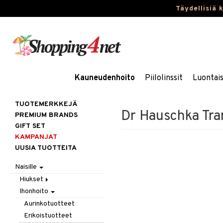
Täydellisiä 
Kauneudenhoito
Piilolinssit
Luontai
TUOTEMERKKEJÄ
Dr Hauschka Tra
PREMIUM BRANDS
GIFT SET
KAMPANJAT
UUSIA TUOTTEITA
Naisille
Hiukset
Ihonhoito
Gift Set
Harjat / Kammat
Aurinkotuotteet
Hiuskuurit
Erikoistuotteet