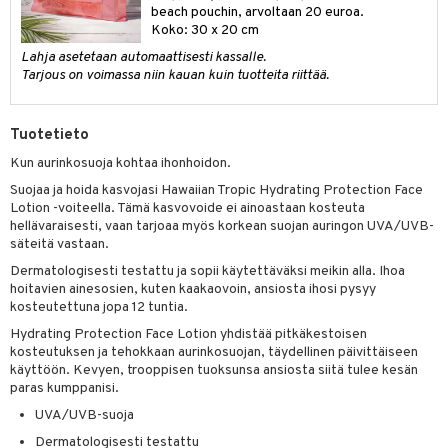
likiilto
t
beach pouchin, arvoltaan 20 euroa.
talovoiteet
distaminen
Koko: 30 x 20 cm
rinta ja naamiot
lipuna
matics Elixir
o
Lahja asetetaan automaattisesti kassalle.
rumit
distus
ltenrajausväri
yx
inkosuoja
Tarjous on voimassa niin kauan kuin tuotteita riittää.
mänympärysvoiteet
rumit
makarvat
nique Happy
aihetta Miehille
Tuotetieto
mien/Huulten Hoito
miväri
nique Happy For Men
nhoito
Kun aurinkosuoja kohtaa ihonhoidon.
kkisiveltmit
kastus
Suojaa ja hoida kasvojasi Hawaiian Tropic Hydrating Protection Face
kkivoide
teutus & Soujaus
Lotion -voiteella. Tämä kasvovoide ei ainoastaan kosteuta
hellävaraisesti, vaan tarjoaa myös korkean suojan auringon UVA/UVB-
tevoide
ranajo & Ihonpuhdistus
säteitä vastaan.
Dermatologisesti testattu ja sopii käytettäväksi meikin alla. Ihoa
justusvoide
hoitavien ainesosien, kuten kaakaovoin, ansiosta ihosi pysyy
kipuna
kosteutettuna jopa 12 tuntia.
Hydrating Protection Face Lotion yhdistää pitkäkestoisen
teri
kosteutuksen ja tehokkaan aurinkosuojan, täydellinen päivittäiseen
käyttöön. Kevyen, trooppisen tuoksunsa ansiosta siitä tulee kesän
siväri
paras kumppanisi.
mänrajauskynät
UVA/UVB-suoja
Dermatologisesti testattu