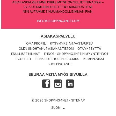
ASIAKASPALVELUMME PUHELIMITSE ON SULJETTUNA 29.6.–
27.7. OTA MEIHIN YHTEYTTÄ SÄHKÖPOSTITSE
NIIN AUTAMME SINUA MAHDOLLISIMMAN PIAN.
INFO@SHOPPING4NET.COM
ASIAKASPALVELU
OMA PROFIILI
KYSYMYKSIÄ & VASTAUKSIA
OLEN UNOHTANUT ASIAKASTIETONI
OTA YHTEYTTÄ
EDULLISET HINNAT
EHDOT - SHOPPING4NETIN MYYNTIEHDOT
EVÄSTEET
HENKILÖTIETOJEN SUOJAUS
KUMPPANIKSI
SHOPPING4NET
SEURAA MEITÄ MYÖS SIVUILLA
© 2026 SHOPPING4NET
•
SITEMAP
SUOMI