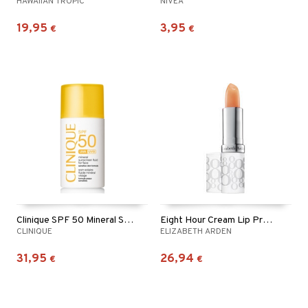
HAWAIIAN TROPIC
NIVEA
19,95
3,95
€
€
Clinique SPF 50 Mineral Sunscreen For Face
Eight Hour Cream Lip Protectant Stick SPF15
CLINIQUE
ELIZABETH ARDEN
31,95
26,94
€
€