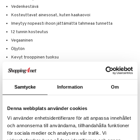
Vedenkestävä
Kosteuttavat ainesosat, kuten kaakaovoi
Imeytyy nopeasti ihoon jättämättä tahmeaa tunnetta
12 tunnin kosteutus
Vegaaninen
Öljytön
Kevyt trooppinen tuoksu
Ainesosat
Aqua, Octocrylene, Diisopropyl Adipate, Butyloctyl Salicylate,
Ethylhexyl Salicylate, Butyl Methoxydibenzoylmethane, Hydroxyethyl
Acrylate/Sodium Acryloyldimethyl Taurate Copolymer, Glycerin,
Samtycke
Information
Om
Cetearyl Alcohol, Acrylates/C12-22 Alkyl Methacrylate Copolymer,
Phenoxyethanol, Isohexadecane, Diethylhexyl Butamido Triazone,
Caprylyl Glycol, Benzyl Alcohol, Chlorphenesin, Parfum, Dicetyl
Denna webbplats använder cookies
Phosphate, Ceteth-10 Phosphate, Polysorbate 60, Coco-Glucoside,
Theobroma Cacao Seed Butter, Butyrospermum Parkii Butter,
Vi använder enhetsidentifierare för att anpassa innehållet
Xanthan Gum, Disodium Edta, Aminomethyl Propanol, Mica, Linalool,
och annonserna till användarna, tillhandahålla funktioner
Tocopheryl Acetate, Ci 77891, Limonene, Psidium Guajava Fruit
Extract, Plumeria Acutifolia Flower Extract, Passiflora Incarnata Fruit
för sociala medier och analysera vår trafik. Vi
Extract, Mangifera Indica Fruit Extract, Carica Papaya Fruit Extract,