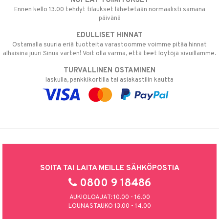
NOPEAT TOIMITUKSET
Ennen kello 13.00 tehdyt tilaukset lähetetään normaalisti samana
päivänä
EDULLISET HINNAT
Ostamalla suuria eriä tuotteita varastoomme voimme pitää hinnat
alhaisina juuri Sinua varten! Voit olla varma, että teet löytöjä sivuillamme.
TURVALLINEN OSTAMINEN
laskulla, pankkikortilla tai asiakastilin kautta
SOITA TAI LAITA MEILLE SÄHKÖPOSTIA
0800 9 18486
AUKIOLOAJAT: 10.00 - 16.00
LOUNASTAUKO 13.00 - 14.00