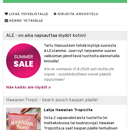
muksia
likiilto
o
 de parfum
i & Lapset
LISÄÄ TOIVELISTALLE
KIRJOITA ARVOSTELU
lipuna
nzer & Highlighter
nnet
 de toilette
inkotuotteet
t
KERRO YSTÄVÄLLE
lirasva
kkivoide
okynnet
t tarvikkeet
japakkaukset
dorantit
stenlähtö
sasto
ito
iikkalaukkuja
ALE - on aika napsauttaa löydöt kotiin!
auskynä
tevoide
sien hoito
kkaus
mät
ksukynttilät &
koistuotteet
sväri
inkotuotteet
sit
mit
otteita
onetuoksut
Tartu tilaisuuteen tehdä löytöjä suuresta
kipuna
silakanpoisto
ut
liner / Kajaali
t Set
toaineet
koistuotteet
er shave balm
ko
onhoito
ALEstamme. Juuri nyt tarjoamme suuren
talosuihke
valikoiman jännittäviä tuotteita alennetuilla
mer
silakat
setit
oripset
eruskettavat tuotteet
toilu
eruskettavat tuotteet
er shave lotion
inkotuotteet
hinnoilla!
teri
vikkeet
makarvat
kojen hoito
kölaitteet
vovoiteet
 de cologne
dorantit
linssit
Ale on voimassa 31.8.2026 asti mutta ole
nopea - suosikkituotteesi voivat päästä
ytetty Päivävoide
mivärit
vojen poisto
mpoot
metiikkalaukkuja
 de toilette
koistuotteet
UE
loppumaan!
sienhoito
ien hoito
vikkeita
Näe kaikki ale-löydöt »
rinta
japakkaukset
eruskettavat tuotteet
e
spalvelu
siväri
rinta
japakkaus
vojen poisto
 10
 System
Hawaiian Tropic - beach pouch kaupan päälle!
ksiä & vastauksia
pytuotteita
amiot
ien hoito
he 1: Puhdistus
ito
Lahja Hawaiian Tropicilta
tuotetta
hkugeelit & saippuat
ranajotuotteet
hkugeelit & saippuat
Osta 2 vapaavalintaista tuotetta (ei
he 2: Kirkastus
ien- ja Vartalonhoito
matkakokoisia tai huulirasvoja) Hawaiian
 verkkokaupasta
taloöljyt
ta & Viikset
talovoiteet
Tropicilta ja saat kaupan päälle herkullisen
he 3: Kosteutus
teudenhoito