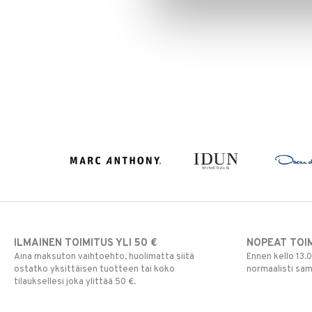
Puuteri
Ripsiväri
Silmänrajauskynät
ILMAINEN TOIMITUS YLI 50 €
NOPEAT TOI
Aina maksuton vaihtoehto, huolimatta siitä
Ennen kello 13.
ostatko yksittäisen tuotteen tai koko
normaalisti sa
tilauksellesi joka ylittää 50 €.