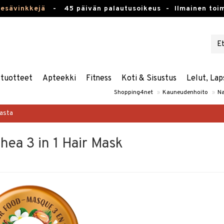
kesävinkkejä
-
45 päivän palautusoikeus -
Ilmainen toim
stuotteet
Apteekki
Fitness
Koti & Sisustus
Lelut, Lap
Shopping4net
»
Kauneudenhoito
»
Na
masta
hea 3 in 1 Hair Mask