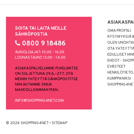
ASIAKASPA
SOITA TAI LAITA MEILLE
OMA PROFIILI
SÄHKÖPOSTIA
KYSYMYKSIÄ &
0800 9 18486
OLEN UNOHTAN
OTA YHTEYTT
AUKIOLOAJAT: 10.00 - 16.00
EDULLISET HI
LOUNASTAUKO 13.00 - 14.00
EHDOT - SHOP
EVÄSTEET
ASIAKASPALVELUMME PUHELIMITSE
HENKILÖTIETO
ON SULJETTUNA 29.6.–27.7. OTA
KUMPPANIKSI
MEIHIN YHTEYTTÄ SÄHKÖPOSTITSE
NIIN AUTAMME SINUA
SHOPPING4NE
MAHDOLLISIMMAN PIAN.
INFO@SHOPPING4NET.COM
© 2026 SHOPPING4NET
•
SITEMAP