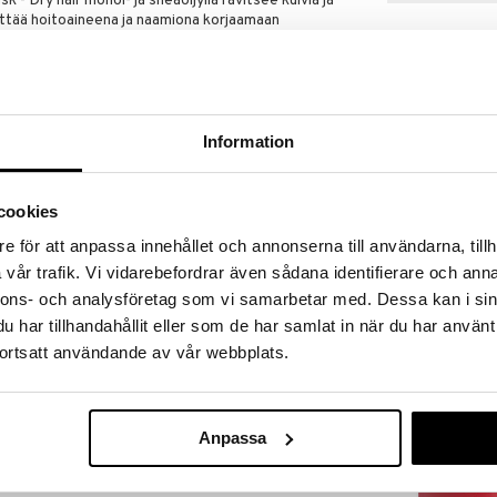
 - Dry hair monoi- ja sheaöljyllä ravitsee kuivia ja
äyttää hoitoaineena ja naamiona korjaamaan
äyttää myös leave-in hoitona ravitsemaan hiusten
perää
Information
cookies
COHOL ; GLYCERIN ; DISTEAROYLETHYL
Arganmidas No
ITOYLETHYL DIMONIUM CHLORIDE ; BRASSICA
e för att anpassa innehållet och annonserna till användarna, tillh
Curls Hair Ma
CAPRATE ; PARFUM (FRAGRANCE) ; COCOS
ARGANMIDAS
vår trafik. Vi vidarebefordrar även sådana identifierare och anna
BUTYROSPERMUM PARKII (SHEA) BUTTER
IS FLOWER EXTRACT ; GLYCINE SOJA (SOYBEAN)
14,95
nnons- och analysföretag som vi samarbetar med. Dessa kan i sin
€
SYLATE ; GUAR HYDROXYPROPYLTRIMONIUM
har tillhandahållit eller som de har samlat in när du har använt
TE ; TOCOPHEROL ; SODIUM BENZOATE ;
ortsatt användande av vår webbplats.
ACID ; HEXYL CINNAMAL ;
LOOL ; ALPHA-ISOMETHYL IONONE.
Anpassa