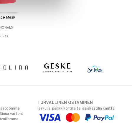
ance Mask
SIONALS
,95
€
)
TURVALLINEN OSTAMINEN
varastoomme
laskulla, pankkikortilla tai asiakastilin kautta
 Sinua varten!
sivuillamme.