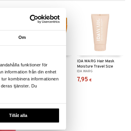
Om
urishing
Arganmidas Volume
IDA WARG Hair Mask
andahålla funktioner för
sk
Boost Hair Mask
Moisture Travel Size
ARGANMIDAS
IDA WARG
n information från din enhet
15,95
7,95
 tur kombinera informationen
€
€
 deras tjänster. Du
-37%
Tillåt alla