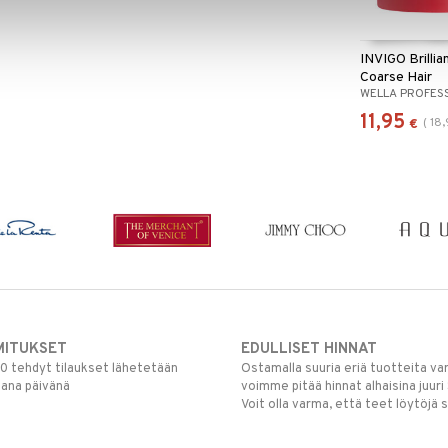
INVIGO Brilli
Coarse Hair
WELLA PROFES
11,95
(
18
€
MITUKSET
EDULLISET HINNAT
00 tehdyt tilaukset lähetetään
Ostamalla suuria eriä tuotteita 
mana päivänä
voimme pitää hinnat alhaisina juuri
Voit olla varma, että teet löytöjä 