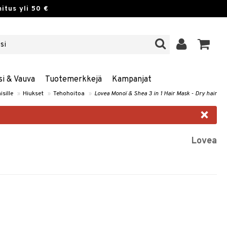
itus yli 50 €
si & Vauva
Tuotemerkkejä
Kampanjat
isille
»
Hiukset
»
Tehohoitoa
»
Lovea Monoï & Shea 3 in 1 Hair Mask - Dry hair
×
Lovea