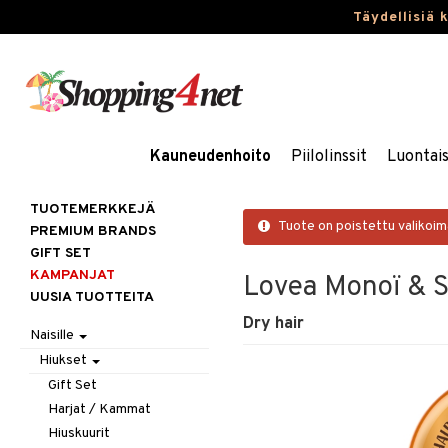
Täydellisiä 
Kauneudenhoito
Piilolinssit
Luontai
TUOTEMERKKEJÄ
Tuote on poistettu valikoi
PREMIUM BRANDS
GIFT SET
KAMPANJAT
Lovea Monoï & S
UUSIA TUOTTEITA
Dry hair
Naisille
Hiukset
Gift Set
Harjat / Kammat
Hiuskuurit