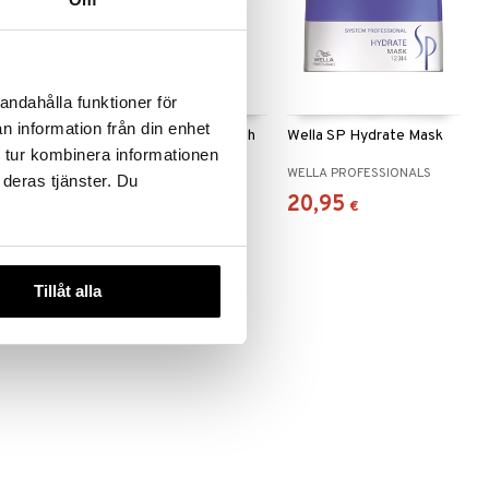
andahålla funktioner för
n information från din enhet
rate
Wella SP Hydrate Finish
Wella SP Hydrate Mask
 tur kombinera informationen
SIONALS
WELLA PROFESSIONALS
WELLA PROFESSIONALS
 deras tjänster. Du
20,95
20,95
€
€
Tillåt alla