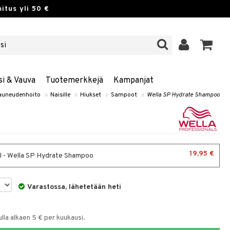
itus yli 50 €
si & Vauva
Tuotemerkkejä
Kampanjat
auneudenhoito
»
Naisille
»
Hiukset
»
Sampoot
»
Wella SP Hydrate Shampoo
19,95 €
 - Wella SP Hydrate Shampoo
Varastossa, lähetetään heti
la alkaen 5 € per kuukausi.