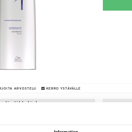
RJOITA ARVOSTELU
KERRO YSTÄVÄLLE
a löydöt kotiin!
isuuteen tehdä löytöjä suuresta ALEstamme. Juuri
mme suuren valikoiman jännittäviä tuotteita
a hinnoilla!
Information