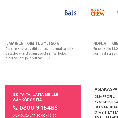
Puuteri
Ripsiväri
Silmänrajauskynät
ILMAINEN TOIMITUS YLI 50 €
NOPEAT TOI
Aina maksuton vaihtoehto, huolimatta siitä
Ennen kello 13.
ostatko yksittäisen tuotteen tai koko
normaalisti sa
tilauksellesi joka ylittää 50 €.
ASIAKASPA
SOITA TAI LAITA MEILLE
OMA PROFIILI
SÄHKÖPOSTIA
KYSYMYKSIÄ &
0800 9 18486
OLEN UNOHTAN
OTA YHTEYTT
AUKIOLOAJAT: 10.00 - 16.00
EDULLISET HI