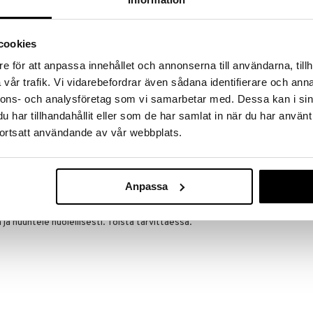
massa 31.8.2026 asti mutta ole nopea -
otteesi voivat päästä loppumaan!
i ale-löydöt »
cookies
e för att anpassa innehållet och annonserna till användarna, tillh
vår trafik. Vi vidarebefordrar även sådana identifierare och anna
Wella SP Hyd
kosteutta antava shampoo kuiville ja
nnons- och analysföretag som vi samarbetar med. Dessa kan i sin
Conditioner
tumus antaa kosteutta ja pehmeyttä hiuksille. Hydrate
WELLA PROFES
har tillhandahållit eller som de har samlat in när du har använt
ten joustavuutta ja kosteustasapainoa.
20,95
€
ortsatt användande av vår webbplats.
ee hiuksista raskaan tuntuisia
 lisäksi Hydrate Conditioner -hoitoainetta.
Anpassa
n ja huuhtele huolellisesti. Toista tarvittaessa.