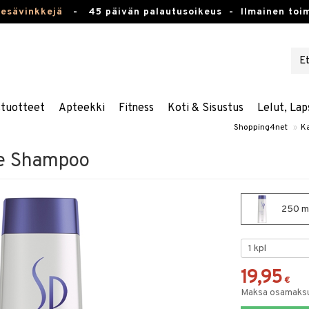
kesävinkkejä
-
45 päivän palautusoikeus -
Ilmainen toim
stuotteet
Apteekki
Fitness
Koti & Sisustus
Lelut, Lap
Shopping4net
»
K
te Shampoo
250 ml
19,95
€
Maksa osamaksul