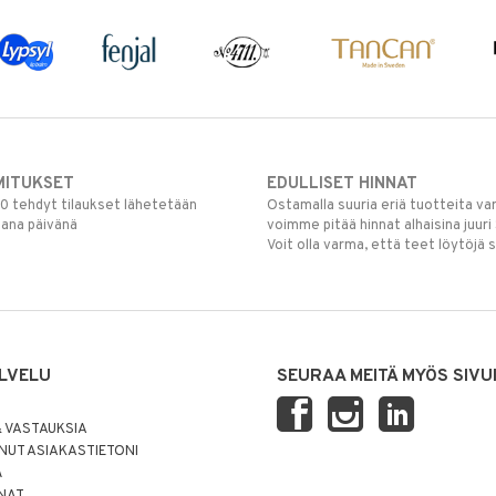
MITUKSET
EDULLISET HINNAT
00 tehdyt tilaukset lähetetään
Ostamalla suuria eriä tuotteita 
mana päivänä
voimme pitää hinnat alhaisina juuri
Voit olla varma, että teet löytöjä 
LVELU
SEURAA MEITÄ MYÖS SIVU
 VASTAUKSIA
UT ASIAKASTIETONI
Ä
NNAT