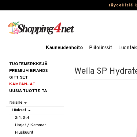
Täydellisiä 
Kauneudenhoito
Piilolinssit
Luontai
TUOTEMERKKEJÄ
Wella SP Hydra
PREMIUM BRANDS
GIFT SET
KAMPANJAT
UUSIA TUOTTEITA
Naisille
Hiukset
Gift Set
Harjat / Kammat
Hiuskuurit