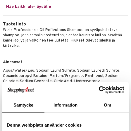
 verkkokaupasta
taloöljyt
Näe kaikki ale-löydöt »
ta & Viikset
talovoiteet
he 3: Kosteutus
teudenhoito
likiilto
t
talovoiteet
distaminen
rinta ja naamiot
lipuna
matics Elixir
o
Tuotetieto
rumit
distus
ltenrajausväri
yx
Wella Professionals Oil Reflections Shampoo on syväpuhdistava
inkosuoja
shampoo, joka samalla kosteuttaa ja antaa kaunista kiiltoa. Sisältää
mänympärysvoiteet
rumit
makarvat
nique Happy
aihetta Miehille
kameliaöljyä ja valkoinen tee-uutetta. Hiukset tulevat sileiksi ja
kiiltäviksi.
mien/Huulten Hoito
miväri
nique Happy For Men
nhoito
kkisiveltmit
kastus
Ainesosat
kkivoide
teutus & Soujaus
Aqua/Water/Eau, Sodium Lauryl Sulfate, Sodium Laureth Sulfate,
Cocamidopropyl Betaine, Parfum/Fragrance, Panthenol, Sodium
tevoide
ranajo & Ihonpuhdistus
Chloride, Sodium Benzoate, Citric Acid, Hydroxypropyl
Methylcellulose, Allantoin, Salicylic Acid, Tetrasodium EDTA, Trisodium
justusvoide
Ethylenediamine Disuccinate, Methylparaben, Sodium Hydroxide,
Hexyl Cinnamal, Propylene Glycol, Linalool, Alpha-Isomethyl Ionone,
kipuna
Camellia Sinensis Leaf Extract, Sodium Citrate, Sodium
Samtycke
Information
Om
Xylenesulfonate.
teri
siväri
Tuotenumero
Denna webbplats använder cookies
mänrajauskynät