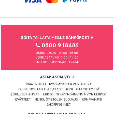
SOITA TAI LAITA MEILLE SÄHKÖPOSTIA
0800 9 18486
AUKIOLOAJAT: 10.00 - 16.00
LOUNASTAUKO 13.00 - 14.00
INFO@SHOPPING4NET.COM
ASIAKASPALVELU
OMA PROFIILI
KYSYMYKSIÄ & VASTAUKSIA
OLEN UNOHTANUT ASIAKASTIETONI
OTA YHTEYTTÄ
EDULLISET HINNAT
EHDOT - SHOPPING4NETIN MYYNTIEHDOT
EVÄSTEET
HENKILÖTIETOJEN SUOJAUS
KUMPPANIKSI
SHOPPING4NET