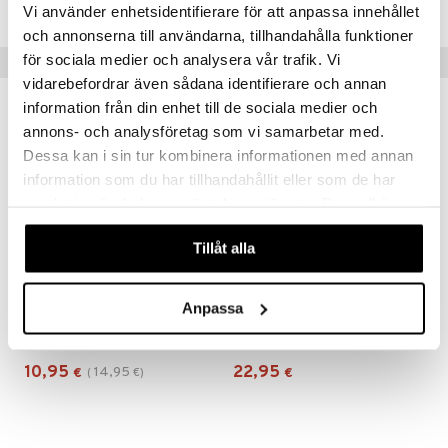
CWE86-WH-250-XX-XX
Vi använder enhetsidentifierare för att anpassa innehållet
och annonserna till användarna, tillhandahålla funktioner
för sociala medier och analysera vår trafik. Vi
Suositut tuotteet
vidarebefordrar även sådana identifierare och annan
information från din enhet till de sociala medier och
-27%
annons- och analysföretag som vi samarbetar med.
Dessa kan i sin tur kombinera informationen med annan
information som du har tillhandahållit eller som de har
samlat in när du har använt deras tjänster. Du godkänner
våra cookies vid fortsatt användande av vår webbplats.
Tillåt alla
Anpassa
INVIGO SUN After Sun Cleansing Shampoo
Nuxe Hair Prodigieux High Shine Shampoo
WELLA PROFESSIONALS
NUXE
10,95
22,95
14,95
€
(
€
)
€