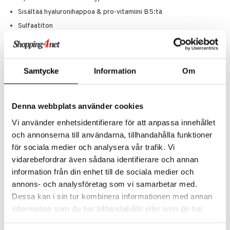
Sisältää hyaluronihappoa & pro-vitamiini B5:tä
Sulfaatiton
Sitruksen, puun ja kukkaisten tuoksujen vivahteet
Käyttö
Samtycke
Information
Om
Levitä shampoo märkiin hiuksiin, hiero varovasti vaahdoksi pääasiassa
juurissa ja pituuksissa ja huuhtele sitten hiukset huolellisesti. Jatka
hoitoaineella sulkeaksesi hiussuomut ja suojataksesi hiuksia.
Denna webbplats använder cookies
Ainesosat
Vi använder enhetsidentifierare för att anpassa innehållet
Aqua, Sodium Methyl Cocoyl Taurate, Decyl Glucoside,
och annonserna till användarna, tillhandahålla funktioner
Cocamidopropyl Betaine, Sodium Chloride, Glycerin, Hydrolyzed
Hyaluronic Acid, Panthenol, Sodium Hydrolyzed Potato Starch
för sociala medier och analysera vår trafik. Vi
Dodecenylsuccinate, Coco-Glucoside, Amodimethicone,
vidarebefordrar även sådana identifierare och annan
Hydrogenated Castor Oil, Coconut Acid, Disodium Tetrapropenyl
information från din enhet till de sociala medier och
Succinate, Glycol Distearate, Peg-150 Distearate, Hexylene Glycol,
Citric Acid, Sodium Hydroxide, Sodium Benzoate, Benzoic Acid,
annons- och analysföretag som vi samarbetar med.
Parfum
Dessa kan i sin tur kombinera informationen med annan
information som du har tillhandahållit eller som de har
Tuotenumero
samlat in när du har använt deras tjänster. Du godkänner