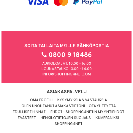
SOITA TAI LAITA MEILLE SÄHKÖPOSTIA
0800 9 18486
AUKIOLOAJAT: 10.00 - 16.00
LOUNASTAUKO 13.00 - 14.00
INFO@SHOPPING4NET.COM
ASIAKASPALVELU
OMA PROFIILI
KYSYMYKSIÄ & VASTAUKSIA
OLEN UNOHTANUT ASIAKASTIETONI
OTA YHTEYTTÄ
EDULLISET HINNAT
EHDOT - SHOPPING4NETIN MYYNTIEHDOT
EVÄSTEET
HENKILÖTIETOJEN SUOJAUS
KUMPPANIKSI
SHOPPING4NET