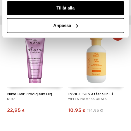
våra cookies vid fortsatt användande av vår webbplats.
COX28-QL-385-XX-XX
Tillåt alla
Suositut tuotteet
Anpassa
-27%
Nuxe Hair Prodigieux High Shine Shampoo
INVIGO SUN After Sun Cleansing Shampoo
NUXE
WELLA PROFESSIONALS
22,95
10,95
14,95
€
€
(
€
)