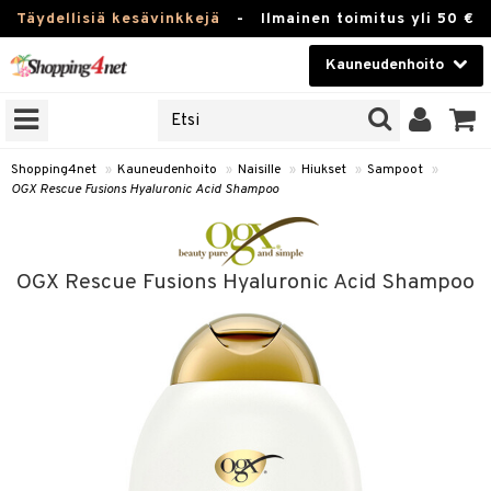
Täydellisiä kesävinkkejä
-
Ilmainen toimitus yli 50 €
Kauneudenhoito
ERKKEJÄ
Kauneudenhoito
M BRANDS
T
Piilolinssit
Shopping4net
»
Kauneudenhoito
»
Naisille
»
Hiukset
»
Sampoot
»
OGX Rescue Fusions Hyaluronic Acid Shampoo
JAT
Luontaistuotteet
UOTTEITA
Apteekki
OGX Rescue Fusions Hyaluronic Acid Shampoo
Fitness
t
Koti & Sisustus
t Set
Lelut, Lapsi & Vauva
jat / Kammat
Tuotemerkkejä
skuurit
Kampanjat
stenlähtö