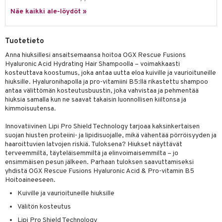
 verkkokaupasta
taloöljyt
Näe kaikki ale-löydöt »
ta & Viikset
talovoiteet
he 3: Kosteutus
teudenhoito
likiilto
t
talovoiteet
distaminen
rinta ja naamiot
lipuna
matics Elixir
o
Tuotetieto
rumit
distus
ltenrajausväri
yx
inkosuoja
Anna hiuksillesi ansaitsemaansa hoitoa OGX Rescue Fusions
mänympärysvoiteet
Hyaluronic Acid Hydrating Hair Shampoolla – voimakkaasti
rumit
makarvat
nique Happy
aihetta Miehille
kosteuttava koostumus, joka antaa uutta eloa kuiville ja vaurioituneille
hiuksille. Hyaluronihapolla ja pro-vitamiini B5:llä rikastettu shampoo
mien/Huulten Hoito
miväri
nique Happy For Men
nhoito
antaa välittömän kosteutusbuustin, joka vahvistaa ja pehmentää
hiuksia samalla kun ne saavat takaisin luonnollisen kiiltonsa ja
kkisiveltmit
kastus
kimmoisuutensa.
kkivoide
teutus & Soujaus
Innovatiivinen Lipi Pro Shield Technology tarjoaa kaksinkertaisen
tevoide
suojan hiusten proteiini- ja lipidisuojalle, mikä vähentää pörröisyyden ja
ranajo & Ihonpuhdistus
haaroittuvien latvojen riskiä. Tuloksena? Hiukset näyttävät
justusvoide
terveemmiltä, täyteläisemmiltä ja elinvoimaisemmilta – jo
ensimmäisen pesun jälkeen. Parhaan tuloksen saavuttamiseksi
kipuna
yhdistä OGX Rescue Fusions Hyaluronic Acid & Pro-vitamin B5
Hoitoaineeseen.
teri
Kuiville ja vaurioituneille hiuksille
siväri
Välitön kosteutus
mänrajauskynät
Lipi Pro Shield Technology