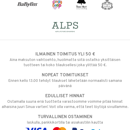
ILMAINEN TOIMITUS YLI 50 €
Aina maksuton vaihtoehto, huolimatta siitä ostatko yksittäisen
tuotteen tai koko tilauksellesi joka ylittää 50 €.
NOPEAT TOIMITUKSET
Ennen kello 13.00 tehdyt tilaukset lähetetään normaalisti samana
päivänä
EDULLISET HINNAT
Ostamalla suuria eriä tuotteita varastoomme voimme pitää hinnat
alhaisina juuri Sinua varten! Voit olla varma, että teet löytöjä sivuillamme.
TURVALLINEN OSTAMINEN
laskulla, pankkikortilla tai asiakastilin kautta