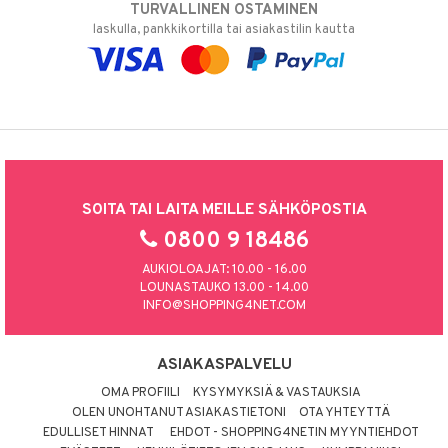
TURVALLINEN OSTAMINEN
laskulla, pankkikortilla tai asiakastilin kautta
SOITA TAI LAITA MEILLE SÄHKÖPOSTIA
0800 9 18486
AUKIOLOAJAT: 10.00 - 16.00
LOUNASTAUKO 13.00 - 14.00
INFO@SHOPPING4NET.COM
ASIAKASPALVELU
OMA PROFIILI
KYSYMYKSIÄ & VASTAUKSIA
OLEN UNOHTANUT ASIAKASTIETONI
OTA YHTEYTTÄ
EDULLISET HINNAT
EHDOT - SHOPPING4NETIN MYYNTIEHDOT