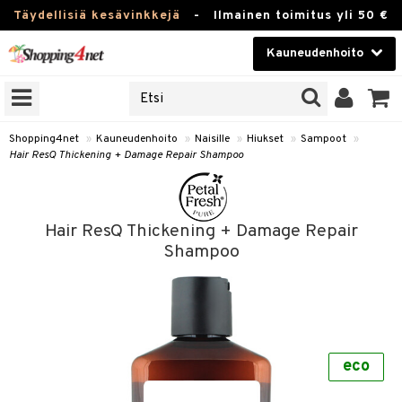
Täydellisiä kesävinkkejä
-
Ilmainen toimitus yli 50 €
Kauneudenhoito
ERKKEJÄ
Kauneudenhoito
M BRANDS
T
Piilolinssit
Shopping4net
»
Kauneudenhoito
»
Naisille
»
Hiukset
»
Sampoot
»
Hair ResQ Thickening + Damage Repair Shampoo
JAT
Luontaistuotteet
UOTTEITA
Apteekki
Hair ResQ Thickening + Damage Repair
Fitness
Shampoo
t
Koti & Sisustus
t Set
Lelut, Lapsi & Vauva
jat / Kammat
Tuotemerkkejä
skuurit
eco
Kampanjat
stenlähtö