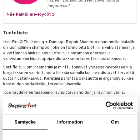
nopea - suosikkituotteesi voivat päästä
 verkkokaupasta
loppumaan!
taloöljyt
ta & Viikset
talovoiteet
he 3: Kosteutus
teudenhoito
likiilto
t
Näe kaikki ale-löydöt »
talovoiteet
distaminen
rinta ja naamiot
lipuna
matics Elixir
o
rumit
distus
ltenrajausväri
yx
inkosuoja
Tuotetieto
mänympärysvoiteet
Hair ResQ Thickening + Damage Repair Shampoo ohuemmille hiuksille
rumit
makarvat
nique Happy
aihetta Miehille
on luonnollinen shampoo, joka on formuloitu biotiinilla vahvistamaan ja
mien/Huulten Hoito
miväri
elvyttämään hiuksia sekä kofeiinilla antamaan energiaa ja
nique Happy For Men
nhoito
vahvistamaan hiustuppeja edistääkseen tervettä hiustenkasvua.
kkisiveltmit
kastus
Sertifioitu luomurosmariini ja minttu toimivat yhdessä ravitakseen ja
korjatakseen vaurioituneita hiuksia samalla kun ne edistävät tervettä
kkivoide
teutus & Soujaus
uutta hiustenkasvua. Keratiini parantaa paksuutta ja arganöljy sulkee
kosteuden herkullisille, terveille kiharoille.
tevoide
ranajo & Ihonpuhdistus
Koe täydellinen tasapaino rauhoittavan hoidon ja ravinnon välillä.
justusvoide
Käyttö
kipuna
Hiero märkiin hiuksiin ja hiuspohjaan.
teri
Huuhtele huolellisesti.
Samtycke
Information
Om
Parhaan tuloksen saavuttamiseksi käytä yhdessä Hair ResQ -
siväri
hoitoaineen kanssa.
mänrajauskynät