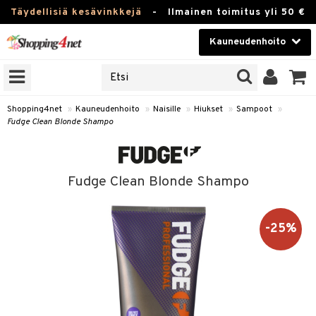
Täydellisiä kesävinkkejä
-
Ilmainen toimitus yli 50 €
Kauneudenhoito
ERKKEJÄ
Kauneudenhoito
M BRANDS
T
Piilolinssit
Shopping4net
»
Kauneudenhoito
»
Naisille
»
Hiukset
»
Sampoot
»
Fudge Clean Blonde Shampo
JAT
Luontaistuotteet
UOTTEITA
Apteekki
Fudge Clean Blonde Shampo
Fitness
t
Koti & Sisustus
-25%
t Set
Lelut, Lapsi & Vauva
jat / Kammat
Tuotemerkkejä
skuurit
Kampanjat
stenlähtö