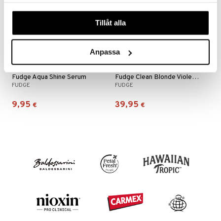
samlat in när du har använt deras tjänster. Du godkänner
våra cookies vid fortsatt användande av vår webbplats.
Tillåt alla
Anpassa
Fudge Aqua Shine Serum
Fudge Clean Blonde Violet Duo Pack
FUDGE
FUDGE
9,95
39,95
€
€