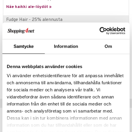
 verkkokaupasta
taloöljyt
Näe kaikki ale-löydöt »
ta & Viikset
talovoiteet
he 3: Kosteutus
teudenhoito
likiilto
t
talovoiteet
distaminen
Fudge Hair - 25% alennusta
rinta ja naamiot
lipuna
matics Elixir
o
rumit
distus
ltenrajausväri
Uniikkeja tuotteita uniikeille yksilöille!
yx
inkosuoja
mänympärysvoiteet
rumit
makarvat
nique Happy
aihetta Miehille
Tuotetieto
Samtycke
Information
Om
mien/Huulten Hoito
miväri
nique Happy For Men
Clean Blonde Schampo Fudgelta on hiusten kellertäviä sävyjä
nhoito
neutralisoiva shampoo. Se pehmentää, hoitaa ja antaa hiuksille
kkisiveltmit
kastus
runsaasti kiiltoa.
Denna webbplats använder cookies
kkivoide
teutus & Soujaus
Vi använder enhetsidentifierare för att anpassa innehållet
Tuotenumero
tevoide
ranajo & Ihonpuhdistus
och annonserna till användarna, tillhandahålla funktioner
CFUDS-FD-250-XX-XX
för sociala medier och analysera vår trafik. Vi
justusvoide
vidarebefordrar även sådana identifierare och annan
kipuna
Vinkkejä sinulle
information från din enhet till de sociala medier och
teri
annons- och analysföretag som vi samarbetar med.
Dessa kan i sin tur kombinera informationen med annan
siväri
information som du har tillhandahållit eller som de har
mänrajauskynät