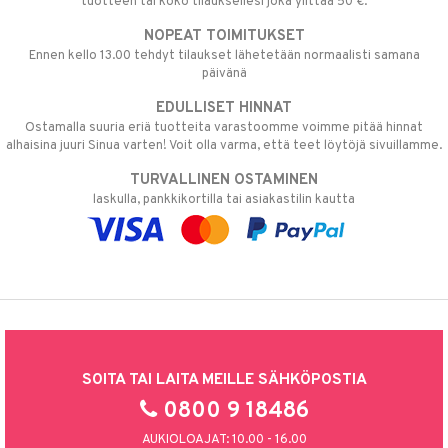
tuotteen tai koko tilauksellesi joka ylittää 50 €.
NOPEAT TOIMITUKSET
Ennen kello 13.00 tehdyt tilaukset lähetetään normaalisti samana
päivänä
EDULLISET HINNAT
Ostamalla suuria eriä tuotteita varastoomme voimme pitää hinnat
alhaisina juuri Sinua varten! Voit olla varma, että teet löytöjä sivuillamme.
TURVALLINEN OSTAMINEN
laskulla, pankkikortilla tai asiakastilin kautta
SOITA TAI LAITA MEILLE SÄHKÖPOSTIA
0800 9 18486
AUKIOLOAJAT: 10.00 - 16.00