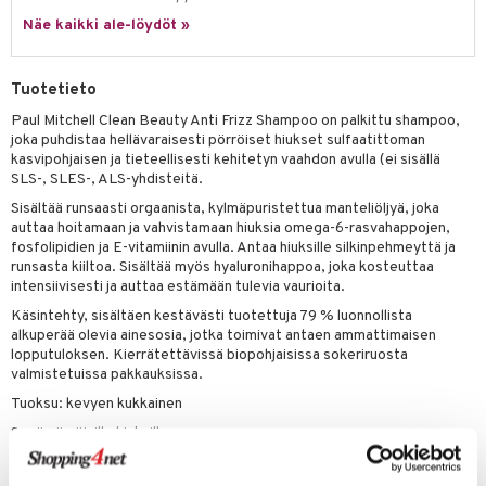
 verkkokaupasta
taloöljyt
Näe kaikki ale-löydöt »
ta & Viikset
talovoiteet
he 3: Kosteutus
teudenhoito
likiilto
t
talovoiteet
distaminen
rinta ja naamiot
lipuna
matics Elixir
o
Tuotetieto
rumit
distus
ltenrajausväri
yx
inkosuoja
Paul Mitchell Clean Beauty Anti Frizz Shampoo on palkittu shampoo,
mänympärysvoiteet
joka puhdistaa hellävaraisesti pörröiset hiukset sulfaatittoman
rumit
makarvat
nique Happy
aihetta Miehille
kasvipohjaisen ja tieteellisesti kehitetyn vaahdon avulla (ei sisällä
SLS-, SLES-, ALS-yhdisteitä.
mien/Huulten Hoito
miväri
nique Happy For Men
nhoito
Sisältää runsaasti orgaanista, kylmäpuristettua manteliöljyä, joka
kkisiveltmit
kastus
auttaa hoitamaan ja vahvistamaan hiuksia omega-6-rasvahappojen,
fosfolipidien ja E-vitamiinin avulla. Antaa hiuksille silkinpehmeyttä ja
kkivoide
teutus & Soujaus
runsasta kiiltoa. Sisältää myös hyaluronihappoa, joka kosteuttaa
intensiivisesti ja auttaa estämään tulevia vaurioita.
tevoide
ranajo & Ihonpuhdistus
Käsintehty, sisältäen kestävästi tuotettuja 79 % luonnollista
justusvoide
alkuperää olevia ainesosia, jotka toimivat antaen ammattimaisen
lopputuloksen. Kierrätettävissä biopohjaisissa sokeriruosta
kipuna
valmistetuissa pakkauksissa.
Tuoksu: kevyen kukkainen
teri
Sopii pörröisille hiuksille
siväri
Vegaaninen
mänrajauskynät
Cruelty Free