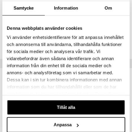
Ei sisällä parabeeneja, sulfaatteja tai gluteenia
Samtycke
Information
Om
Käyttö
Levitä peini määrä shampoopesun jälkeen, hiero ja huuhtele.
Denna webbplats använder cookies
Tuotenumero
Vi använder enhetsidentifierare för att anpassa innehållet
och annonserna till användarna, tillhandahålla funktioner
CPL21-P6-250-XX-XX
för sociala medier och analysera vår trafik. Vi
vidarebefordrar även sådana identifierare och annan
Vinkkejä sinulle
information från din enhet till de sociala medier och
annons- och analysföretag som vi samarbetar med.
Dessa kan i sin tur kombinera informationen med annan
information som du har tillhandahållit eller som de har
samlat in när du har använt deras tjänster. Du godkänner
våra cookies vid fortsatt användande av vår webbplats.
Tillåt alla
Anpassa