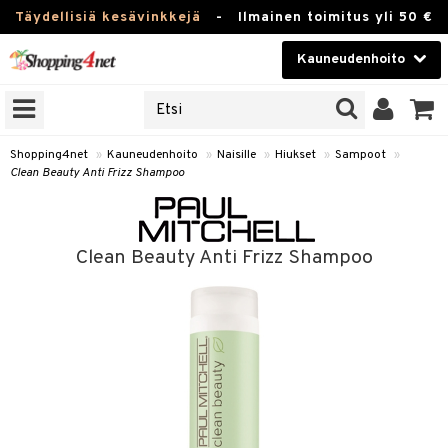
Täydellisiä kesävinkkejä
-
Ilmainen toimitus yli 50 €
Kauneudenhoito
ERKKEJÄ
Kauneudenhoito
M BRANDS
T
Piilolinssit
Shopping4net
»
Kauneudenhoito
»
Naisille
»
Hiukset
»
Sampoot
»
Clean Beauty Anti Frizz Shampoo
JAT
Luontaistuotteet
UOTTEITA
Apteekki
Clean Beauty Anti Frizz Shampoo
Fitness
t
Koti & Sisustus
t Set
Lelut, Lapsi & Vauva
jat / Kammat
Tuotemerkkejä
skuurit
Kampanjat
stenlähtö